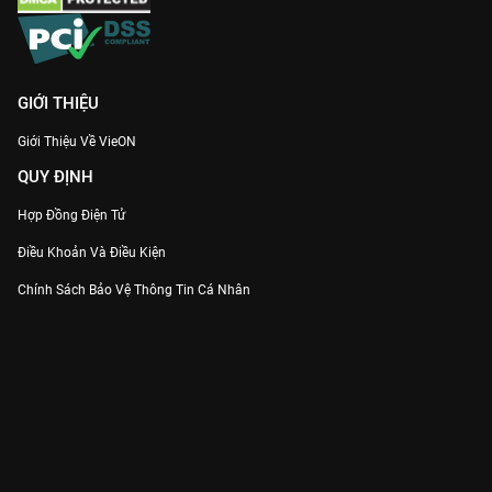
GIỚI THIỆU
Giới Thiệu Về VieON
QUY ĐỊNH
Hợp Đồng Điện Tử
Điều Khoản Và Điều Kiện
Chính Sách Bảo Vệ Thông Tin Cá Nhân
Chính Sách Bảo Vệ Người Tiêu Dùng Dễ Bị Tổn Thương
Thỏa Thuận Sử Dụng Dịch Vụ Mạng Xã Hội
THÔNG TIN
Thông Báo
Trung Tâm Hỗ Trợ