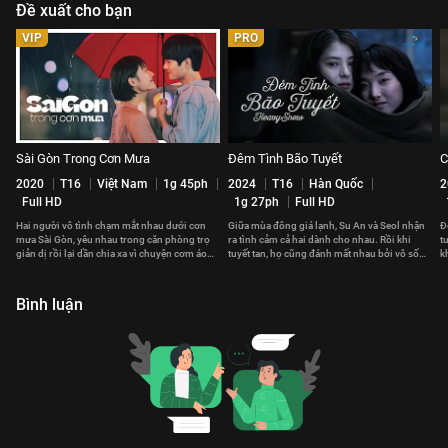
Đề xuất cho bạn
VIP
PRO
Sài Gòn Trong Cơn Mưa
Đêm Tình Bão Tuyết
C
2020
T16
Việt Nam
1g 45ph
2024
T16
Hàn Quốc
2
Full HD
1g 27ph
Full HD
Hai người vô tình chạm mắt nhau dưới cơn
Giữa mùa đông giá lạnh, Su An và Seol nhận
Đ
mưa Sài Gòn, yêu nhau trong căn phòng trọ
ra tình cảm cả hai dành cho nhau. Rồi khi
t
giản dị rồi lại dần chia xa vì chuyện cơm áo
tuyết tan, họ cũng đánh mất nhau bởi vô số
k
gạo tiền
hiểu lầm.
t
Bình luận