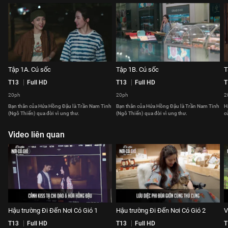
Tập 1A. Cú sốc
Tập 1B. Cú sốc
T
T13
Full HD
T13
Full HD
T
20ph
20ph
2
Bạn thân của Hứa Hồng Đậu là Trần Nam Tinh
Bạn thân của Hứa Hồng Đậu là Trần Nam Tinh
H
(Ngô Thiến) qua đời vì ung thư.
(Ngô Thiến) qua đời vì ung thư.
c
Video liên quan
Hậu trường Đi Đến Nơi Có Gió 1
Hậu trường Đi Đến Nơi Có Gió 2
V
T13
Full HD
T13
Full HD
T