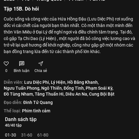
Tập 15B. Dò hỏi
Cuộc sống và công việc của Hứa Hồng Đậu (Lưu Diệc Phi) rơi xuống
dốc vì cái chết của người bạn thân nhất. Cô một thân một mình đến
thôn Vân Miêu ở Đại Lý để nghỉ ngơi và điều chỉnh tâm trạng. Tại đó,
cô gặp Tạ Chi Dao (Lý Hiện) , một người đã bỏ công việc lương cao và
trở về lại quê hương để khởi nghiệp, cũng như gặp gỡ một nhóm các
bạn đồng trang lứa đến từ các thành phố lớn khác.
0
Bình luận
Chia sẻ
Diễn viên:
Lưu Diệc Phi,
Lý Hiện,
Hồ Băng Khanh,
Ngưu Tuấn Phong,
Ngô Thiến,
Đổng Tình,
Phạm Soái Kỳ,
Đồ Tùng Nham,
Tăng Thuấn Hi,
Diêu An Na,
Cung Bội Bật
Đạo diễn:
Đinh Tử Quang
Thể loại:
Phim tình cảm
Danh sách tập
40/40 tập
01-30
31-60
61-80