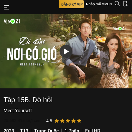
Nhập mã VieON
ĐĂNG KÝ VIP
Tập 15B. Dò hỏi
Meet Yourself
25.683.418
lượt xem
4.8
2023
T13
Trung Quốc
1 Phần
Full HD