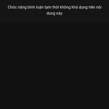
Chức năng bình luận tạm thời không khả dụng trên nội
dung này
Xem Tập 15B. Dò hỏi Đi Đến Nơi Có Gió - 40 Tập của Trung
Quốc có sự tham gia của . Thuộc thể loại: Phim bộ