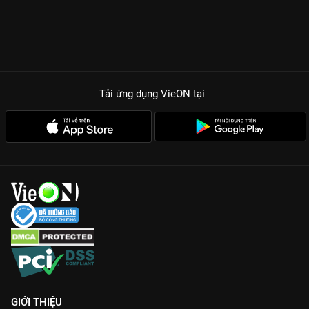
Tải ứng dụng VieON
tại
GIỚI THIỆU