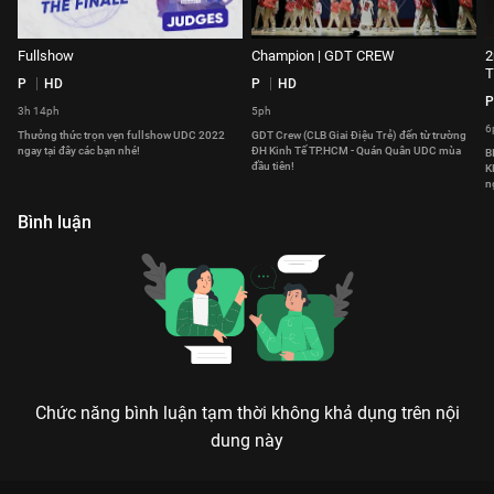
Fullshow
Champion | GDT CREW
2
P
HD
P
HD
P
3h 14ph
5ph
6
Thưởng thức trọn vẹn fullshow UDC 2022
GDT Crew (CLB Giai Điệu Trẻ) đến từ trường
ngay tại đây các bạn nhé!
ĐH Kinh Tế TP.HCM - Quán Quân UDC mùa
B
đầu tiên!
K
n
Bình luận
Chức năng bình luận tạm thời không khả dụng trên nội
dung này
Xem Fullshow Đêm Chung Kết Uni-VERSE Dance Competition