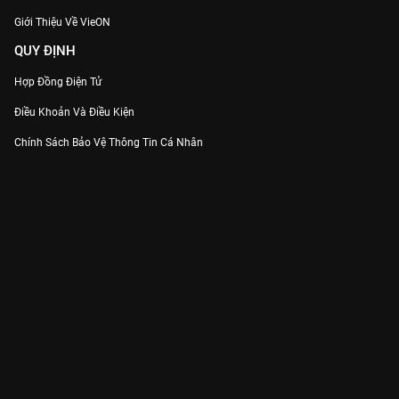
Giới Thiệu Về VieON
QUY ĐỊNH
Hợp Đồng Điện Tử
Điều Khoản Và Điều Kiện
Chính Sách Bảo Vệ Thông Tin Cá Nhân
Chính Sách Bảo Vệ Người Tiêu Dùng Dễ Bị Tổn Thương
Thỏa Thuận Sử Dụng Dịch Vụ Mạng Xã Hội
THÔNG TIN
Thông Báo
Trung Tâm Hỗ Trợ
Liên Hệ
Góp Ý