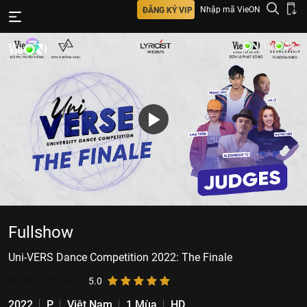
Nhập mã VieON
ĐĂNG KÝ VIP
Fullshow
Uni-VERS Dance Competition 2022: The Finale
86.592
lượt xem
5.0
2022
P
Việt Nam
1 Mùa
HD