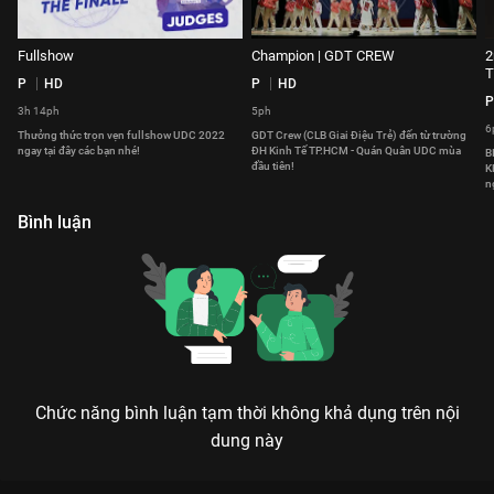
Fullshow
Champion | GDT CREW
2
P
HD
P
HD
P
3h 14ph
5ph
6
Thưởng thức trọn vẹn fullshow UDC 2022
GDT Crew (CLB Giai Điệu Trẻ) đến từ trường
ngay tại đây các bạn nhé!
ĐH Kinh Tế TP.HCM - Quán Quân UDC mùa
B
đầu tiên!
K
n
Bình luận
Chức năng bình luận tạm thời không khả dụng trên nội
dung này
Xem COMM'UNITY' THROUGH MOVEMENT Đêm Chung Kết