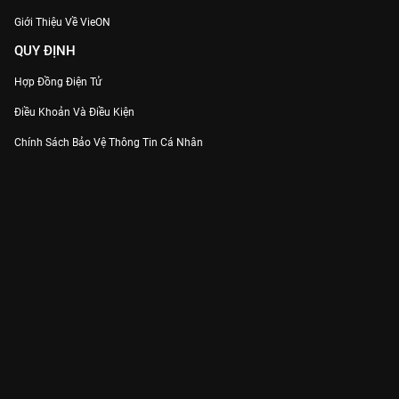
Giới Thiệu Về VieON
QUY ĐỊNH
Hợp Đồng Điện Tử
Điều Khoản Và Điều Kiện
Chính Sách Bảo Vệ Thông Tin Cá Nhân
Chính Sách Bảo Vệ Người Tiêu Dùng Dễ Bị Tổn Thương
Thỏa Thuận Sử Dụng Dịch Vụ Mạng Xã Hội
THÔNG TIN
Thông Báo
Trung Tâm Hỗ Trợ
Liên Hệ
Góp Ý