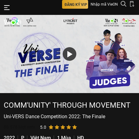
Nhập mã VieON
ĐĂNG KÝ VIP
COMM'UNITY' THROUGH MOVEMENT
Uni-VERS Dance Competition 2022: The Finale
86.578
lượt xem
5.0
2022
P
Việt Nam
1 Mùa
HD