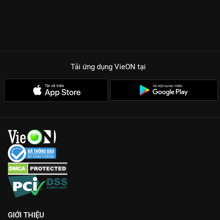
Tải ứng dụng VieON
tại
GIỚI THIỆU