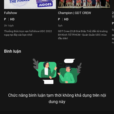
Fullshow
Champion | GDT CREW
2
P
HD
P
HD
P
3h 14ph
5ph
6
Thưởng thức trọn vẹn fullshow UDC 2022
GDT Crew (CLB Giai Điệu Trẻ) đến từ trường
ngay tại đây các bạn nhé!
ĐH Kinh Tế TP.HCM - Quán Quân UDC mùa
B
đầu tiên!
K
n
Bình luận
Chức năng bình luận tạm thời không khả dụng trên nội
dung này
Xem YOUNG LYRICIST Đêm Chung Kết Uni-VERSE Dance