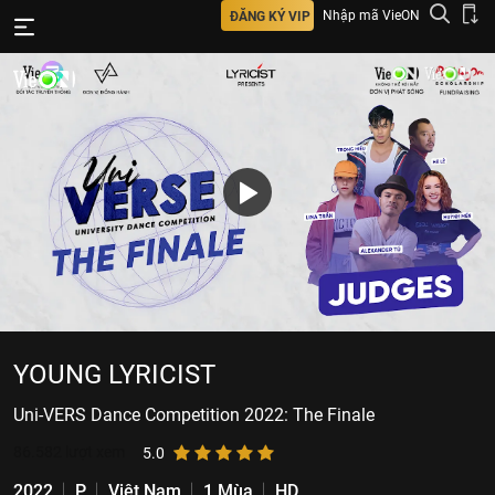
Nhập mã VieON
ĐĂNG KÝ VIP
YOUNG LYRICIST
Uni-VERS Dance Competition 2022: The Finale
86.582
lượt xem
5.0
2022
P
Việt Nam
1 Mùa
HD