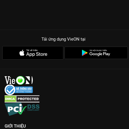
Tải ứng dụng VieON
tại
GIỚI THIỆU