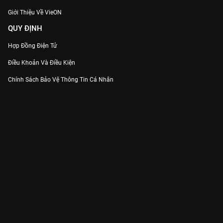
Giới Thiệu Về VieON
QUY ĐỊNH
Hợp Đồng Điện Tử
Điều Khoản Và Điều Kiện
Chính Sách Bảo Vệ Thông Tin Cá Nhân
Chính Sách Bảo Vệ Người Tiêu Dùng Dễ Bị Tổn Thương
Thỏa Thuận Sử Dụng Dịch Vụ Mạng Xã Hội
THÔNG TIN
Thông Báo
Trung Tâm Hỗ Trợ
Liên Hệ
Góp Ý