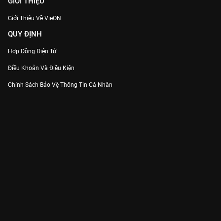
GIỚI THIỆU
Giới Thiệu Về VieON
QUY ĐỊNH
Hợp Đồng Điện Tử
Điều Khoản Và Điều Kiện
Chính Sách Bảo Vệ Thông Tin Cá Nhân
Chính Sách Bảo Vệ Người Tiêu Dùng Dễ Bị Tổn Thương
Thỏa Thuận Sử Dụng Dịch Vụ Mạng Xã Hội
THÔNG TIN
Thông Báo
Trung Tâm Hỗ Trợ
Liên Hệ
Góp Ý