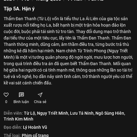
Tập 5A. Hận ý
Thẩm Đan Thanh (Từ Lộ) vốn là tiểu thư La Ái Liên của gia tộc sản
xuất rượu nổi tiếng họ La, bất hạnh bị một trận hỏa hoạn đảo lộn
cuộc đời, buộc phải tái sinh từ tro tàn. Thay đổi dung mạo trở thành
đại tiểu thư của một tiêu cục, lấy tên là Thẩm Đan Thanh. Thẩm Đan
Thanh thông minh, dũng cảm, âm thầm điều tra, từng bước trả thù
những kẻ đã hãm hại mình. Nam chính Từ Trình Phong (Ngụy Triết
Minh) là một vị tướng quân phong độ ngời ngời, mưu lược hơn người,
trong quá trình điều tra án đã quen biết Thẩm Đan Thanh. Mối quan
hệ giữa hai người có cá tính mạnh mẽ, thông qua những lần so tài trí
tuệ và võ nghệ, họ dần nảy sinh tình cảm, trở thành người yêu có thể
kề vai sát cánh chiến đấu.
0
Bình luận
Chia sẻ
Diễn viên:
Từ Lộ,
Ngụy Triết Minh,
Lưu Tá Ninh,
Ngô Sùng Hiên,
Trình Kim Minh
Đạo diễn:
Lý Hoành Vũ
Thể loại:
Phim cổ trang