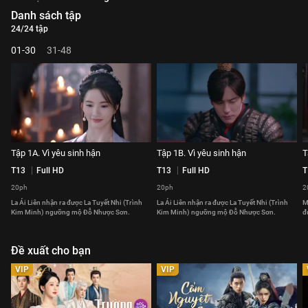
Danh sách tập
24/24 tập
01-30
31-48
Tập 1A. Vì yêu sinh hận
Tập 1B. Vì yêu sinh hận
T
T13
Full HD
T13
Full HD
T
20ph
20ph
2
La Ái Liên nhận ra được La Tuyết Nhi (Trình
La Ái Liên nhận ra được La Tuyết Nhi (Trình
M
Kim Minh) ngưỡng mộ Đỗ Nhược Sơn.
Kim Minh) ngưỡng mộ Đỗ Nhược Sơn.
đ
Đề xuất cho bạn
VIP
VIP