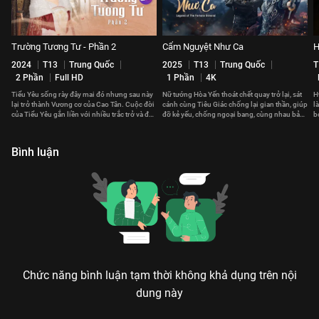
Trường Tương Tư - Phần 2
Cẩm Nguyệt Như Ca
H
2024
T13
Trung Quốc
2025
T13
Trung Quốc
T
2 Phần
Full HD
1 Phần
4K
Tiểu Yêu sống rày đây mai đó nhưng sau này
Nữ tướng Hòa Yến thoát chết quay trở lại, sát
H
lại trở thành Vương cơ của Cao Tân. Cuộc đời
cánh cùng Tiêu Giác chống lại gian thần, giúp
l
của Tiểu Yêu gắn liền với nhiều trắc trở và đau
đỡ kẻ yếu, chống ngoại bang, cùng nhau bảo
b
thương.
vệ đất nước.
th
Bình luận
Chức năng bình luận tạm thời không khả dụng trên nội
dung này