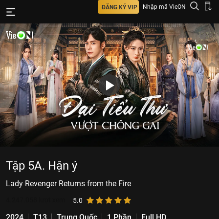
Nhập mã VieON
ĐĂNG KÝ VIP
Tập 5A. Hận ý
Lady Revenger Returns from the Fire
4.247.058
lượt xem
5.0
2024
T13
Trung Quốc
1 Phần
Full HD