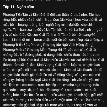
Tập 11. Ngăn cấm
Phương Tiến Tân và Đinh Giải là đôi bạn thân từ thuở nhỏ. Tân học
rộng, hiểu nhiều và rất chính trực. Còn Giải vừa ít học, vừa thô lỗ, lại
mắc bệnh hoang tưởng, luôn nghĩ rằng mình đại diện cho chính
nghĩa. Tình bạn của họ đổ vỡ khi Tân kết hôn với La Tuệ Linh – người
yêu cũ của Giải. Kết cục, Giải đánh chết Tân rồi bỏ trốn sang Đài
Loan. Linh một mình bươn chải, nuôi lớn bốn con riêng của chồng, là
Phương Triển Bác, Phương Phương (do Ngô Vịnh Hồng đóng),
Phương Đình và Phương Mẫn. Trong khi đó, các con của Giải từ
những đứa trẻ đường phố, sử dụng nhiều chiêu thức hắc ám, vươn
lên trong xã hội. Con trai cả Đinh Hiếu Giải và con trai kế Đinh Ích Giải
thành trùm xã hội đen. Đinh Vượng Giải thành luật sư, chuyên bào
chữa, che giấu tội ác cho cha và các anh. Đinh Lợi Giải thành bác sĩ,
chuyên bán thuốc giả. Giải lén trở về Hồng Kông, cùng các con mở
công ty chứng khoán Ngũ Giải. Giải cho rằng Linh vẫn còn yêu mình,
nên lệnh cho các con ra sức chèn ép anh em nhà họ Phương. Hậu
quả, Bác bị truy sát, phải bỏ trốn sang Đài Loan. Mẫn bị Ích Giải
cưỡng bức nhiều lần nên tự sát. Hiếu Giải từ yêu thành hận, giết chết
Đình và Phương. Linh hóa điên và vào viện tâm thần. Nhiều năm sau,
Bác may mắn gặp hai cô gái rất mực yêu anh, là Long Kỷ Vân và