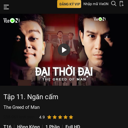
Nhập mã VieON
ĐĂNG KÝ VIP
Tập 11. Ngăn cấm
The Greed of Man
258.061
lượt xem
4.9
T16
Hồng Kông
1 Phần
Full HD