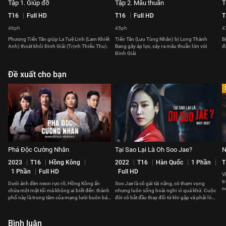
Tập 1. Giúp đỡ
Tập 2. Mâu thuẫn
T
T16
Full HD
T16
Full HD
T
46ph
45ph
4
Phương Tiến Tân giúp La Tuệ Linh (Lam Khiết
Tiến Tân (Lưu Tùng Nhân) bị Long Thành
B
Anh) thoát khỏi Đinh Giải (Trịnh Thiếu Thu).
Bang gây áp lực, xảy ra mâu thuẫn lớn với
đ
Đinh Giải
Đề xuất cho bạn
Phá Độc Cường Nhân
Tại Sao Lại Là Oh Soo Jae?
N
2023
T16
Hồng Kông
2022
T16
Hàn Quốc
1 Phần
T
1 Phần
Full HD
Full HD
V
t
Dưới ánh đèn neon rực rỡ, Hồng Kông ẩn
Soo Jae là cô gái tài năng, có tham vọng
n
chứa một mặt tối mà không ai biết đến: thành
nhưng luôn sống hoài nghi vì quá khứ. Cuộc
g
phố này là trung tâm của mạng lưới buôn bán
đời cô bắt đầu thay đổi từ khi gặp và phải lòng
ma túy toàn cầu.
chàng Gong Chan.
Bình luận