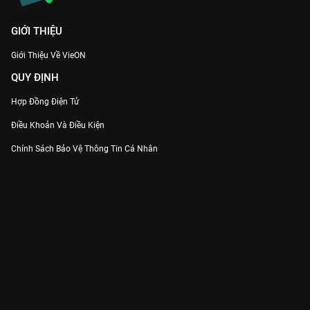
GIỚI THIỆU
Giới Thiệu Về VieON
QUY ĐỊNH
Hợp Đồng Điện Tử
Điều Khoản Và Điều Kiện
Chính Sách Bảo Vệ Thông Tin Cá Nhân
Chính Sách Bảo Vệ Người Tiêu Dùng Dễ Bị Tổn Thương
Thỏa Thuận Sử Dụng Dịch Vụ Mạng Xã Hội
THÔNG TIN
Thông Báo
Trung Tâm Hỗ Trợ
Liên Hệ