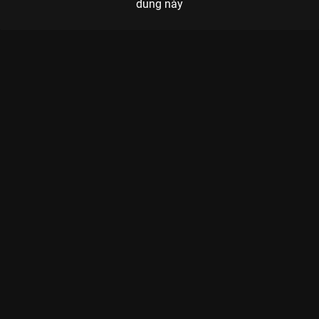
dung này
Xem Tập 7B. Chỉ điểm Đại Đường Địch Công Án - 32 Tập của
Trung Quốc có sự tham gia của . Thuộc thể loại: Phim bộ