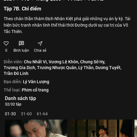
Tập 7B. Chỉ điểm
Theo chân thần thám Địch Nhân Kiệt phá giải những vụ án ly kỳ. Tái
hiện bức tranh nhân tình thế thái thời Đường dưới sự cai trị của Võ
Tắc Thiên.
0
Bình luận
Chia sẻ
Diễn viên:
Chu Nhất Vi,
Vương Lệ Khôn,
Chung Sở Hy,
Trương Gia Dịch,
Trương Nhược Quân,
Lý Thần,
Dương Tuyết,
Trần Đô Linh
Đạo diễn:
Lý Vân Lượng
Thể loại:
Phim cổ trang
Danh sách tập
32/32 tập
01-30
31-60
61-64