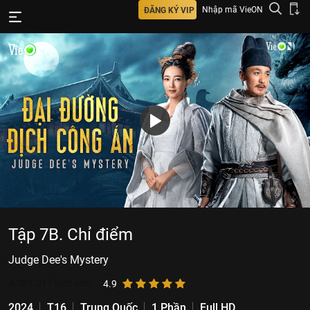
Nhập mã VieON
ĐĂNG KÝ VIP
Tập 7B. Chỉ điểm
Judge Dee's Mystery
4.381.017
lượt xem
4.9
2024
T16
Trung Quốc
1 Phần
Full HD