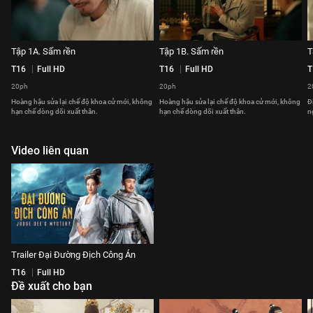
Tập 1A. Sấm rền
Tập 1B. Sấm rền
T
T16
Full HD
T16
Full HD
T
20ph
20ph
2
Hoàng hậu sửa lại chế độ khoa cử mới, không
Hoàng hậu sửa lại chế độ khoa cử mới, không
Đ
hạn chế dòng dõi xuất thân.
hạn chế dòng dõi xuất thân.
n
Video liên quan
Trailer Đại Đường Địch Công Án
T16
Full HD
Đề xuất cho bạn