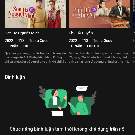
Sơn Hà Nguyệt Minh
Phù Đồ Duyên
P
2022
T13
Trung Quốc
2022
T13
Trung Quốc
2
1 Phần
HD
1 Phần
Full HD
Qua bao gian nan, Chu Đệ trở thành hoàng đế,
Một tài nhân được chưởng ấn uy quyền giúp
T
tạo dựng một Đại Minh phồn thịnh. Không
đỡ, ngày đêm kề cận, hai người dần nảy sinh
m
chỉ tài giỏi, Chu Đệ còn chung tình khi chỉ lập
tình cảm nhưng vì trở ngại thân phận, họ mãi
n
duy nhất một hoàng hậu.
không thể nói ra nỗi lòng.
l
Bình luận
Chức năng bình luận tạm thời không khả dụng trên nội