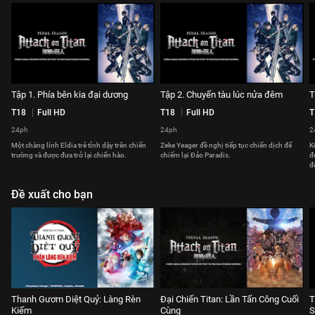
Tập 1. Phía bên kia đại dương
Tập 2. Chuyến tàu lúc nửa đêm
T
T18
Full HD
T18
Full HD
T
24ph
24ph
2
Một chàng lính Eldia trẻ tỉnh dậy trên chiến
Zeke Yeager đề nghị tiếp tục chiến dịch để
K
trường và được đưa trở lại chiến hào.
chiếm lại Đảo Paradis.
đ
đ
Đề xuất cho bạn
Thanh Gươm Diệt Quỷ: Làng Rèn
Đại Chiến Titan: Lần Tấn Công Cuối
T
Kiếm
Cùng
S