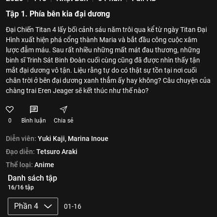
Tập 1. Phía bên kia đại dương
Đại Chiến Titan 4 lấy bối cảnh sáu năm trôi qua kể từ ngày Titan Đại
Hình xuất hiện phá cổng thành Maria và bắt đầu công cuộc xâm
lược đẫm máu. Sau rất nhiều những mất mát đau thương, những
binh sĩ Trinh Sát Binh Đoàn cuối cùng cũng đã được nhìn thấy tận
mắt đại dương vô tận. Liệu rằng tự do có thật sự tồn tại nơi cuối
chân trời ở bên đại dương xanh thẳm ấy hay không? Câu chuyện của
chàng trai Eren Jeager sẽ kết thúc như thế nào?
0
Bình luận
Chia sẻ
Diễn viên:
Yuki Kaji,
Marina Inoue
Đạo diễn:
Tetsuro Araki
Thể loại:
Anime
Danh sách tập
16/16 tập
Phần 4
01-16