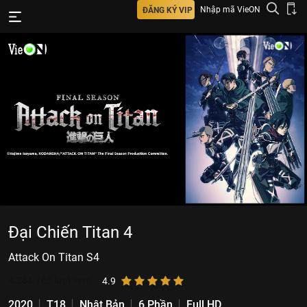
Nhập mã VieON
ĐĂNG KÝ VIP
Đại Chiến Titan 4
Attack On Titan S4
4.284.765
lượt xem
4.9
2020
T18
Nhật Bản
6 Phần
Full HD