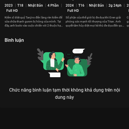
2023
T18
Nhật Bản
4 Phần
2024
T16
Nhật Bản
2g 24ph
2
Full HD
Full HD
Kiếm sĩ diệt quỷ Tanjiro đến làng rèn kiếm để
Số phận của thế giới bị đe dọa khi Eren giải
C
sửa chữa thanh gươm bị hỏng của mình. Tại
phóng sức mạnh tối thượng của Titan. Anh
g
đây, anh bước vào cuộc chiến với 2 thuộc hạ
quyết tâm hủy diệt mọi kẻ thù đe dọa đến quê
q
của tên quỷ Muzan.
hương Eldia.
l
Bình luận
Chức năng bình luận tạm thời không khả dụng trên nội
dung này
ĐẠI CHIẾN TITAN 4: KHI RỰA RỠ VÀ TÀN KHỐC HÒA LÀM MỘT
Vì tự do, bạn sẵn sàng trả giá bằng điều gì? Thế giới bên kia đại dương là hy vọng hay
là vực thẳm?