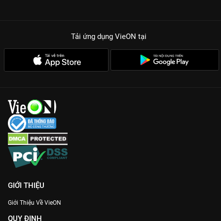
ĐIỂM HẤP DẪN TUYỆT ĐỐI CỦA ATTACK ON TITAN MÙA CUỐI
Cốt truyện sâu sắc, đa chiều:
Không có ai hoàn toàn đúng hay
hoàn toàn sai, phim buộc người xem phải tự đặt câu hỏi về ý
Tải ứng dụng VieON
tại
nghĩa của tự do và hòa bình.
Sự lột xác của dàn nhân vật quen thuộc:
Eren, Mikasa, Armin...
đều có những bước chuyển mình mạnh mẽ, đối mặt với những
lựa chọn nghiệt ngã nhất cuộc đời.
Kỹ xảo và âm thanh đỉnh cao:
Trải nghiệm anime chuẩn 4K
trên VieON mang đến sự sắc nét trong từng khung hình chiến
đấu khốc liệt.
Hành trình kết thúc đầy cảm xúc:
Giải mã toàn bộ bí ẩn về
nguồn gốc Titan và số phận của nhân loại sau hàng ngàn năm
chìm trong máu và nước mắt.
Gia nhập hàng triệu fan anime trên toàn thế giới và xem
Đại
Chiến Titan 4
bản đẹp nhất ngay trên
VieON
!
GIỚI THIỆU
Giới Thiệu Về VieON
QUY ĐỊNH