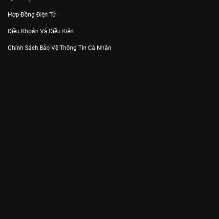
Hợp Đồng Điện Tử
Điều Khoản Và Điều Kiện
Chính Sách Bảo Vệ Thông Tin Cá Nhân
Chính Sách Bảo Vệ Người Tiêu Dùng Dễ Bị Tổn Thương
Thỏa Thuận Sử Dụng Dịch Vụ Mạng Xã Hội
THÔNG TIN
Thông Báo
Trung Tâm Hỗ Trợ
Liên Hệ
Góp Ý
Công ty Cổ phần VieON - Địa chỉ: Tầng 5, 222 Pasteur, Phường Xuân Hòa,
Thành phố Hồ Chí Minh