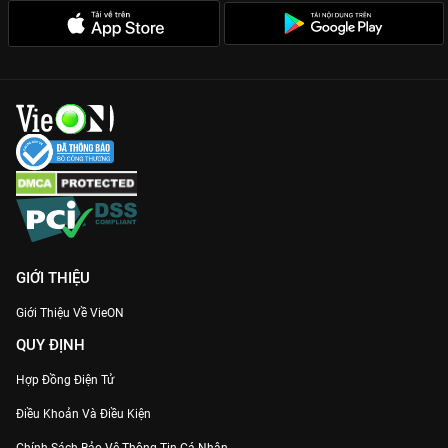
của các Titan và sự thật về vương quốc Eldia được giải mã một
cách tài tình.
Với chất lượng đồ họa đỉnh cao từ Wit Studio và âm nhạc hào
hùng,
Đại Chiến Titan 3
là một trải nghiệm điện ảnh không thể
bỏ lỡ cho bất kỳ fan anime nào. Hãy chuẩn bị tinh thần cho
một hành trình tìm kiếm tự do đầy khốc liệt. Xem trọn bộ bản
quyền với chất lượng hình ảnh sắc nét nhất ngay trên
VieON
!
GIỚI THIỆU
Giới Thiệu Về VieON
QUY ĐỊNH
Hợp Đồng Điện Tử
Điều Khoản Và Điều Kiện