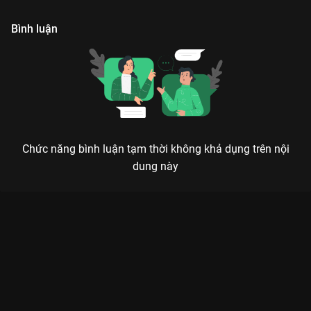
không?
Bình luận
Chức năng bình luận tạm thời không khả dụng trên nội
dung này
ĐẠI CHIẾN TITAN 3: KHI SỰ THẬT KINH HOÀNG ĐẰNG SAU
NHỮNG BỨC TƯỜNG ĐƯỢC PHƠI BÀY
Nếu chúng ta tiêu diệt hết kẻ thù ở ngoài kia... liệu chúng ta có thực sự được tự do?
Nếu phần 1 và 2 là cuộc chiến sinh tồn đầy máu và nước mắt
của nhân loại trước lũ khổng lồ tàn bạo, thì
Đại Chiến Titan 3
(Attack on Titan Season 3)
chính là bước ngoặt chấn động
làm thay đổi hoàn toàn tư duy của người xem. Đây không còn