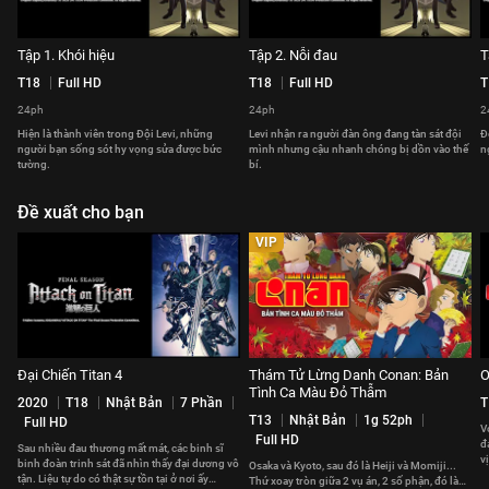
Tập 1. Khói hiệu
Tập 2. Nỗi đau
T
T18
Full HD
T18
Full HD
T
24ph
24ph
2
Hiện là thành viên trong Đội Levi, những
Levi nhận ra người đàn ông đang tàn sát đội
Đ
người bạn sống sót hy vọng sửa được bức
mình nhưng cậu nhanh chóng bị dồn vào thế
n
tường.
bí.
Đề xuất cho bạn
VIP
Đại Chiến Titan 4
Thám Tử Lừng Danh Conan: Bản
O
Tình Ca Màu Đỏ Thẫm
2020
T18
Nhật Bản
7 Phần
T
T13
Nhật Bản
1g 52ph
Full HD
V
Full HD
đ
Sau nhiều đau thương mất mát, các binh sĩ
v
binh đoàn trinh sát đã nhìn thấy đại dương vô
Osaka và Kyoto, sau đó là Heiji và Momiji...
x
tận. Liệu tự do có thật sự tồn tại ở nơi ấy
Thứ xoay tròn giữa 2 vụ án, 2 số phận, đó là…