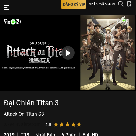
Nhập mã VieON
ĐĂNG KÝ VIP
Đại Chiến Titan 3
Attack On Titan S3
3.794.438
lượt xem
4.8
2019
T18
Nhật Bản
6 Phần
Full HD