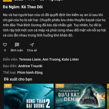
Đá Ngầm: Kẻ Theo Dõi
Nic và hai người bạn của cô đã quyết định tìm kiếm sự an ủi sau khi
chị gái của họ bị sát hại. Chuyến phiêu lưu chèo thuyền kayak của họ
trên đảo Thái Bình Dương đã kéo dài nhiều giờ. Tuy nhiên, họ đã bị
rình rập bởi một con cá mập và phải cùng nhau đối mặt với nỗi sợ hãi
và cứu lẫn nhau trong tình huống khó khăn đó.
0
Bình luận
Chia sẻ
Diễn viên:
Teressa Liane,
Ann Truong,
Kate Lister
Đạo diễn:
Andrew Traucki
Thể loại:
Phim hành động
Đề xuất cho bạn
VIP
PRO