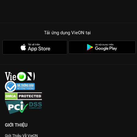
Tải ứng dụng VieON
tại
GIỚI THIỆU
Giới Thiệu Về VieON