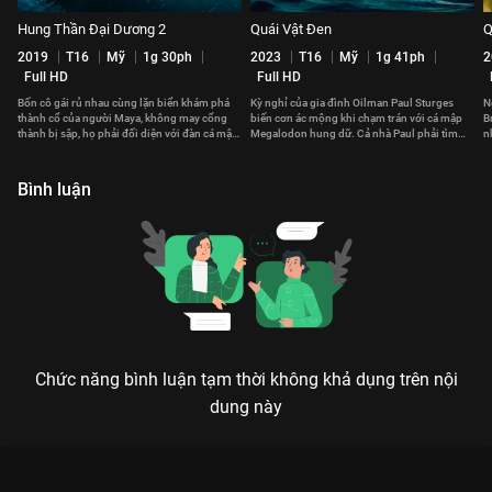
Hung Thần Đại Dương 2
Quái Vật Đen
Q
2019
T16
Mỹ
1g 30ph
2023
T16
Mỹ
1g 41ph
2
Full HD
Full HD
Bốn cô gái rủ nhau cùng lặn biển khám phá
Kỳ nghỉ của gia đình Oilman Paul Sturges
N
thành cổ của người Maya, không may cổng
biến cơn ác mộng khi chạm trán với cá mập
B
thành bị sập, họ phải đối diện với đàn cá mập
Megalodon hung dữ. Cả nhà Paul phải tìm
n
hung hãn khát máu
cách sống sót quay trở về
t
Bình luận
Chức năng bình luận tạm thời không khả dụng trên nội
dung này
Xem Đá Ngầm: Kẻ Theo Dõi của Châu Úc có sự tham gia của
Kate Lister, Ann Truong, Teressa Liane. Thuộc thể loại: Phim lẻ