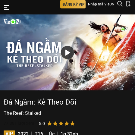
Nhập mã VieON
ĐĂNG KÝ VIP
Đá Ngầm: Kẻ Theo Dõi
The Reef: Stalked
77.081
lượt xem
5.0
VIP
2022
T16
Úc
1g 32ph