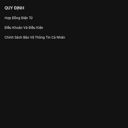
QUY ĐỊNH
Hợp Đồng Điện Tử
Điều Khoản Và Điều Kiện
Chính Sách Bảo Vệ Thông Tin Cá Nhân
Chính Sách Bảo Vệ Người Tiêu Dùng Dễ Bị Tổn Thương
Thỏa Thuận Sử Dụng Dịch Vụ Mạng Xã Hội
THÔNG TIN
Thông Báo
Trung Tâm Hỗ Trợ
Liên Hệ
Góp Ý
Công ty Cổ phần VieON - Địa chỉ: Tầng 5, 222 Pasteur, Phường Xuân Hòa,