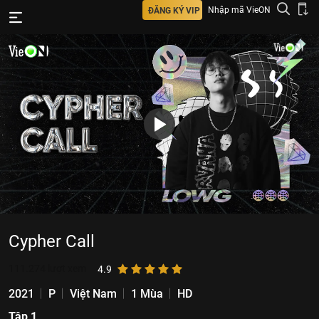
Nhập mã VieON
ĐĂNG KÝ VIP
Cypher Call
111.274
lượt xem
4.9
2021
P
Việt Nam
1 Mùa
HD
Tập 1