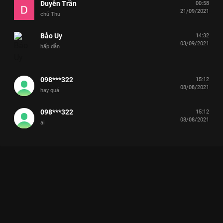
Duyên Trần
00:58
21/09/2021
chủ Thu
Bảo Uy
14:32
03/09/2021
hấp dẫn
098***322
15:12
08/08/2021
hay quá
098***322
15:12
08/08/2021
ai
CYPHER CALL - ĐẠI TIỆC HIP-HOP NƠI NHỮNG TÂM HỒN NỔI
LOẠN GẶP GỠ
Không chỉ là rap, đó là phong cách sống. Cypher Call mang đến những màn trình diễn
bùng nổ của dàn rapper hàng đầu Việt Nam.
Trong giới mộ điệu Rap/Hip-hop,
Cypher Call
không còn là cái
tên xa lạ. Đây là sân chơi quy tụ những cá tính âm nhạc mạnh
mẽ nhất, nơi những bản rap không chỉ là lời ca mà còn là