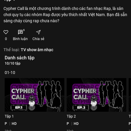
Cypher Call là một chương trình dành cho các fan nhạc Rap, là sân
chơi quy tụ các nhóm Rap được yêu thích nhất Việt Nam. Bạn đã sẵn
sàng cháy cùng rap chưa nào?
6
0
Bình luận
Chia sẻ
Thể loại:
TV show âm nhạc
Danh sách tập
10/10 tập
01-10
Tập 1
Tập 2
T
P
HD
P
HD
P
28ph
32ph
2