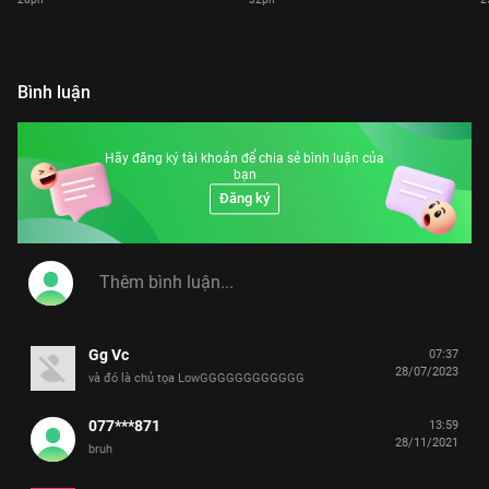
Bình luận
Hãy đăng ký tài khoản để chia sẻ bình luận của
bạn
Đăng ký
Gg Vc
07:37
28/07/2023
và đó là chủ tọa LowGGGGGGGGGGGG
077***871
13:59
28/11/2021
bruh