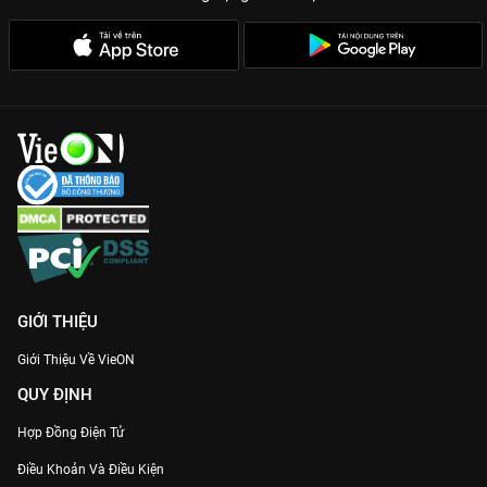
Hãy cùng
Cypher Call
khơi dậy năng lượng bên trong bạn.
Đăng nhập
VieON
ngay để thưởng thức những tập phim âm
nhạc đầy cảm hứng và không khí Rap Việt sôi động hơn bao
giờ hết!
GIỚI THIỆU
Giới Thiệu Về VieON
QUY ĐỊNH
Hợp Đồng Điện Tử
Điều Khoản Và Điều Kiện