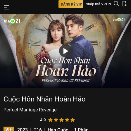
Nhập mã VieON
ĐĂNG KÝ VIP
Cuộc Hôn Nhân Hoàn Hảo
Perfect Marriage Revenge
616.624
lượt xem
4.9
VIP
2023
T16
Hàn Quốc
1 Phần