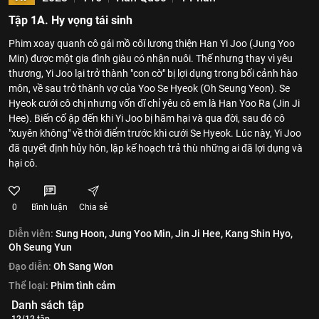
Tập 1A. Hy vọng tái sinh
Phim xoay quanh cô gái mồ côi lương thiện Han Yi Joo (Jung Yoo
Min) được một gia đình giàu có nhận nuôi. Thế nhưng thay vì yêu
thương, Yi Joo lại trở thành "con cờ" bị lợi dụng trong bối cảnh hào
môn, về sau trở thành vợ của Yoo Se Hyeok (Oh Seung Yeon). Se
Hyeok cưới cô chị nhưng vốn dĩ chỉ yêu cô em là Han Yoo Ra (Jin Ji
Hee). Biến cố ập đến khi Yi Joo bị hãm hại và qua đời, sau đó cô
"xuyên không" về thời điểm trước khi cưới Se Hyeok. Lúc này, Yi Joo
đã quyết định hủy hôn, lập kế hoạch trả thù những ai đã lợi dụng và
hại cô.
0
Bình luận
Chia sẻ
Diễn viên:
Sung Hoon,
Jung Yoo Min,
Jin Ji Hee,
Kang Shin Hyo,
Oh Seung Yun
Đạo diễn:
Oh Sang Won
Thể loại:
Phim tình cảm
Danh sách tập