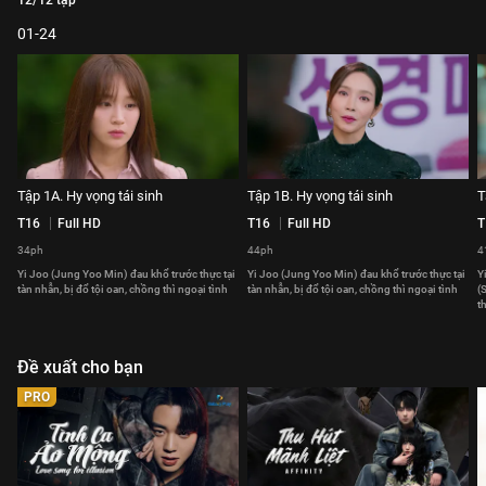
12/12 tập
01-24
Tập 1A. Hy vọng tái sinh
Tập 1B. Hy vọng tái sinh
T
T16
Full HD
T16
Full HD
T
34ph
44ph
4
Yi Joo (Jung Yoo Min) đau khổ trước thực tại
Yi Joo (Jung Yoo Min) đau khổ trước thực tại
Y
tàn nhẫn, bị đổ tội oan, chồng thì ngoại tình
tàn nhẫn, bị đổ tội oan, chồng thì ngoại tình
(
t
Đề xuất cho bạn
PRO