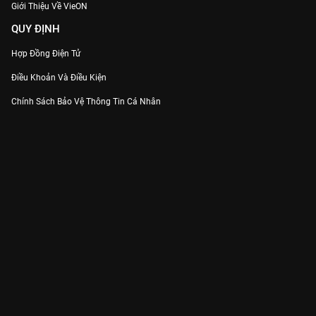
Giới Thiệu Về VieON
QUY ĐỊNH
Hợp Đồng Điện Tử
Điều Khoản Và Điều Kiện
Chính Sách Bảo Vệ Thông Tin Cá Nhân
Chính Sách Bảo Vệ Người Tiêu Dùng Dễ Bị Tổn Thương
Thỏa Thuận Sử Dụng Dịch Vụ Mạng Xã Hội
THÔNG TIN
Thông Báo
Trung Tâm Hỗ Trợ
Liên Hệ
Góp Ý