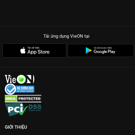
phim dồn dập, khiến khán giả không thể rời mắt [00:01:20].
Phản ứng hóa học bùng nổ giữa Sung Hoon và Jung Yoo Min
chính là “gia vị” hoàn hảo giúp bộ phim chạm đến trái tim
người xem.
TẠI SAO CUỘC HÔN NHÂN HOÀN HẢO LÀ SIÊU PHẨM VÔ
Tải ứng dụng VieON
tại
TRƯỚC VÔ SAU?
Cốt truyện tái sinh đầy mê hoặc:
Motif trọng sinh trả thù chưa
bao giờ hết hot, đặc biệt khi được nhào nặn bởi bàn tay đạo
diễn phim Hàn.
Dàn cast thực lực:
Sung Hoon
trong vai tổng tài lịch lãm, si tình
và
Jung Yoo Min
với màn hóa thân xuất sắc vào vai nữ chính
kiên cường.
Thông điệp nhân văn:
Phim không chỉ có hận thù mà còn là
quá trình học cách yêu thương bản thân và tìm thấy giá trị đích
thực của cuộc sống.
Đón xem
Cuộc Hôn Nhân Hoàn Hảo
bản đẹp Full HD, Thuyết
minh trọn bộ tập 1 - 12, độc quyền trên ứng dụng và website
GIỚI THIỆU
VieON
ngay hôm nay.