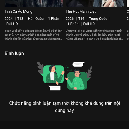
Tình Ca Ảo Mộng
Thu Hút Mãnh Liệt
C
2024
T13
Hàn Quốc
1 Phần
2026
T16
Trung Quốc
2
Full HD
1 Phần
Full HD
Yeon Wol sống sót sau diệt môn, và trở thành
Ở tương lai, nơi virus Affinity chia con người
S
sát thủ. Ám sát vua thất bại, nàng mất trí và
thành Dao và Dẫn. Để chiếm hữu Dẫn - Ngô
p
thành phi tần của thái tử Hyun, người mang
Nùng Vũ, Dao - Tạ Tân Tự đã giả danh bác sĩ
T
hai nhân cách.
để theo đuổi cô.
n
Bình luận
Chức năng bình luận tạm thời không khả dụng trên nội
dung này
CUỘC HÔN NHÂN HOÀN HẢO - MÀN TÁI SINH TRẢ THÙ CỰC