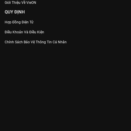
Giới Thiệu Về VieON
QUY ĐỊNH
Hợp Đồng Điện Tử
Điều Khoản Và Điều Kiện
Chính Sách Bảo Vệ Thông Tin Cá Nhân
Chính Sách Bảo Vệ Người Tiêu Dùng Dễ Bị Tổn Thương
Thỏa Thuận Sử Dụng Dịch Vụ Mạng Xã Hội
THÔNG TIN
Thông Báo
Trung Tâm Hỗ Trợ
Liên Hệ
Góp Ý