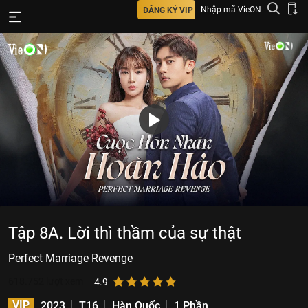
Nhập mã VieON
ĐĂNG KÝ VIP
Tập 8A. Lời thì thầm của sự thật
Perfect Marriage Revenge
618.752
lượt xem
4.9
VIP
2023
T16
Hàn Quốc
1 Phần