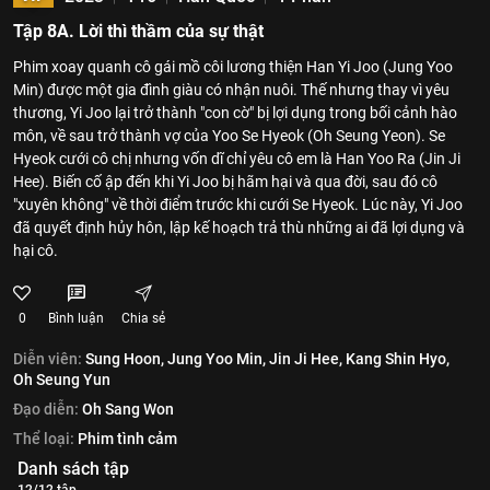
Tập 8A. Lời thì thầm của sự thật
Phim xoay quanh cô gái mồ côi lương thiện Han Yi Joo (Jung Yoo
Min) được một gia đình giàu có nhận nuôi. Thế nhưng thay vì yêu
thương, Yi Joo lại trở thành "con cờ" bị lợi dụng trong bối cảnh hào
môn, về sau trở thành vợ của Yoo Se Hyeok (Oh Seung Yeon). Se
Hyeok cưới cô chị nhưng vốn dĩ chỉ yêu cô em là Han Yoo Ra (Jin Ji
Hee). Biến cố ập đến khi Yi Joo bị hãm hại và qua đời, sau đó cô
"xuyên không" về thời điểm trước khi cưới Se Hyeok. Lúc này, Yi Joo
đã quyết định hủy hôn, lập kế hoạch trả thù những ai đã lợi dụng và
hại cô.
0
Bình luận
Chia sẻ
Diễn viên:
Sung Hoon,
Jung Yoo Min,
Jin Ji Hee,
Kang Shin Hyo,
Oh Seung Yun
Đạo diễn:
Oh Sang Won
Thể loại:
Phim tình cảm
Danh sách tập