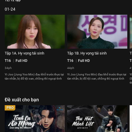
12/12 tập
01-24
Tập 1A. Hy vọng tái sinh
Tập 1B. Hy vọng tái sinh
T
T16
Full HD
T16
Full HD
T
34ph
44ph
4
Yi Joo (Jung Yoo Min) đau khổ trước thực tại
Yi Joo (Jung Yoo Min) đau khổ trước thực tại
Y
tàn nhẫn, bị đổ tội oan, chồng thì ngoại tình
tàn nhẫn, bị đổ tội oan, chồng thì ngoại tình
(
t
Đề xuất cho bạn
PRO