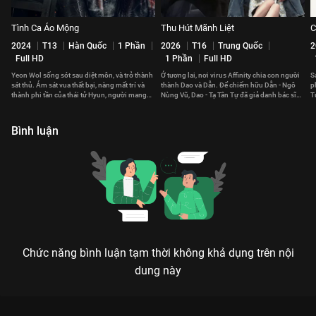
Tình Ca Ảo Mộng
Thu Hút Mãnh Liệt
C
2024
T13
Hàn Quốc
1 Phần
2026
T16
Trung Quốc
2
Full HD
1 Phần
Full HD
Yeon Wol sống sót sau diệt môn, và trở thành
Ở tương lai, nơi virus Affinity chia con người
S
sát thủ. Ám sát vua thất bại, nàng mất trí và
thành Dao và Dẫn. Để chiếm hữu Dẫn - Ngô
p
thành phi tần của thái tử Hyun, người mang
Nùng Vũ, Dao - Tạ Tân Tự đã giả danh bác sĩ
T
hai nhân cách.
để theo đuổi cô.
n
Bình luận
Chức năng bình luận tạm thời không khả dụng trên nội
dung này
Xem Tập 8A. Lời thì thầm của sự thật Cuộc Hôn Nhân Hoàn