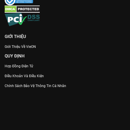
GIỚI THIỆU
Giới Thiệu Về VieON
QUY ĐỊNH
Hợp Đồng Điện Tử
Điều Khoản Và Điều Kiện
Chính Sách Bảo Vệ Thông Tin Cá Nhân
Chính Sách Bảo Vệ Người Tiêu Dùng Dễ Bị Tổn Thương
Thỏa Thuận Sử Dụng Dịch Vụ Mạng Xã Hội
THÔNG TIN
Thông Báo