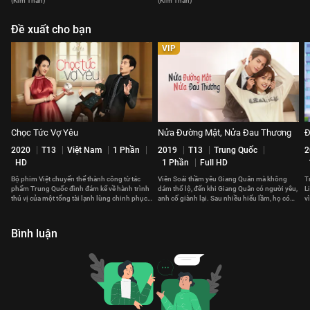
(Kim Thần)
(Kim Thần)
Đề xuất cho bạn
VIP
Chọc Tức Vợ Yêu
Nửa Đường Mật, Nửa Đau Thương
Đ
2020
T13
Việt Nam
1 Phần
2019
T13
Trung Quốc
2
HD
1 Phần
Full HD
Bộ phim Việt chuyển thể thành công từ tác
Viên Soái thầm yêu Giang Quân mà không
T
phẩm Trung Quốc đình đám kể về hành trình
dám thổ lộ, đến khi Giang Quân có người yêu,
L
thú vị của một tổng tài lạnh lùng chinh phục
anh cố giành lại. Sau nhiều hiểu lầm, họ có
v
trái tim của một cô gái cá tính
đến với nhau?
c
Bình luận