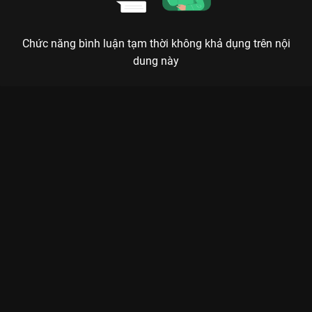
Chức năng bình luận tạm thời không khả dụng trên nội
dung này
Xem Tập 6B. Coi trọng Con Đường Rực Lửa - 26 Tập của Trung
Quốc có sự tham gia của . Thuộc thể loại: Phim bộ