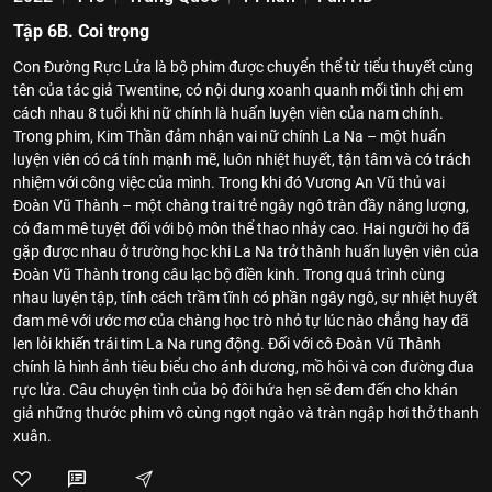
Tập 6B. Coi trọng
Con Đường Rực Lửa là bộ phim được chuyển thể từ tiểu thuyết cùng
tên của tác giả Twentine, có nội dung xoanh quanh mối tình chị em
cách nhau 8 tuổi khi nữ chính là huấn luyện viên của nam chính.
Trong phim, Kim Thần đảm nhận vai nữ chính La Na – một huấn
luyện viên có cá tính mạnh mẽ, luôn nhiệt huyết, tận tâm và có trách
nhiệm với công việc của mình. Trong khi đó Vương An Vũ thủ vai
Đoàn Vũ Thành – một chàng trai trẻ ngây ngô tràn đầy năng lượng,
có đam mê tuyệt đối với bộ môn thể thao nhảy cao. Hai người họ đã
gặp được nhau ở trường học khi La Na trở thành huấn luyện viên của
Đoàn Vũ Thành trong câu lạc bộ điền kinh. Trong quá trình cùng
nhau luyện tập, tính cách trầm tĩnh có phần ngây ngô, sự nhiệt huyết
đam mê với ước mơ của chàng học trò nhỏ tự lúc nào chẳng hay đã
len lỏi khiến trái tim La Na rung động. Đối với cô Đoàn Vũ Thành
chính là hình ảnh tiêu biểu cho ánh dương, mồ hôi và con đường đua
rực lửa. Câu chuyện tình của bộ đôi hứa hẹn sẽ đem đến cho khán
giả những thước phim vô cùng ngọt ngào và tràn ngập hơi thở thanh
xuân.