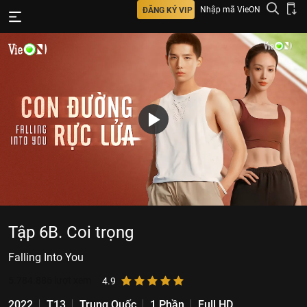
Nhập mã VieON
ĐĂNG KÝ VIP
Tập 6B. Coi trọng
Falling Into You
5.784.886
lượt xem
4.9
2022
T13
Trung Quốc
1 Phần
Full HD