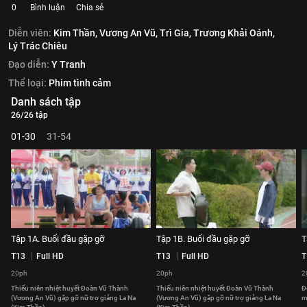
0
Bình luận
Chia sẻ
Diễn viên:
Kim Thần,
Vương An Vũ,
Trì Gia,
Trương Khải Oánh,
Lý Trác Chiêu
Đạo diễn:
Y Tranh
Thể loại:
Phim tình cảm
Danh sách tập
26/26 tập
01-30
31-54
Tập 1A. Buổi đầu gặp gỡ
Tập 1B. Buổi đầu gặp gỡ
T
T13
Full HD
T13
Full HD
T
20ph
20ph
2
Thiếu niên nhiệt huyết Đoàn Vũ Thành
Thiếu niên nhiệt huyết Đoàn Vũ Thành
Đ
(Vương An Vũ) gặp gỡ nữ trợ giảng La Na
(Vương An Vũ) gặp gỡ nữ trợ giảng La Na
m