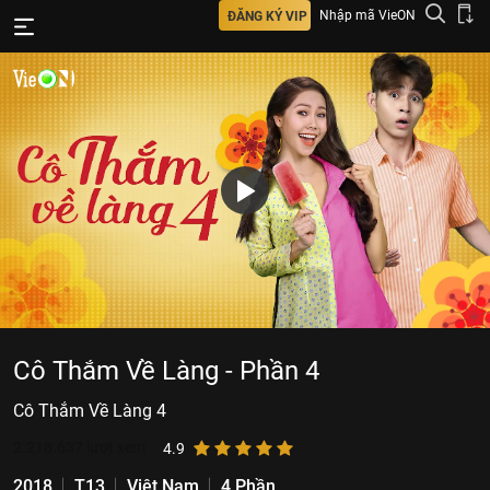
Nhập mã VieON
ĐĂNG KÝ VIP
Cô Thắm Về Làng - Phần 4
Cô Thắm Về Làng 4
2.218.637
lượt xem
4.9
2018
T13
Việt Nam
4 Phần