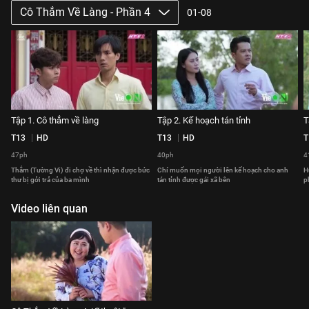
Cô Thắm Về Làng - Phần 4
01-08
Tập 1. Cô thắm về làng
Tập 2. Kế hoạch tán tỉnh
T
T13
HD
T13
HD
T
47ph
40ph
4
Thắm (Tường Vi) đi chợ về thì nhận được bức
Chí muốn mọi người lên kế hoạch cho anh
H
thư bị gởi trả của ba mình
tán tỉnh được gái xã bên
p
Video liên quan