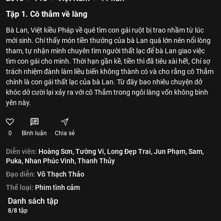
Tập 1. Cô thắm về làng
Bà Lan, Việt kiều Pháp về quê tìm con gái ruột bị trao nhầm từ lúc
mới sinh. Chí thấy món tiền thưởng của bà Lan quá lớn nên nổi lòng
tham, tự nhận mình chuyên tìm người thất lạc để bà Lan giao việc
tìm con gái cho mình. Thời hạn gần kề, tiền thì đã tiêu xài hết, Chí sợ
trách nhiệm đành làm liều biến không thành có và cho rằng cô Thắm
chính là con gái thất lạc của bà Lan. Từ đây bao nhiêu chuyện dở
khóc dở cười lại xảy ra với cô Thắm trong ngôi làng vốn không bình
yên này.
0
Bình luận
Chia sẻ
Diễn viên:
Hoàng Sơn,
Tường Vi,
Long Đẹp Trai,
Jun Phạm,
Sam,
Puka,
Nhan Phúc Vinh,
Thanh Thủy
Đạo diễn:
Võ Thạch Thảo
Thể loại:
Phim tình cảm
Danh sách tập
8/8 tập