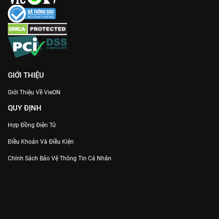
qua các tình huống đời thường.
Nhạc phim sôi động:
Những bản nhạc xuân mang âm hưởng
dân ca khiến không khí xem phim trở nên hân hoan, rộn ràng
hơn bao giờ hết.
Cùng cả gia đình quây quần và thưởng thức trọn bộ 8 tập
Cô
Thắm Về Làng 4
với chất lượng hình ảnh Full HD chỉ có trên
VieON
!
GIỚI THIỆU
Giới Thiệu Về VieON
QUY ĐỊNH
Hợp Đồng Điện Tử
Điều Khoản Và Điều Kiện
Chính Sách Bảo Vệ Thông Tin Cá Nhân
Chính Sách Bảo Vệ Người Tiêu Dùng Dễ Bị Tổn Thương
Thỏa Thuận Sử Dụng Dịch Vụ Mạng Xã Hội
THÔNG TIN