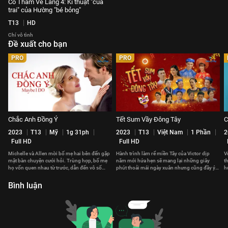
Cô Thắm Về Làng 4: Kĩ thuật "cua
trai" của Hường "bé bỏng"
T13
HD
Chí vô tình
Đề xuất cho bạn
PRO
PRO
Chắc Anh Đồng Ý
Tết Sum Vầy Đông Tây
C
2023
T13
Mỹ
1g 31ph
2023
T13
Việt Nam
1 Phần
2
Full HD
Full HD
Michelle và Allen mời bố mẹ hai bên đến gặp
Hành trình làm rể miền Tây của Victor dịp
V
mặt bàn chuyện cưới hỏi. Trùng hợp, bố mẹ
năm mới hứa hẹn sẽ mang lại những giây
t
họ vốn quen nhau từ trước, dẫn đến vô số
phút thoải mái ngày xuân nhưng cũng đầy ý
h
mâu thuẫn bất ngờ.
nghĩa ấm áp.
t
Bình luận