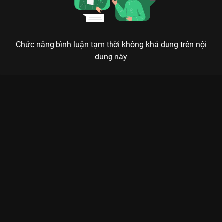
Chức năng bình luận tạm thời không khả dụng trên nội
dung này
CÔ THẮM VỀ LÀNG 4: KHI HƯƠNG VỊ TẾT MIỀN TÂY CHẠM
ĐẾN TRÁI TIM
Dù đi đâu, làm gì, cứ thấy Cô Thắm về là thấy Tết đã gõ cửa mọi nhà.
Nhắc đến những bộ phim món ăn tinh thần không thể thiếu
mỗi dịp xuân về, chắc chắn cái tên
Cô Thắm Về Làng - Phần 4
luôn nằm trong danh sách ưu tiên của các gia đình Việt. Tiếp
nối sự thành công vang dội của các phần trước, phần 4 mang
đến một không gian miền Tây rực rỡ sắc xuân trên nền tảng
VieON
. Không chỉ là những màn đấu khẩu hài hước, phim còn
là lời khẳng định về giá trị gia đình và những phong tục tập
quán truyền thống đang dần bị mai một.
Sức hút của phần này chính là sự chín muồi trong diễn xuất