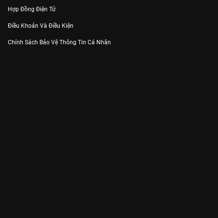
Hợp Đồng Điện Tử
Điều Khoản Và Điều Kiện
Chính Sách Bảo Vệ Thông Tin Cá Nhân
Chính Sách Bảo Vệ Người Tiêu Dùng Dễ Bị Tổn Thương
Thỏa Thuận Sử Dụng Dịch Vụ Mạng Xã Hội
THÔNG TIN
Thông Báo
Trung Tâm Hỗ Trợ
Liên Hệ
Góp Ý
Công ty Cổ phần VieON - Địa chỉ: Tầng 5, 222 Pasteur, Phường Xuân Hòa,
Thành phố Hồ Chí Minh
Email:
support@vieon.vn
| Hotline:
1800.599.920
(miễn phí)