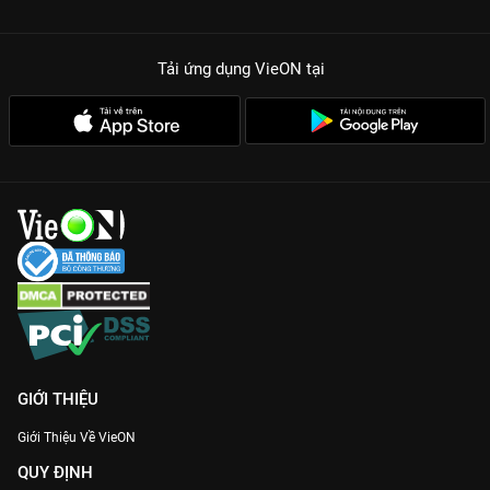
NHIỀU LẦN?
Chemistry bùng nổ visual:
Màn kết hợp giữa Tường Vi sắc sảo
và Nhan Phúc Vinh thâm tình tạo nên một cặp đôi đẹp như mơ.
Tải ứng dụng VieON
tại
Cặp bài trùng Jun Phạm - Sam:
Nguồn năng lượng tích cực và
những màn tung hứng vô đối khiến phim luôn giữ được nhịp
độ sôi động.
Âm nhạc dân gian hiện đại:
Những bài hát quen thuộc được
phối lại mới mẻ, dễ nghe, dễ thuộc, xem phim mà cứ muốn
nhún nhảy theo.
Thông điệp gia đình ấm áp:
Phim khẳng định giá trị của cội
nguồn, dù đi đâu xa, quê hương và gia đình vẫn là nơi tuyệt vời
nhất để trở về.
Cùng gia đình quây quần và thưởng thức trọn bộ
Cô Thắm Về
Làng - Phần 1
chất lượng Full HD sắc nét nhất trên
VieON
ngay
hôm nay!
GIỚI THIỆU
Giới Thiệu Về VieON
QUY ĐỊNH