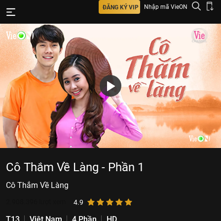
Nhập mã VieON
ĐĂNG KÝ VIP
Cô Thắm Về Làng - Phần 1
Cô Thắm Về Làng
2.908.396
lượt xem
4.9
T13
Việt Nam
4 Phần
HD