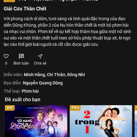
Giải Cứu Thần Chết
Với phong cách dí dỏm, tươi sáng và tinh quái đặc trưng của đạo
diễn Dũng Khùng, phần 2 của Nụ hôn thần chết là một bộ phim hài
ca nhạc vui nhộn. Phim kể về sự kết hợp thảm họa giữa một nữ sinh
xui xẻo và một thần chết tuổi teen sở hữu phép thuật bụp xịt, lơ ngơ
lạc vào thế giới loài người và rất cần được giải cứu.
0
Bình luận
Chia sẻ
Diễn viên:
Minh Hằng,
Chí Thiện,
Đông Nhi
Đạo diễn:
Nguyễn Quang Dũng
Thể loại:
Phim hài
Đề xuất cho bạn
VIP
PRO