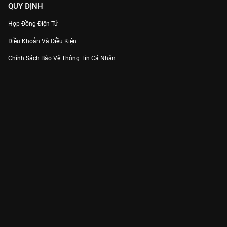
QUY ĐỊNH
Hợp Đồng Điện Tử
Điều Khoản Và Điều Kiện
Chính Sách Bảo Vệ Thông Tin Cá Nhân
Chính Sách Bảo Vệ Người Tiêu Dùng Dễ Bị Tổn Thương
Thỏa Thuận Sử Dụng Dịch Vụ Mạng Xã Hội
THÔNG TIN
Thông Báo
Trung Tâm Hỗ Trợ
Liên Hệ
Góp Ý
Công ty Cổ phần VieON - Địa chỉ: Tầng 5, 222 Pasteur, Phường Xuân Hòa,