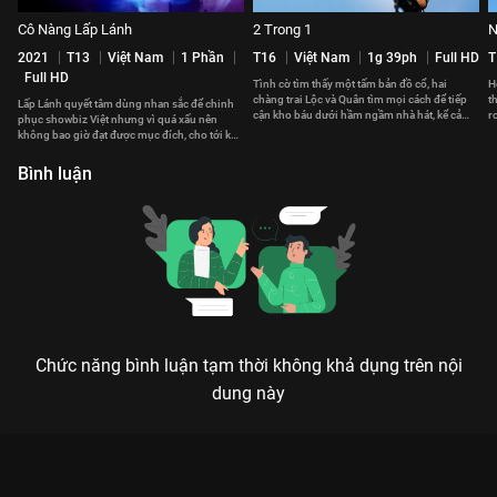
Cô Nàng Lấp Lánh
2 Trong 1
N
2021
T13
Việt Nam
1 Phần
T16
Việt Nam
1g 39ph
Full HD
T
Full HD
Tình cờ tìm thấy một tấm bản đồ cổ, hai
H
chàng trai Lộc và Quân tìm mọi cách để tiếp
t
Lấp Lánh quyết tâm dùng nhan sắc để chinh
cận kho báu dưới hầm ngầm nhà hát, kể cả
r
phục showbiz Việt nhưng vì quá xấu nên
việc Lộc phải giả gái.
đ
không bao giờ đạt được mục đích, cho tới khi
cô gặp...một con ma!
Bình luận
Chức năng bình luận tạm thời không khả dụng trên nội
dung này
Xem Giải Cứu Thần Chết của Việt Nam có sự tham gia của
Minh Hằng, Chí Thiện, Đông Nhi. Thuộc thể loại: Phim lẻ