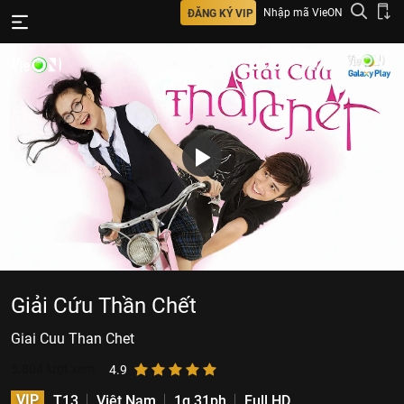
Nhập mã VieON
ĐĂNG KÝ VIP
Giải Cứu Thần Chết
Giai Cuu Than Chet
5.804
lượt xem
4.9
VIP
T13
Việt Nam
1g 31ph
Full HD