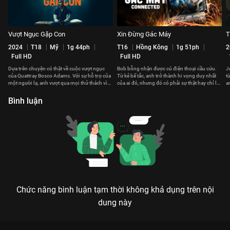
Vượt Ngục Gặp Con
Xin Đừng Gác Máy
T
2024
T18
Mỹ
1g 44ph
T16
Hồng Kông
1g 51ph
2
Full HD
Full HD
Dựa trên chuyện có thật về cuộc vượt ngục
Bob bỗng nhận được cú điện thoại cầu cứu.
J
của Quattray Bosco Adams. Với sự hỗ trợ của
Từ kẻ bế tắc, anh trở thành hi vọng duy nhất
t
một người lạ, anh vượt qua mọi thử thách vì
của ai đó, nhưng đó có phải sự thật hay chỉ là
a
cô con gái mới sinh.
trò đùa quái ác?
t
Bình luận
Chức năng bình luận tạm thời không khả dụng trên nội
dung này
Xem Chuyến Đi Đảo Kinh Hoàng của Mỹ có sự tham gia của