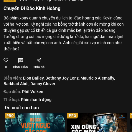
Chuyến Đi Đảo Kinh Hoàng
Bộ phim xoay quanh chuyến du lịch tại đảo hoang của Kevin cùng
với hai vợ con. Kỳ nghỉ của họ bỗng trở thành cơn ác mộng khi con
thuyền gặp sự cố khiến cả gia đình mắc kẹt lại trên đảo hoang.
Tưởng chừng cơn ác mộng chỉ dừng lại ở đó, hai ngư dân máu lạnh
xuất hiện và bắt cóc vợ con anh. Anh sẽ giải cứu vợ mình con như
thế nào?
0
Bình luận
Chia sẻ
Diễn viên:
Eion Bailey,
Bethany Joy Lenz,
Mauricio Alemañy,
Barkhad Abdi,
Danny Glover
Đạo diễn:
Phil Volken
Thể loại:
Phim hành động
Đề xuất cho bạn
PRO
PRO