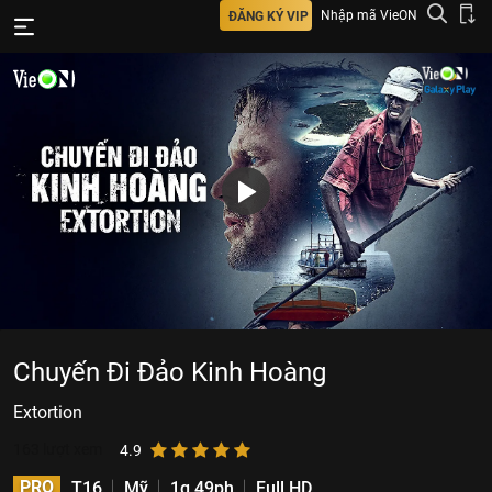
Nhập mã VieON
ĐĂNG KÝ VIP
Chuyến Đi Đảo Kinh Hoàng
Extortion
163
lượt xem
4.9
PRO
T16
Mỹ
1g 49ph
Full HD