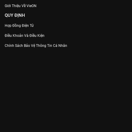
Giới Thiệu Về VieON
QUY ĐỊNH
Hợp Đồng Điện Tử
Điều Khoản Và Điều Kiện
Chính Sách Bảo Vệ Thông Tin Cá Nhân
Chính Sách Bảo Vệ Người Tiêu Dùng Dễ Bị Tổn Thương
Thỏa Thuận Sử Dụng Dịch Vụ Mạng Xã Hội
THÔNG TIN
Thông Báo
Trung Tâm Hỗ Trợ
Liên Hệ
Góp Ý