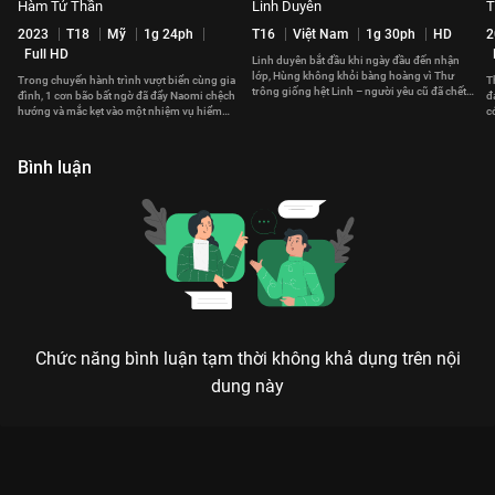
Hàm Tử Thần
Linh Duyên
T
2023
T18
Mỹ
1g 24ph
T16
Việt Nam
1g 30ph
HD
2
Full HD
Linh duyên bắt đầu khi ngày đầu đến nhận
lớp, Hùng không khỏi bàng hoàng vì Thư
Trong chuyến hành trình vượt biển cùng gia
T
trông giống hệt Linh – người yêu cũ đã chết
đình, 1 cơn bão bất ngờ đã đẩy Naomi chệch
đ
của anh cách đây 15 năm.
hướng và mắc kẹt vào một nhiệm vụ hiểm
c
nguy dưới đáy đại dương.
Bình luận
Chức năng bình luận tạm thời không khả dụng trên nội
dung này
Xem Sóng Triều của Châu Âu có sự tham gia của Alice
Sanders, Edmund C. Short, Benjamin McMahon. Thuộc thể loại:
Phim lẻ