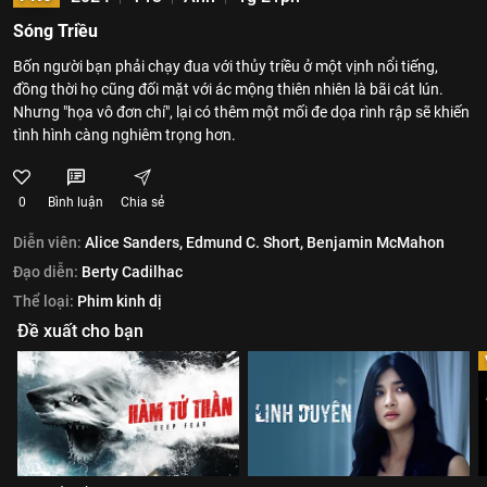
Sóng Triều
Bốn người bạn phải chạy đua với thủy triều ở một vịnh nổi tiếng,
đồng thời họ cũng đối mặt với ác mộng thiên nhiên là bãi cát lún.
Nhưng "họa vô đơn chí", lại có thêm một mối đe dọa rình rập sẽ khiến
tình hình càng nghiêm trọng hơn.
0
Bình luận
Chia sẻ
Diễn viên:
Alice Sanders,
Edmund C. Short,
Benjamin McMahon
Đạo diễn:
Berty Cadilhac
Thể loại:
Phim kinh dị
Đề xuất cho bạn