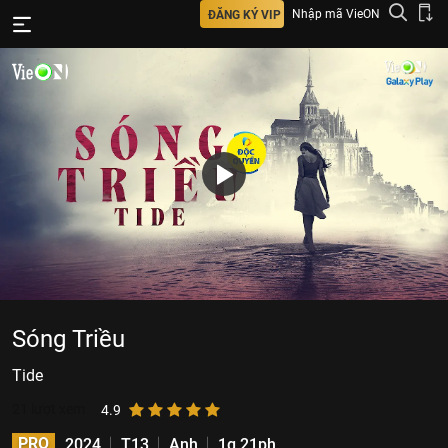
Nhập mã VieON
ĐĂNG KÝ VIP
Sóng Triều
Tide
21
lượt xem
4.9
PRO
2024
T13
Anh
1g 21ph