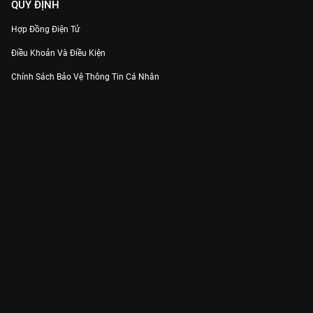
QUY ĐỊNH
Hợp Đồng Điện Tử
Điều Khoản Và Điều Kiện
Chính Sách Bảo Vệ Thông Tin Cá Nhân
Chính Sách Bảo Vệ Người Tiêu Dùng Dễ Bị Tổn Thương
Thỏa Thuận Sử Dụng Dịch Vụ Mạng Xã Hội
THÔNG TIN
Thông Báo
Trung Tâm Hỗ Trợ
Liên Hệ
Góp Ý
Công ty Cổ phần VieON - Địa chỉ: Tầng 5, 222 Pasteur, Phường Xuân Hòa,
Thành phố Hồ Chí Minh