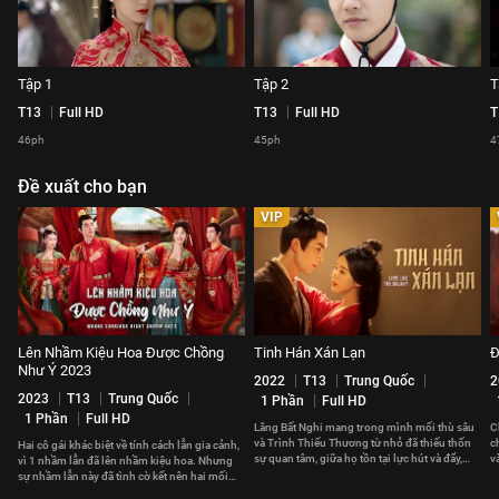
Tập 1
Tập 2
T
T13
Full HD
T13
Full HD
T
46ph
45ph
4
Đề xuất cho bạn
VIP
Lên Nhầm Kiệu Hoa Được Chồng
Tinh Hán Xán Lạn
Đ
Như Ý 2023
2022
T13
Trung Quốc
2
2023
T13
Trung Quốc
1 Phần
Full HD
1 Phần
Full HD
Lăng Bất Nghi mang trong mình mối thù sâu
C
và Trình Thiếu Thương từ nhỏ đã thiếu thốn
c
Hai cô gái khác biệt về tính cách lẫn gia cảnh,
sự quan tâm, giữa họ tồn tại lực hút và đẩy,
v
vì 1 nhầm lẫn đã lên nhầm kiệu hoa. Nhưng
ràng buộc lẫn nhau.
H
sự nhầm lẫn này đã tình cờ kết nên hai mối
duyên hạnh phúc.