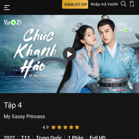
Nhập mã VieON
ĐĂNG KÝ VIP
Tập 4
My Sassy Princess
902.922
lượt xem
4.9
2022
T13
Trung Quốc
1 Phần
Full HD