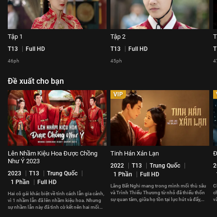
Tập 1
Tập 2
T
T13
Full HD
T13
Full HD
T
46ph
45ph
4
Đề xuất cho bạn
VIP
Lên Nhầm Kiệu Hoa Được Chồng
Tinh Hán Xán Lạn
Đ
Như Ý 2023
2022
T13
Trung Quốc
2
2023
T13
Trung Quốc
1 Phần
Full HD
1 Phần
Full HD
Lăng Bất Nghi mang trong mình mối thù sâu
C
và Trình Thiếu Thương từ nhỏ đã thiếu thốn
c
Hai cô gái khác biệt về tính cách lẫn gia cảnh,
sự quan tâm, giữa họ tồn tại lực hút và đẩy,
v
vì 1 nhầm lẫn đã lên nhầm kiệu hoa. Nhưng
ràng buộc lẫn nhau.
H
sự nhầm lẫn này đã tình cờ kết nên hai mối
duyên hạnh phúc.