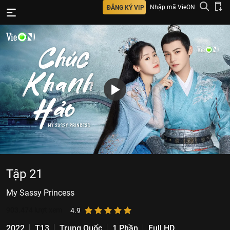
Nhập mã VieON
ĐĂNG KÝ VIP
Tập 21
My Sassy Princess
903.474
lượt xem
4.9
2022
T13
Trung Quốc
1 Phần
Full HD