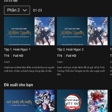
23/23 tập
Phần 2
01-23
Tập 1. Hoài Ngọc 1
Tập 2. Hoài Ngọc 2
T
T16
Full HD
T16
Full HD
T
23ph
24ph
2
Utahime và Mei Mei điều tra biệt thự có người
Geto và Gojo nhận lệnh để cô gái sẽ là Tinh
S
mất tích, nhận ra hành lang vòng lặp vô tận.
Tương Thể của Tengen tự do vào ngày cuối
n
đời.
A
Đề xuất cho bạn