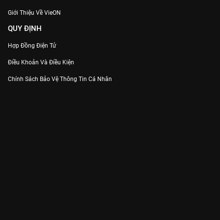
Giới Thiệu Về VieON
QUY ĐỊNH
Hợp Đồng Điện Tử
Điều Khoản Và Điều Kiện
Chính Sách Bảo Vệ Thông Tin Cá Nhân
Chính Sách Bảo Vệ Người Tiêu Dùng Dễ Bị Tổn Thương
Thỏa Thuận Sử Dụng Dịch Vụ Mạng Xã Hội
THÔNG TIN
Thông Báo
Trung Tâm Hỗ Trợ
Liên Hệ
Góp Ý