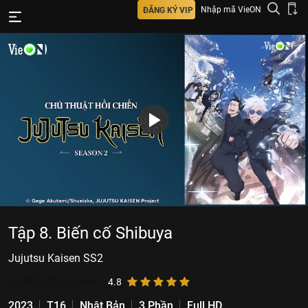
Nhập mã VieON
ĐĂNG KÝ VIP
Tập 8. Biến cố Shibuya
Jujutsu Kaisen SS2
10.083.052
lượt xem
4.8
2023
T16
Nhật Bản
3 Phần
Full HD