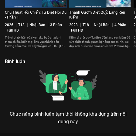
Chú Thuật Hồi Chiến: Tử Diệt Hồi Du
Thanh Gươm Diệt Quỷ: Làng Rèn
T
- Phần 1
Kiếm
S
2026
T18
Nhật Bản
3 Phần
2023
T18
Nhật Bản
4 Phần
2
Full HD
Full HD
Trò chơi tử thần của Kenjaku buộc Itadori
Kiếm sĩ diệt quỷ Tanjiro đến làng rèn kiếm để
C
tham chiến, biến mọi khu vực thành đấu
sửa chữa thanh gươm bị hỏng của mình. Tại
g
trường đẫm máu và đẩy thế giới chú thuật đến
đây, anh bước vào cuộc chiến với 2 thuộc hạ
q
ngưỡng sụp đổ.
của tên quỷ Muzan.
l
Bình luận
Chức năng bình luận tạm thời không khả dụng trên nội
dung này