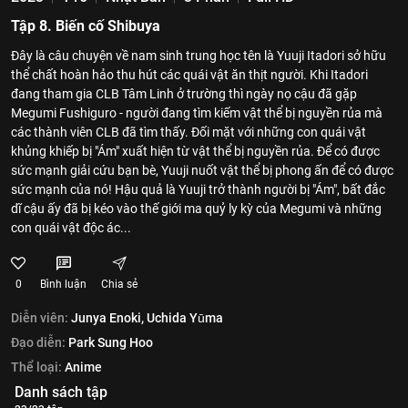
Tập 8. Biến cố Shibuya
Đây là câu chuyện về nam sinh trung học tên là Yuuji Itadori sở hữu
thể chất hoàn hảo thu hút các quái vật ăn thịt người. Khi Itadori
đang tham gia CLB Tâm Linh ở trường thì ngày nọ cậu đã gặp
Megumi Fushiguro - người đang tìm kiếm vật thể bị nguyền rủa mà
các thành viên CLB đã tìm thấy. Đối mặt với những con quái vật
khủng khiếp bị "Ám" xuất hiện từ vật thể bị nguyền rủa. Để có được
sức mạnh giải cứu bạn bè, Yuuji nuốt vật thể bị phong ấn để có được
sức mạnh của nó! Hậu quả là Yuuji trở thành người bị "Ám", bất đắc
dĩ cậu ấy đã bị kéo vào thế giới ma quỷ ly kỳ của Megumi và những
con quái vật độc ác...
0
Bình luận
Chia sẻ
Diễn viên:
Junya Enoki,
Uchida Yūma
Đạo diễn:
Park Sung Hoo
Thể loại:
Anime
Danh sách tập