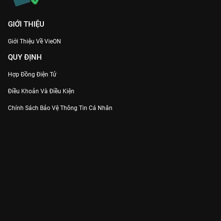
GIỚI THIỆU
Giới Thiệu Về VieON
QUY ĐỊNH
Hợp Đồng Điện Tử
Điều Khoản Và Điều Kiện
Chính Sách Bảo Vệ Thông Tin Cá Nhân
Chính Sách Bảo Vệ Người Tiêu Dùng Dễ Bị Tổn Thương
Thỏa Thuận Sử Dụng Dịch Vụ Mạng Xã Hội
THÔNG TIN
Thông Báo
Trung Tâm Hỗ Trợ
Liên Hệ