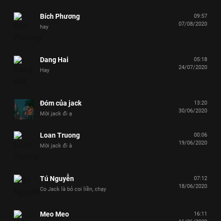
Bích Phương
09:57
07/08/2020
hay
Dang Hai
05:18
24/07/2020
Hay
Đóm của jack
13:20
30/06/2020
Mời jack đi ạ
Loan Truong
00:06
19/06/2020
Mời jack đi à
Tú Nguyễn
07:12
18/06/2020
Co Jack là bỏ coi liền, chạy
Meo Meo
16:11