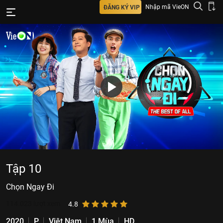
Nhập mã VieON
ĐĂNG KÝ VIP
Tập 10
Chọn Ngay Đi
114.023
lượt xem
4.8
2020
P
Việt Nam
1 Mùa
HD