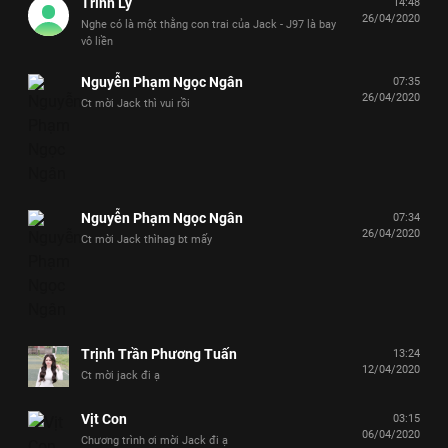
Trinh Lý
14:48
26/04/2020
Nghe có là một thằng con trai của Jack - J97 là bay
vô liền
Nguyễn Phạm Ngọc Ngân
07:35
26/04/2020
Ct mời Jack thì vui rồi
Nguyễn Phạm Ngọc Ngân
07:34
26/04/2020
Ct mời Jack thìhag bt mấy
Trịnh Trần Phương Tuấn
13:24
12/04/2020
Ct mời jack đi ạ
Vịt Con
03:15
06/04/2020
Chương trình ơi mời Jack đi ạ