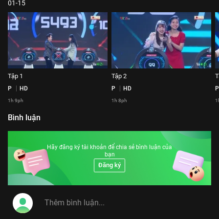
01-15
Tập 1
Tập 2
T
P
HD
P
HD
P
1h 9ph
1h 8ph
1
Bình luận
Hãy đăng ký tài khoản để chia sẻ bình luận của
bạn
Đăng ký