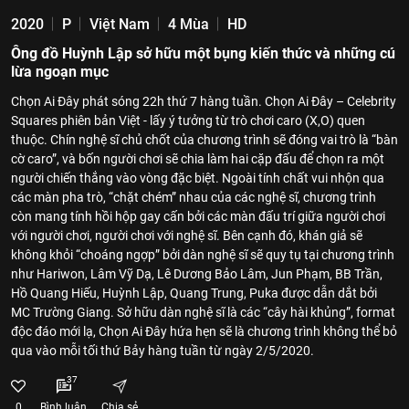
2020
P
Việt Nam
4 Mùa
HD
Ông đồ Huỳnh Lập sở hữu một bụng kiến thức và những cú
lừa ngoạn mục
Chọn Ai Đây phát sóng 22h thứ 7 hàng tuần. Chọn Ai Đây – Celebrity
Squares phiên bản Việt - lấy ý tưởng từ trò chơi caro (X,O) quen
thuộc. Chín nghệ sĩ chủ chốt của chương trình sẽ đóng vai trò là “bàn
cờ caro”, và bốn người chơi sẽ chia làm hai cặp đấu để chọn ra một
người chiến thắng vào vòng đặc biệt. Ngoài tính chất vui nhộn qua
các màn pha trò, “chặt chém” nhau của các nghệ sĩ, chương trình
còn mang tính hồi hộp gay cấn bởi các màn đấu trí giữa người chơi
với người chơi, người chơi với nghệ sĩ. Bên cạnh đó, khán giả sẽ
không khỏi “choáng ngợp” bởi dàn nghệ sĩ sẽ quy tụ tại chương trình
như Hariwon, Lâm Vỹ Dạ, Lê Dương Bảo Lâm, Jun Phạm, BB Trần,
Hồ Quang Hiếu, Huỳnh Lập, Quang Trung, Puka được dẫn dắt bởi
MC Trường Giang. Sở hữu dàn nghệ sĩ là các “cây hài khủng”, format
độc đáo mới lạ, Chọn Ai Đây hứa hẹn sẽ là chương trình không thể bỏ
qua vào mỗi tối thứ Bảy hàng tuần từ ngày 2/5/2020.
37
0
Bình luận
Chia sẻ