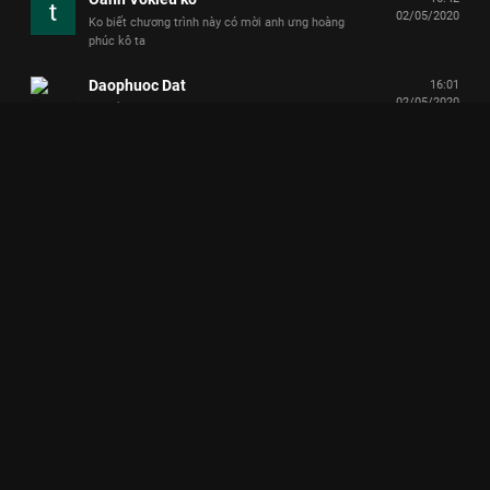
02/05/2020
Ko biết chương trình này có mời anh ưng hoàng
phúc kô ta
Daophuoc Dat
16:01
02/05/2020
Vui vẻ.
Diep Mai
15:19
02/05/2020
❤
Nguyễn Huỳnh Phương Nguyên
15:14
02/05/2020
Love😊🥰❤🌟
Hà My
15:08
02/05/2020
cứ có Giang ca là phải thả ❤️ trước đã
Diễm Thúy Huỳnh
15:02