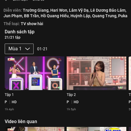
Diễn viên:
Trường Giang,
Hari Won,
Lâm Vỹ Dạ,
Lê Dương Bảo Lâm,
Jun Phạm,
BB Trần,
Hồ Quang Hiếu,
Huỳnh Lập,
Quang Trung,
Puka
Thể loại:
TV show hài
Danh sách tập
21/21 tập
Mùa 1
01-21
Tập 1
Tập 2
T
P
HD
P
HD
P
1h 4ph
1h 5ph
5
Video liên quan