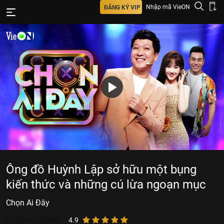
Nhập mã VieON
ĐĂNG KÝ VIP
Ông đồ Huỳnh Lập sở hữu một bụng
kiến thức và những cú lừa ngoạn mục
Chọn Ai Đây
284.008
lượt xem
4.9