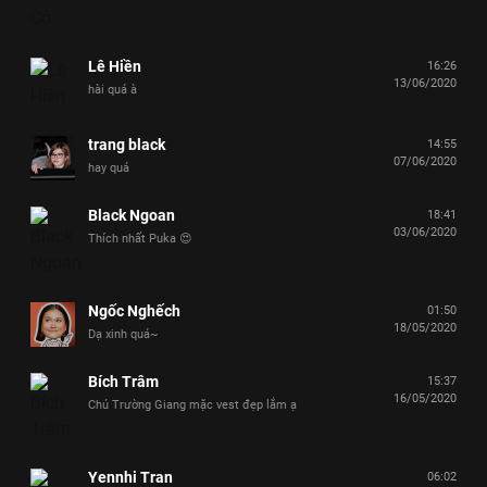
Lê Hiền
16:26
13/06/2020
hài quá à
trang black
14:55
07/06/2020
hay quá
Black Ngoan
18:41
03/06/2020
Thích nhất Puka 😍
Ngốc Nghếch
01:50
18/05/2020
Dạ xinh quá~
Bích Trâm
15:37
16/05/2020
Chú Trường Giang mặc vest đẹp lắm ạ
Yennhi Tran
06:02