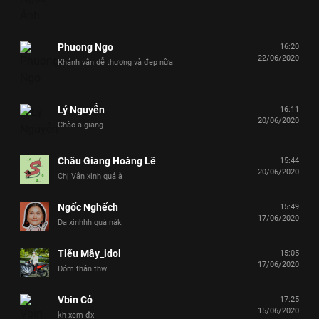
Phuong Ngo
16:20
22/06/2020
Khánh vân dễ thương và đẹp nữa
Lý Nguyễn
16:11
20/06/2020
Chào a giang
Châu Giang Hoàng Lê
15:44
20/06/2020
Chị Vân xinh quá à
Ngốc Nghếch
15:49
17/06/2020
Dạ xinhhh quá nàk
Tiểu Mây_idol
15:05
17/06/2020
Đóm thân thw
Vbin Cỏ
17:25
15/06/2020
kh xem đx