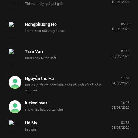
10/05/2020
Thích ct này quá ,vui ghê
Hongphuong Ho
05:35
10/05/2020
khách mời tuần nay ko vui
Tran Van
07:19
05/05/2020
Cười chay Nước mắt
Nguyễn thu Hà
17:53
04/05/2020
Coi vui ,cười rớt hàm luôn ,toàn câu hỏi cũ đã có ở
olimpya
luckyclover
16:16
03/05/2020
show này hay, coi zui ghê
Hà My
03:33
03/05/2020
hay quá