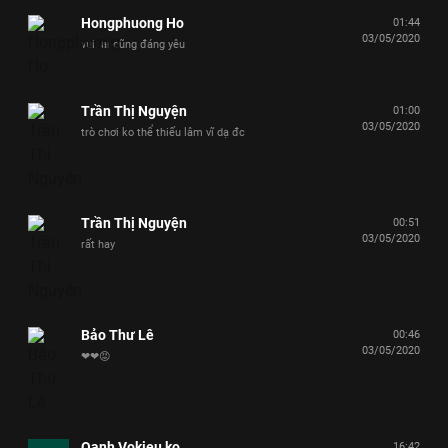
Hongphuong Ho
01:44
03/05/2020
vui. ai cũng đáng yêu
Trần Thị Nguyện
01:00
03/05/2020
trò chơi ko thể thiếu lâm vĩ dạ đc
Trần Thị Nguyện
00:51
03/05/2020
rất hay
Bảo Thư Lê
00:46
03/05/2020
❤❤😡
Oanh Vokieu ko
16:42