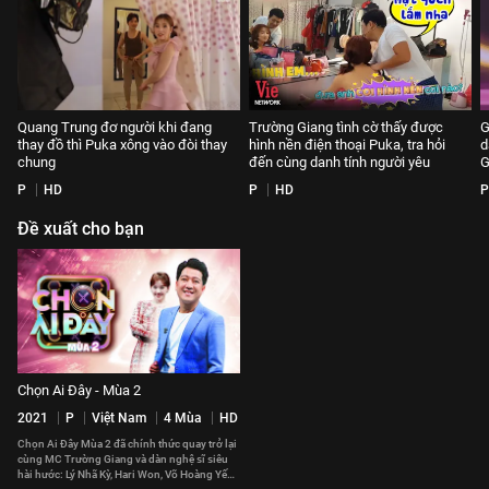
Quang Trung đơ người khi đang
Trường Giang tình cờ thấy được
G
thay đồ thì Puka xông vào đòi thay
hình nền điện thoại Puka, tra hỏi
d
chung
đến cùng danh tính người yêu
G
P
HD
P
HD
P
Đề xuất cho bạn
Chọn Ai Đây - Mùa 2
2021
P
Việt Nam
4 Mùa
HD
Chọn Ai Đây Mùa 2 đã chính thức quay trở lại
cùng MC Trường Giang và dàn nghệ sĩ siêu
hài hước: Lý Nhã Kỳ, Hari Won, Võ Hoàng Yến,