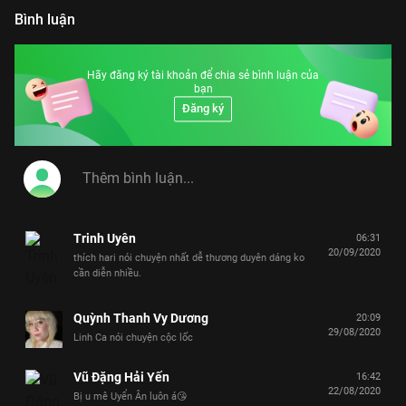
Khả Như, S.T Sơn Thạch, Lê Dương Bảo Lâm,
Hoàng Rapper, Will, Mạc Văn Khoa
Bình luận
Hãy đăng ký tài khoản để chia sẻ bình luận của
bạn
Đăng ký
Trinh Uyên
06:31
20/09/2020
thích hari nói chuyện nhất dễ thương duyên dáng ko
cần diễn nhiều.
Quỳnh Thanh Vy Dương
20:09
29/08/2020
Linh Ca nói chuyện cộc lốc
Vũ Đặng Hải Yến
16:42
22/08/2020
Bị u mê Uyển Ân luôn á😘