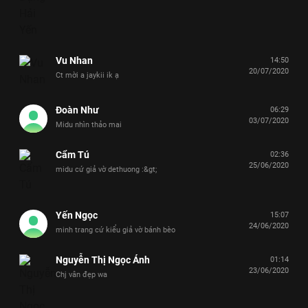
Vu Nhan
14:50
20/07/2020
Ct mời a jaykii ik ạ
Đoàn Như
06:29
03/07/2020
Midu nhìn thảo mai
Cẩm Tú
02:36
25/06/2020
midu cứ giả vờ dethuong :&gt;
Yến Ngọc
15:07
24/06/2020
minh trang cứ kiểu giả vờ bánh bèo
Nguyễn Thị Ngọc Ánh
01:14
23/06/2020
Chj vân đẹp wa