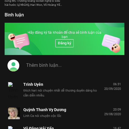
cùng MC Trường Giang và dàn nghệ sĩ siêu
hài hước: Lý Nhã Kỳ, Hari Won, Võ Hoàng Yến,
Khả Như, S.T Sơn Thạch, Lê Dương Bảo Lâm,
Hoàng Rapper, Will, Mạc Văn Khoa
Bình luận
Hãy đăng ký tài khoản để chia sẻ bình luận của
bạn
Đăng ký
Trinh Uyên
06:31
20/09/2020
thích hari nói chuyện nhất dễ thương duyên dáng ko
cần diễn nhiều.
Quỳnh Thanh Vy Dương
20:09
29/08/2020
Linh Ca nói chuyện cộc lốc
Vũ Đặng Hải Yến
16:42