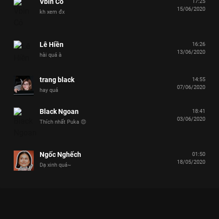
Vbin Cỏ
17:25
15/06/2020
kh xem đx
Lê Hiền
16:26
13/06/2020
hài quá à
trang black
14:55
07/06/2020
hay quá
Black Ngoan
18:41
03/06/2020
Thích nhất Puka 😍
Ngốc Nghếch
01:50
18/05/2020
Dạ xinh quá~
Xem Dương Lâm và những lần thể hiện ”tình cảm” cùng “người
tình gameshow” Khánh Vân Chọn Ai Đây - 21 Tập của Việt Nam
có sự tham gia của Lâm Vỹ Dạ, Lê Dương Bảo Lâm, Trường