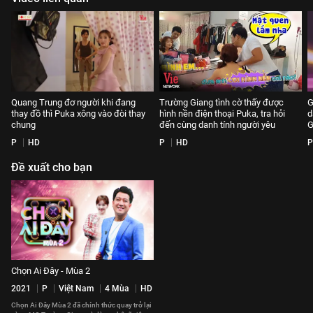
Quang Trung đơ người khi đang
Trường Giang tình cờ thấy được
G
thay đồ thì Puka xông vào đòi thay
hình nền điện thoại Puka, tra hỏi
d
chung
đến cùng danh tính người yêu
G
P
HD
P
HD
P
Đề xuất cho bạn
Chọn Ai Đây - Mùa 2
2021
P
Việt Nam
4 Mùa
HD
Chọn Ai Đây Mùa 2 đã chính thức quay trở lại