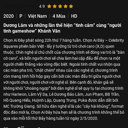
283.966
lượt xem
4.9
2020
P
Việt Nam
4 Mùa
HD
Dương Lâm và những lần thể hiện ”tình cảm” cùng “người
tình gameshow” Khánh Vân
Chọn Ai Đây phát sóng 22h thứ 7 hàng tuần. Chọn Ai Đây – Celebrity
Squares phiên bản Việt - lấy ý tưởng từ trò chơi caro (X,O) quen
thuộc. Chín nghệ sĩ chủ chốt của chương trình sẽ đóng vai trò là “bàn
cờ caro”, và bốn người chơi sẽ chia làm hai cặp đấu để chọn ra một
người chiến thắng vào vòng đặc biệt. Ngoài tính chất vui nhộn qua
các màn pha trò, “chặt chém” nhau của các nghệ sĩ, chương trình
còn mang tính hồi hộp gay cấn bởi các màn đấu trí giữa người chơi
với người chơi, người chơi với nghệ sĩ. Bên cạnh đó, khán giả sẽ
không khỏi “choáng ngợp” bởi dàn nghệ sĩ sẽ quy tụ tại chương trình
như Hariwon, Lâm Vỹ Dạ, Lê Dương Bảo Lâm, Jun Phạm, BB Trần,
Hồ Quang Hiếu, Huỳnh Lập, Quang Trung, Puka được dẫn dắt bởi
MC Trường Giang. Sở hữu dàn nghệ sĩ là các “cây hài khủng”, format
độc đáo mới lạ, Chọn Ai Đây hứa hẹn sẽ là chương trình không thể bỏ
qua vào mỗi tối thứ Bảy hàng tuần từ ngày 2/5/2020.
37