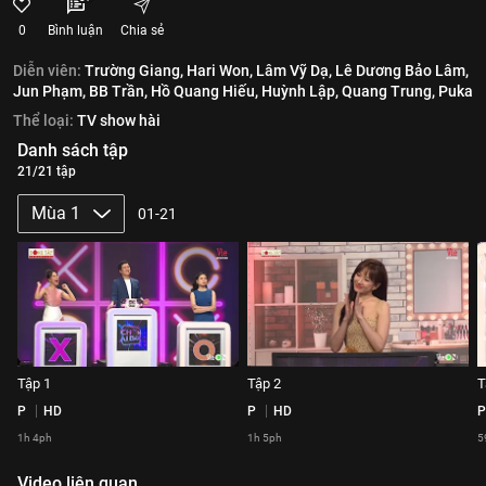
0
Bình luận
Chia sẻ
Diễn viên:
Trường Giang,
Hari Won,
Lâm Vỹ Dạ,
Lê Dương Bảo Lâm,
Jun Phạm,
BB Trần,
Hồ Quang Hiếu,
Huỳnh Lập,
Quang Trung,
Puka
Thể loại:
TV show hài
Danh sách tập
21/21 tập
Mùa 1
01-21
Tập 1
Tập 2
T
P
HD
P
HD
P
1h 4ph
1h 5ph
5
Video liên quan