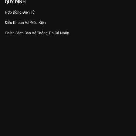
QUY ĐỊNH
Hợp Đồng Điện Tử
Điều Khoản Và Điều Kiện
Chính Sách Bảo Vệ Thông Tin Cá Nhân
Chính Sách Bảo Vệ Người Tiêu Dùng Dễ Bị Tổn Thương
Thỏa Thuận Sử Dụng Dịch Vụ Mạng Xã Hội
THÔNG TIN
Thông Báo
Trung Tâm Hỗ Trợ
Liên Hệ
Góp Ý
Công ty Cổ phần VieON - Địa chỉ: Tầng 5, 222 Pasteur, Phường Xuân Hòa,
Thành phố Hồ Chí Minh