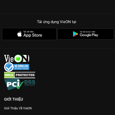
Tải ứng dụng VieON
tại
GIỚI THIỆU
Giới Thiệu Về VieON