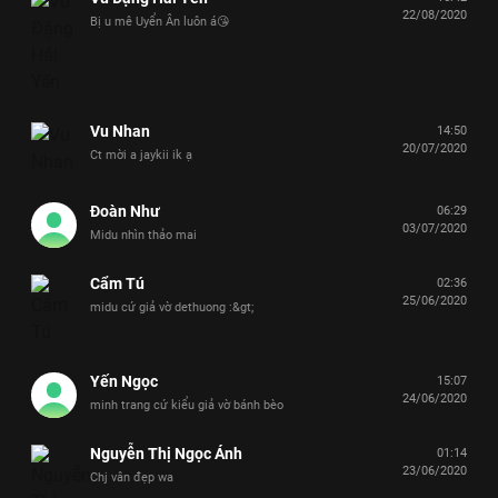
22/08/2020
Bị u mê Uyển Ân luôn á😘
Vu Nhan
14:50
20/07/2020
Ct mời a jaykii ik ạ
Đoàn Như
06:29
03/07/2020
Midu nhìn thảo mai
Cẩm Tú
02:36
25/06/2020
midu cứ giả vờ dethuong :&gt;
Yến Ngọc
15:07
24/06/2020
minh trang cứ kiểu giả vờ bánh bèo
Nguyễn Thị Ngọc Ánh
01:14
23/06/2020
Chj vân đẹp wa