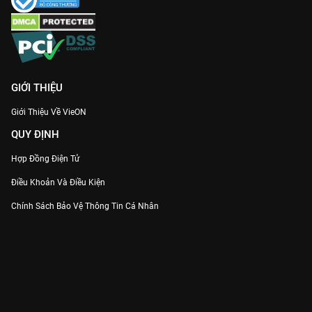
GIỚI THIỆU
Giới Thiệu Về VieON
QUY ĐỊNH
Hợp Đồng Điện Tử
Điều Khoản Và Điều Kiện
Chính Sách Bảo Vệ Thông Tin Cá Nhân
Chính Sách Bảo Vệ Người Tiêu Dùng Dễ Bị Tổn Thương
Thỏa Thuận Sử Dụng Dịch Vụ Mạng Xã Hội
THÔNG TIN
Thông Báo