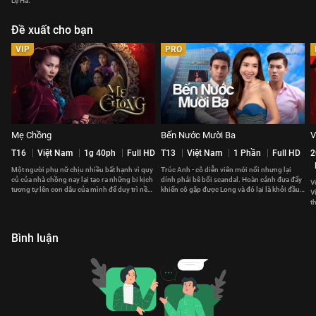
Lệ Hà.
Đề xuất cho bạn
VIP
PRO
Mẹ Chồng
Bến Nước Mười Ba
V
T16
Việt Nam
1g 40ph
Full HD
T13
Việt Nam
1 Phần
Full HD
2
Một người phụ nữ chịu nhiều bất hạnh vì quy
Trúc Anh - cô diễn viên mới nổi nhưng lại
củ của nhà chồng nay lại tạo ra những bi kịch
dính phải bê bối scandal. Hoàn cảnh đưa đẩy
V
tương tự lên con dâu của mình để duy trì nền
khiến cô gặp được Long và đó lại là khởi đầu
V
nếp dòng họ.
cho mọi sóng gió.
t
m
Bình luận