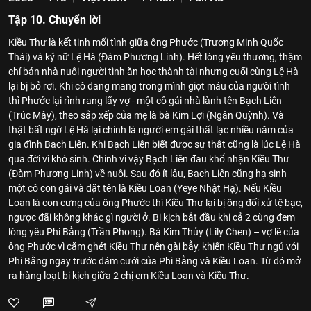
Tập 10. Chuyển lời
Kiều Thư là kết tinh mối tình giữa ông Phước (Trương Minh Quốc
Thái) và kỹ nữ Lệ Hà (Đàm Phương Linh). Hết lòng yêu thương, thậm
chí bán nhà nuôi người tình ăn học thành tài nhưng cuối cùng Lệ Hà
lại bị bỏ rơi. Khi cô đang mang trong mình giọt máu của người tình
thì Phước lại rình rang lấy vợ - một cô gái nhà lành tên Bạch Liên
(Trúc Mây), theo sắp xếp của mẹ là bà Kim Lợi (Ngân Quỳnh). Và
thật bất ngờ Lệ Hà lại chính là người em gái thất lạc nhiều năm của
gia đình Bạch Liên. Khi Bạch Liên biết được sự thật cũng là lúc Lệ Hà
qua đời vì khó sinh. Chính vì vậy Bạch Liên đau khổ nhận Kiều Thư
(Đàm Phương Linh) về nuôi. Sau đó ít lâu, Bạch Liên cũng hạ sinh
một cô con gái và đặt tên là Kiều Loan (Yeye Nhật Hạ). Nếu Kiều
Loan là con cưng của ông Phước thì Kiều Thư lại bị ông đối xử tệ bạc,
ngược đãi không khác gì người ở. Bi kịch bắt đầu khi cả 2 cùng đem
lòng yêu Phi Bằng (Trần Phong). Bà Kim Thủy (Lily Chen) – vợ lẽ của
ông Phước vì căm ghét Kiều Thư nên gài bẫy, khiến Kiều Thư ngủ với
Phi Bằng ngay trước đám cưới của Phi Bằng và Kiều Loan. Từ đó mở
ra hàng loạt bi kịch giữa 2 chị em Kiều Loan và Kiều Thư.