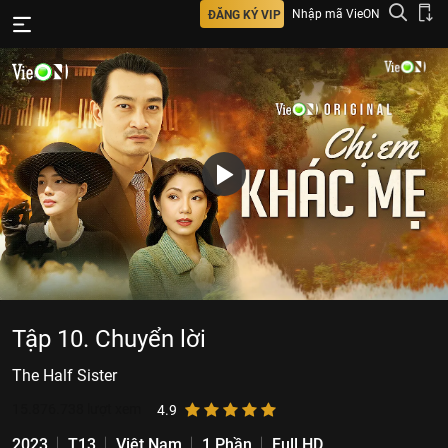
Nhập mã VieON
ĐĂNG KÝ VIP
Tập 10. Chuyển lời
The Half Sister
15.876.738
lượt xem
4.9
2023
T13
Việt Nam
1 Phần
Full HD