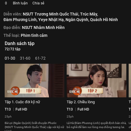
0
Bình luận
Chia sẻ
Diễn viên:
NSƯT Trương Minh Quốc Thái,
Trúc Mây,
Đàm Phương Linh,
Yeye Nhật Hạ,
Ngân Quỳnh,
Quách Hồ Ninh
Đạo diễn:
NSƯT Nhâm Minh Hiền
Thể loại:
Phim tình cảm
Danh sách tập
72/72 tập
01-30
31-60
61-72
Tập 1. Cuộc đời kỹ nữ
Tập 2. Chiều lòng
T
T13
Full HD
T13
Full HD
T
25ph
25ph
2
Bà Lợi (Ngân Quỳnh) biết chuyện Phước
Lệ Hà (Đàm Phương Linh) quyết định bán nhà,
L
(NSƯT Trương Minh Quốc Thái) cặp với kỹ nữ
bỏ nghề để làm vui lòng mẹ chồng tương lai.
c