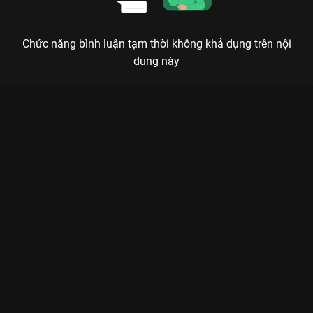
Chức năng bình luận tạm thời không khả dụng trên nội
dung này
Xem Tập 10. Chuyển lời Chị Em Khác Mẹ - 72 Tập của Việt Nam
có sự tham gia của . Thuộc thể loại: Phim bộ