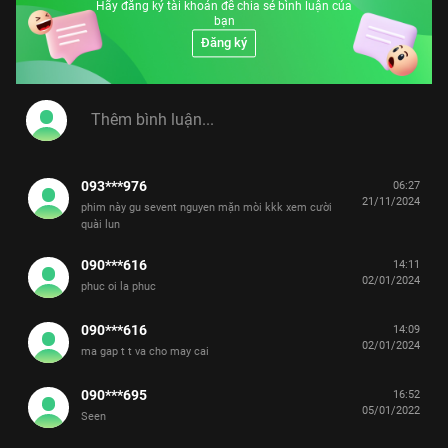
Hãy đăng ký tài khoản để chia sẻ bình luận của
bạn
Đăng ký
093***976
06:27
21/11/2024
phim này gu sevent nguyen mặn mòi kkk xem cười
quài lun
090***616
14:11
02/01/2024
phuc oi la phuc
090***616
14:09
02/01/2024
ma gap t t va cho may cai
090***695
16:52
05/01/2022
Seen