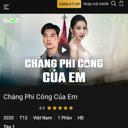
Nhập mã VieON
ĐĂNG KÝ VIP
Chàng Phi Công Của Em
408.987
lượt xem
4.9
2020
T13
Việt Nam
1 Phần
HD
Tập 1