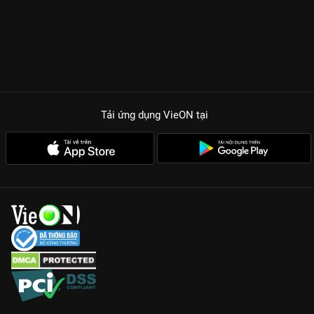
ca sĩ
Ưng Hoàng Phúc
, tạo nên những nút thắt kịch tính nhưng
không kém phần hài hước. Chemistry của cặp đôi chính tự
nhiên đến mức nhiều fan còn tích cực đẩy thuyền ngoài đời
thực vì quá ngọt ngào.
Mô-típ tình chị em cực hot:
Khai thác đúng tâm lý hội chị em
về hình mẫu nam chính trẻ tuổi, ấm áp và luôn bảo vệ người
Tải ứng dụng VieON
tại
yêu.
Sự lột xác của Steven Nguyễn:
Rũ bỏ vẻ gai góc để trở thành
một phi công chính hiệu, vừa lầy lội vừa chân thành.
Giải trí nhẹ nhàng:
Thời lượng 10 tập gọn gàng, phù hợp để
cày đêm cuối tuần với những tràng cười sảng khoái và thông
điệp gia đình ý nghĩa.
Chàng Phi Công Của Em
là một món quà tinh thần thú vị dành
cho những ai tin vào sức mạnh của tình yêu chân thành. Đừng
bỏ lỡ siêu phẩm web-series Việt Nam này với chất lượng Full
HD chỉ có trên
VieON
!