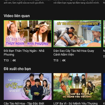
anh em, làm nghề sửa xe nuôi gia đình.
với đám bạn ngay tại đám tang của bố mình.
N
Video liên quan
Đôi Bạn Thân Thúy Ngân - Nhã
Dàn Sao Cây Táo Nở Hoa Quay
N
Phương
Cảnh Nằm Viện
T
T13
4K
T13
4K
Đề xuất cho bạn
Cây Táo Nở Hoa - Tập Đặc Biệt
LOF Ba Vì - Sứ Mệnh Yêu Thương
K