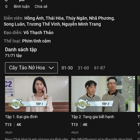
0
Bình luận
Chia sẻ
Diễn viên:
Hồng Ánh,
Thái Hòa,
Thúy Ngân,
Nhã Phương,
Song Luân,
Trương Thế Vinh,
Nguyễn Minh Trang
Đạo diễn:
Võ Thạch Thảo
Thể loại:
Phim tình cảm
Danh sách tập
71/71 tập
Cây Táo Nở Hoa
01-30
31-60
61-87
Tập 1. Đại gia đình
Tập 2. Tang gia bất hạnh
T
T13
4K
T13
4K
T
46ph
46ph
4
Ngọc (Thái Hòa) là anh cả trong gia đình năm
Báu (Nhã Phương) vô tư đùa giỡn chụp hình
C