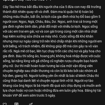
Cây Táo Nở Hoa bắt đầu khi người cha của 5 đứa con nay đã trưởng
thành đột nhiên quay về và chết. Đám ma kì quặc hé lộ toàn bộ
những mâu thuẫn, bất ổn, bi kịch của gia đình nhà họ Đỗ bao gồm 5
người con: Ngọc, Ngà, Châu, Báu, Dư. Ngọc, anh trai cả trong một
gia đình nghèo bình dân, phải đối mặt với nhiều bi kịch. Ngọc sống
với các em trai em gái, vợ và con gái trong cùng một căn nhà chật
hẹp kiêm xưởng sửa chữa xe máy nhỏ. Cuộc sống đã khó khăn
nhưng mọi sự ngày càng trở nên khó chấp nhận khi những người em
lười biếng, vô trách nhiệm, đã không giúp đỡ mà còn gây ra vô vàn
rắc rối. Ngà mê cờ bạc, liên tục chạy trốn các chủ nợ và gây hoạ cho
gia đình. Báu thì sống ảo, hoang phí, không hoà nhập được với cuộc
sống, lại nặng lòng với gã chồng cũ nghiện rượu chuyên bạo hành
phụ nữ. Dư thì mất hoàn toàn tương lai của một vận động viên
chuyên nghiệp sau chấn thương và còn bị lôi kéo bởi các nhóm xã
hội đen, giang hồ. Người tưởng yên ổn nhất là bác sĩ Minh Châu thì
cũng thân bại danh liệt vì chuyện ngoại tình vỡ lở. Người vợ tào
khang của ông Ngọc là bà Hạnh đã quá sức chịu đựng và muốn anh
lựa chọn hoặc vợ con hoặc những đứa em luôn gây hoạ. Đăng ký tài
khoản VIP để xem sớm trước 5 ngày.