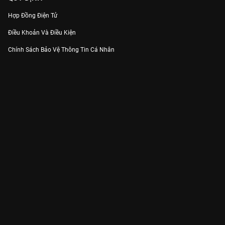
Hợp Đồng Điện Tử
Điều Khoản Và Điều Kiện
Chính Sách Bảo Vệ Thông Tin Cá Nhân
Chính Sách Bảo Vệ Người Tiêu Dùng Dễ Bị Tổn Thương
Thỏa Thuận Sử Dụng Dịch Vụ Mạng Xã Hội
THÔNG TIN
Thông Báo
Trung Tâm Hỗ Trợ
Liên Hệ
Góp Ý
Công ty Cổ phần VieON - Địa chỉ: Tầng 5, 222 Pasteur, Phường Xuân Hòa,
Thành phố Hồ Chí Minh