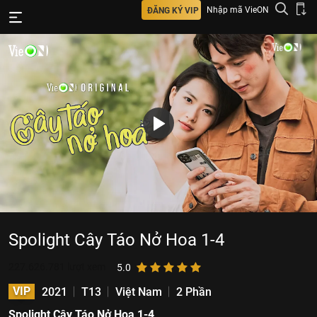
Nhập mã VieON
ĐĂNG KÝ VIP
Spolight Cây Táo Nở Hoa 1-4
227.626.781
lượt xem
5.0
VIP
2021
T13
Việt Nam
2 Phần
Spolight Cây Táo Nở Hoa 1-4