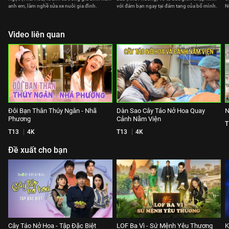
anh em, làm nghề sửa xe nuôi gia đình.
với đám bạn ngay tại đám tang của bố mình.
N
Video liên quan
Đôi Bạn Thân Thúy Ngân - Nhã
Dàn Sao Cây Táo Nở Hoa Quay
N
Phương
Cảnh Nằm Viện
T
T13
4K
T13
4K
Đề xuất cho bạn
Cây Táo Nở Hoa - Tập Đặc Biệt
LOF Ba Vì - Sứ Mệnh Yêu Thương
K