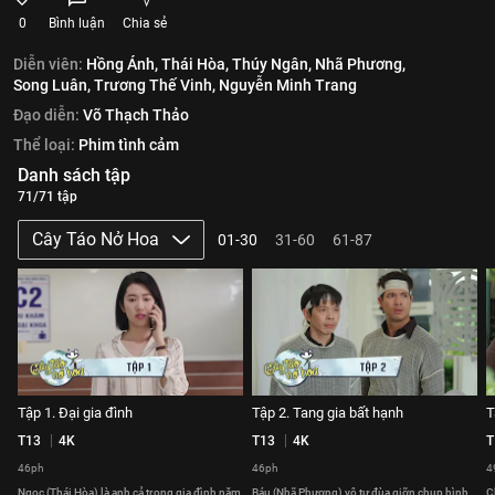
0
Bình luận
Chia sẻ
Diễn viên:
Hồng Ánh,
Thái Hòa,
Thúy Ngân,
Nhã Phương,
Song Luân,
Trương Thế Vinh,
Nguyễn Minh Trang
Đạo diễn:
Võ Thạch Thảo
Thể loại:
Phim tình cảm
Danh sách tập
71/71 tập
Cây Táo Nở Hoa
01-30
31-60
61-87
Tập 1. Đại gia đình
Tập 2. Tang gia bất hạnh
T
T13
4K
T13
4K
T
46ph
46ph
4
Ngọc (Thái Hòa) là anh cả trong gia đình năm
Báu (Nhã Phương) vô tư đùa giỡn chụp hình
C