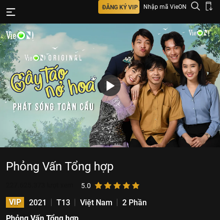
Nhập mã VieON
ĐĂNG KÝ VIP
Phỏng Vấn Tổng hợp
227.625.373
lượt xem
5.0
VIP
2021
T13
Việt Nam
2 Phần
Phỏng Vấn Tổng hợp