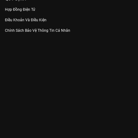
Hợp Đồng Điện Tử
Điều Khoản Và Điều Kiện
Chính Sách Bảo Vệ Thông Tin Cá Nhân
Chính Sách Bảo Vệ Người Tiêu Dùng Dễ Bị Tổn Thương
Thỏa Thuận Sử Dụng Dịch Vụ Mạng Xã Hội
THÔNG TIN
Thông Báo
Trung Tâm Hỗ Trợ
Liên Hệ
Góp Ý
Công ty Cổ phần VieON - Địa chỉ: Tầng 5, 222 Pasteur, Phường Xuân Hòa,
Thành phố Hồ Chí Minh