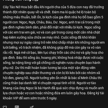
Cây Táo Nở Hoa bắt đầu khi người cha của 5 đứa con nay đã trưởng
thành đột nhiên quay về và chết. Đám ma kì quặc hé lộ toàn bộ
những mâu thuẫn, bất ổn, bi kịch của gia đình nhà họ Đỗ bao gồm 5
người con: Ngọc, Ngà, Châu, Báu, Dư. Ngọc, anh trai cả trong một
gia đình nghèo bình dân, phải đối mặt với nhiều bi kịch. Ngọc sống
với các em trai em gái, vợ và con gái trong cùng một căn nhà chật
hẹp kiêm xưởng sửa chữa xe máy nhỏ. Cuộc sống đã khó khăn
nhưng mọi sự ngày càng trở nên khó chấp nhận khi những người em
lười biếng, vô trách nhiệm, đã không giúp đỡ mà còn gây ra vô vàn
rắc rối. Ngà mê cờ bạc, liên tục chạy trốn các chủ nợ và gây hoạ cho
gia đình. Báu thì sống ảo, hoang phí, không hoà nhập được với cuộc
sống, lại nặng lòng với gã chồng cũ nghiện rượu chuyên bạo hành
phụ nữ. Dư thì mất hoàn toàn tương lai của một vận động viên
chuyên nghiệp sau chấn thương và còn bị lôi kéo bởi các nhóm xã
hội đen, giang hồ. Người tưởng yên ổn nhất là bác sĩ Minh Châu thì
cũng thân bại danh liệt vì chuyện ngoại tình vỡ lở. Người vợ tào
khang của ông Ngọc là bà Hạnh đã quá sức chịu đựng và muốn anh
lựa chọn hoặc vợ con hoặc những đứa em luôn gây hoạ. Đăng ký tài
khoản VIP để xem sớm trước 5 ngày.