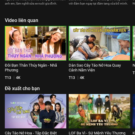
anh em, làm nghề sửa xe nuôi gia đình.
với đám bạn ngay tại đám tang của bố mình.
N
Video liên quan
Đôi Bạn Thân Thúy Ngân - Nhã
Dàn Sao Cây Táo Nở Hoa Quay
N
Phương
Cảnh Nằm Viện
T
T13
4K
T13
4K
Đề xuất cho bạn
Cây Táo Nở Hoa - Tập Đặc Biệt
LOF Ba Vì - Sứ Mệnh Yêu Thương
K