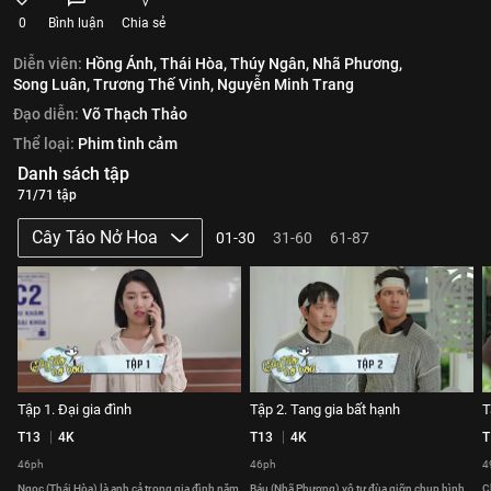
0
Bình luận
Chia sẻ
Diễn viên:
Hồng Ánh,
Thái Hòa,
Thúy Ngân,
Nhã Phương,
Song Luân,
Trương Thế Vinh,
Nguyễn Minh Trang
Đạo diễn:
Võ Thạch Thảo
Thể loại:
Phim tình cảm
Danh sách tập
71/71 tập
Cây Táo Nở Hoa
01-30
31-60
61-87
Tập 1. Đại gia đình
Tập 2. Tang gia bất hạnh
T
T13
4K
T13
4K
T
46ph
46ph
4
Ngọc (Thái Hòa) là anh cả trong gia đình năm
Báu (Nhã Phương) vô tư đùa giỡn chụp hình
C