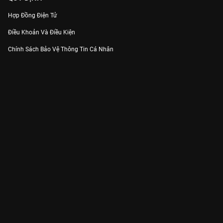
Hợp Đồng Điện Tử
Điều Khoản Và Điều Kiện
Chính Sách Bảo Vệ Thông Tin Cá Nhân
Chính Sách Bảo Vệ Người Tiêu Dùng Dễ Bị Tổn Thương
Thỏa Thuận Sử Dụng Dịch Vụ Mạng Xã Hội
THÔNG TIN
Thông Báo
Trung Tâm Hỗ Trợ
Liên Hệ
Góp Ý
Công ty Cổ phần VieON - Địa chỉ: Tầng 5, 222 Pasteur, Phường Xuân Hòa,
Thành phố Hồ Chí Minh