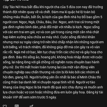
Cây Táo Nở Hoa bắt đầu khi người cha của 5 đứa con nay đã trưởng
thành đột nhiên quay về và chết. Đám ma kì quặc hé lộ toàn bộ
những mâu thuẫn, bất ổn, bi kịch của gia đình nhà họ Đỗ bao gồm 5
người con: Ngọc, Ngà, Châu, Báu, Dư. Ngọc, anh trai cả trong một
gia đình nghèo bình dân, phải đối mặt với nhiều bi kịch. Ngọc sống
với các em trai em gái, vợ và con gái trong cùng một căn nhà chật
hẹp kiêm xưởng sửa chữa xe máy nhỏ. Cuộc sống đã khó khăn
nhưng mọi sự ngày càng trở nên khó chấp nhận khi những người em
lười biếng, vô trách nhiệm, đã không giúp đỡ mà còn gây ra vô vàn
rắc rối. Ngà mê cờ bạc, liên tục chạy trốn các chủ nợ và gây hoạ cho
gia đình. Báu thì sống ảo, hoang phí, không hoà nhập được với cuộc
sống, lại nặng lòng với gã chồng cũ nghiện rượu chuyên bạo hành
phụ nữ. Dư thì mất hoàn toàn tương lai của một vận động viên
chuyên nghiệp sau chấn thương và còn bị lôi kéo bởi các nhóm xã
hội đen, giang hồ. Người tưởng yên ổn nhất là bác sĩ Minh Châu thì
cũng thân bại danh liệt vì chuyện ngoại tình vỡ lở. Người vợ tào
khang của ông Ngọc là bà Hạnh đã quá sức chịu đựng và muốn anh
lựa chọn hoặc vợ con hoặc những đứa em luôn gây hoạ. Đăng ký tài
khoản VIP để xem sớm trước 5 ngày.