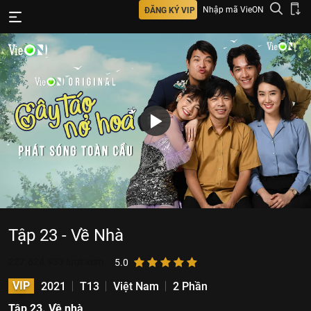
Nhập mã VieON
ĐĂNG KÝ VIP
Tập 23 - Về Nhà
227.624.933
lượt xem
5.0
VIP
2021
T13
Việt Nam
2 Phần
Tập 23. Về nhà