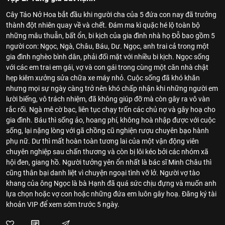
Cây Táo Nở Hoa bắt đầu khi người cha của 5 đứa con nay đã trưởng
thành đột nhiên quay về và chết. Đám ma kì quặc hé lộ toàn bộ
những mâu thuẫn, bất ổn, bi kịch của gia đình nhà họ Đỗ bao gồm 5
người con: Ngọc, Ngà, Châu, Báu, Dư. Ngọc, anh trai cả trong một
gia đình nghèo bình dân, phải đối mặt với nhiều bi kịch. Ngọc sống
với các em trai em gái, vợ và con gái trong cùng một căn nhà chật
hẹp kiêm xưởng sửa chữa xe máy nhỏ. Cuộc sống đã khó khăn
nhưng mọi sự ngày càng trở nên khó chấp nhận khi những người em
lười biếng, vô trách nhiệm, đã không giúp đỡ mà còn gây ra vô vàn
rắc rối. Ngà mê cờ bạc, liên tục chạy trốn các chủ nợ và gây hoạ cho
gia đình. Báu thì sống ảo, hoang phí, không hoà nhập được với cuộc
sống, lại nặng lòng với gã chồng cũ nghiện rượu chuyên bạo hành
phụ nữ. Dư thì mất hoàn toàn tương lai của một vận động viên
chuyên nghiệp sau chấn thương và còn bị lôi kéo bởi các nhóm xã
hội đen, giang hồ. Người tưởng yên ổn nhất là bác sĩ Minh Châu thì
cũng thân bại danh liệt vì chuyện ngoại tình vỡ lở. Người vợ tào
khang của ông Ngọc là bà Hạnh đã quá sức chịu đựng và muốn anh
lựa chọn hoặc vợ con hoặc những đứa em luôn gây hoạ. Đăng ký tài
khoản VIP để xem sớm trước 5 ngày.