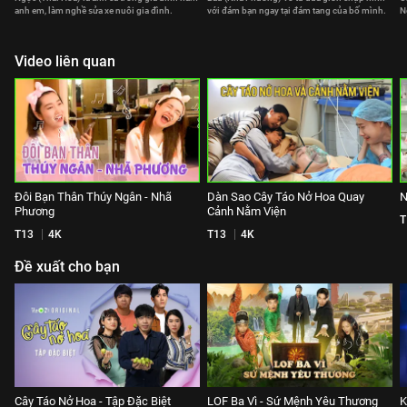
anh em, làm nghề sửa xe nuôi gia đình.
với đám bạn ngay tại đám tang của bố mình.
N
Video liên quan
Đôi Bạn Thân Thúy Ngân - Nhã
Dàn Sao Cây Táo Nở Hoa Quay
N
Phương
Cảnh Nằm Viện
T
T13
4K
T13
4K
Đề xuất cho bạn
Cây Táo Nở Hoa - Tập Đặc Biệt
LOF Ba Vì - Sứ Mệnh Yêu Thương
K