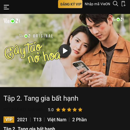
Nhập mã VieON
ĐĂNG KÝ VIP
Tập 2. Tang gia bất hạnh
227.614.421
lượt xem
5.0
VIP
2021
T13
Việt Nam
2 Phần
Tập 2. Tang gia bất hạnh