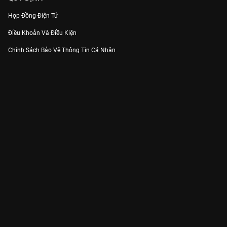
Hợp Đồng Điện Tử
Điều Khoản Và Điều Kiện
Chính Sách Bảo Vệ Thông Tin Cá Nhân
Chính Sách Bảo Vệ Người Tiêu Dùng Dễ Bị Tổn Thương
Thỏa Thuận Sử Dụng Dịch Vụ Mạng Xã Hội
THÔNG TIN
Thông Báo
Trung Tâm Hỗ Trợ
Liên Hệ
Góp Ý
Công ty Cổ phần VieON - Địa chỉ: Tầng 5, 222 Pasteur, Phường Xuân Hòa,
Thành phố Hồ Chí Minh