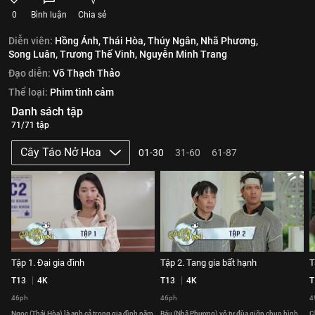
0
Bình luận
Chia sẻ
Diễn viên:
Hồng Ánh,
Thái Hòa,
Thúy Ngân,
Nhã Phương,
Song Luân,
Trương Thế Vinh,
Nguyễn Minh Trang
Đạo diễn:
Võ Thạch Thảo
Thể loại:
Phim tình cảm
Danh sách tập
71/71 tập
Cây Táo Nở Hoa
01-30
31-60
61-87
Tập 1. Đại gia đình
Tập 2. Tang gia bất hạnh
T
T13
4K
T13
4K
T
46ph
46ph
4
Ngọc (Thái Hòa) là anh cả trong gia đình năm
Báu (Nhã Phương) vô tư đùa giỡn chụp hình
C