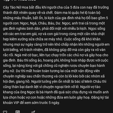
Cây Táo Nở Hoa bắt đầu khi người cha của 5 đứa con nay đã trưởng
thành đột nhiên quay về và chết. Đám ma kì quặc hé lộ toàn bộ
những mâu thuẫn, bất ổn, bi kịch của gia đình nhà họ Đỗ bao gồm 5
người con: Ngọc, Ngà, Châu, Báu, Dư. Ngọc, anh trai cả trong một
gia đình nghèo bình dân, phải đối mặt với nhiều bi kịch. Ngọc sống
với các em trai em gái, vợ và con gái trong cùng một căn nhà chật
hẹp kiêm xưởng sửa chữa xe máy nhỏ. Cuộc sống đã khó khăn
nhưng mọi sự ngày càng trở nên khó chấp nhận khi những người em
lười biếng, vô trách nhiệm, đã không giúp đỡ mà còn gây ra vô vàn
rắc rối. Ngà mê cờ bạc, liên tục chạy trốn các chủ nợ và gây hoạ cho
gia đình. Báu thì sống ảo, hoang phí, không hoà nhập được với cuộc
sống, lại nặng lòng với gã chồng cũ nghiện rượu chuyên bạo hành
phụ nữ. Dư thì mất hoàn toàn tương lai của một vận động viên
chuyên nghiệp sau chấn thương và còn bị lôi kéo bởi các nhóm xã
hội đen, giang hồ. Người tưởng yên ổn nhất là bác sĩ Minh Châu thì
cũng thân bại danh liệt vì chuyện ngoại tình vỡ lở. Người vợ tào
khang của ông Ngọc là bà Hạnh đã quá sức chịu đựng và muốn anh
lựa chọn hoặc vợ con hoặc những đứa em luôn gây hoạ. Đăng ký tài
khoản VIP để xem sớm trước 5 ngày.