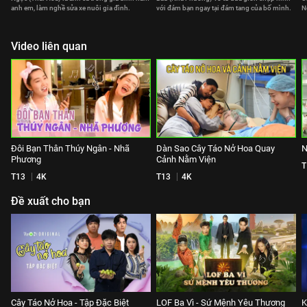
anh em, làm nghề sửa xe nuôi gia đình.
với đám bạn ngay tại đám tang của bố mình.
N
Video liên quan
Đôi Bạn Thân Thúy Ngân - Nhã
Dàn Sao Cây Táo Nở Hoa Quay
N
Phương
Cảnh Nằm Viện
T
T13
4K
T13
4K
Đề xuất cho bạn
Cây Táo Nở Hoa - Tập Đặc Biệt
LOF Ba Vì - Sứ Mệnh Yêu Thương
K