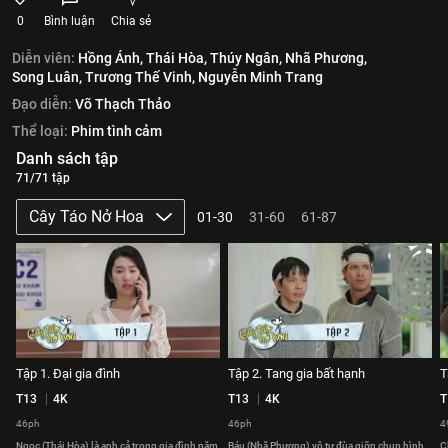
0
Bình luận
Chia sẻ
Diễn viên:
Hồng Ánh,
Thái Hòa,
Thúy Ngân,
Nhã Phương,
Song Luân,
Trương Thế Vinh,
Nguyễn Minh Trang
Đạo diễn:
Võ Thạch Thảo
Thể loại:
Phim tình cảm
Danh sách tập
71/71 tập
Cây Táo Nở Hoa
01-30
31-60
61-87
Tập 1. Đại gia đình
Tập 2. Tang gia bất hạnh
T
T13
4K
T13
4K
T
46ph
46ph
4
Ngọc (Thái Hòa) là anh cả trong gia đình năm
Báu (Nhã Phương) vô tư đùa giỡn chụp hình
C