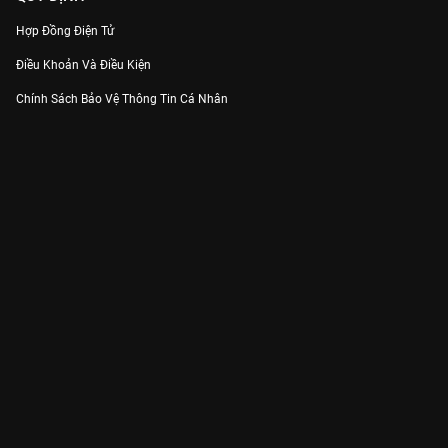
Hợp Đồng Điện Tử
Điều Khoản Và Điều Kiện
Chính Sách Bảo Vệ Thông Tin Cá Nhân
Chính Sách Bảo Vệ Người Tiêu Dùng Dễ Bị Tổn Thương
Thỏa Thuận Sử Dụng Dịch Vụ Mạng Xã Hội
THÔNG TIN
Thông Báo
Trung Tâm Hỗ Trợ
Liên Hệ
Góp Ý
Công ty Cổ phần VieON - Địa chỉ: Tầng 5, 222 Pasteur, Phường Xuân Hòa,
Thành phố Hồ Chí Minh