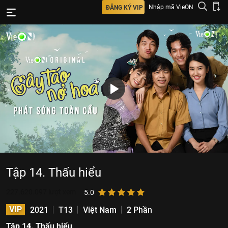
Nhập mã VieON
ĐĂNG KÝ VIP
Tập 14. Thấu hiểu
227.620.097
lượt xem
5.0
VIP
2021
T13
Việt Nam
2 Phần
Tập 14. Thấu hiểu