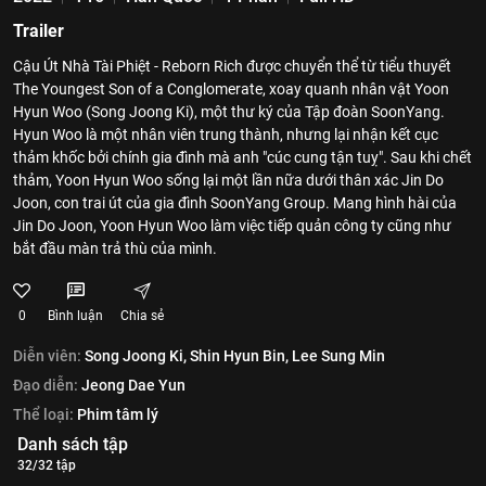
Trailer
Cậu Út Nhà Tài Phiệt - Reborn Rich được chuyển thể từ tiểu thuyết
The Youngest Son of a Conglomerate, xoay quanh nhân vật Yoon
Hyun Woo (Song Joong Ki), một thư ký của Tập đoàn SoonYang.
Hyun Woo là một nhân viên trung thành, nhưng lại nhận kết cục
thảm khốc bởi chính gia đình mà anh "cúc cung tận tuỵ". Sau khi chết
thảm, Yoon Hyun Woo sống lại một lần nữa dưới thân xác Jin Do
Joon, con trai út của gia đình SoonYang Group. Mang hình hài của
Jin Do Joon, Yoon Hyun Woo làm việc tiếp quản công ty cũng như
bắt đầu màn trả thù của mình.
0
Bình luận
Chia sẻ
Diễn viên:
Song Joong Ki,
Shin Hyun Bin,
Lee Sung Min
Đạo diễn:
Jeong Dae Yun
Thể loại:
Phim tâm lý
Danh sách tập
32/32 tập