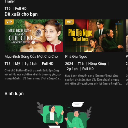
Trailer
T16
Full HD
Đề xuất cho bạn
VIP
VIP
Mục Đích Sống Của Một Chú Chó
Phá Địa Ngục
P
T13
Mỹ
1g 41ph
Full HD
2024
T16
Hồng Kông
2
2g 1ph
Full HD
Chú chó Bailey đã trải qua nhiều kiếp sống
với nhiều trải nghiệm về tình thương yêu, sự
Đạo Sanh chuyển sang làm nghề mai táng
G
trung thành... để tìm ra mục đích sống của
sau khi phá sản. Ban đầu làm phá địa ngục
v
một chú chó là gì.
chỉ kiếm sống, nhưng anh lại tìm ra ý nghĩa
p
sự sống từ cái chết.
h
Bình luận