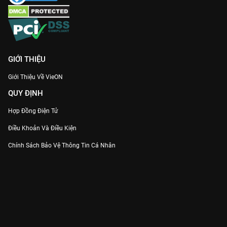
GIỚI THIỆU
Giới Thiệu Về VieON
QUY ĐỊNH
Hợp Đồng Điện Tử
Điều Khoản Và Điều Kiện
Chính Sách Bảo Vệ Thông Tin Cá Nhân
Chính Sách Bảo Vệ Người Tiêu Dùng Dễ Bị Tổn Thương
Thỏa Thuận Sử Dụng Dịch Vụ Mạng Xã Hội
THÔNG TIN
Thông Báo