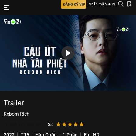
Nhập mã VieON
ĐĂNG KÝ VIP
Trailer
Reborn Rich
10.234.873
lượt xem
5.0
2022
T16
Hàn Quốc
1 Phần
Full HD