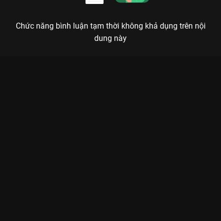
Chức năng bình luận tạm thời không khả dụng trên nội
dung này
Xem Trailer Cậu Út Nhà Tài Phiệt - 32 Tập của Hàn Quốc có sự
tham gia của Lee Sung Min, Song Joong Ki, Shin Hyun Bin.
Thuộc thể loại: Phim bộ