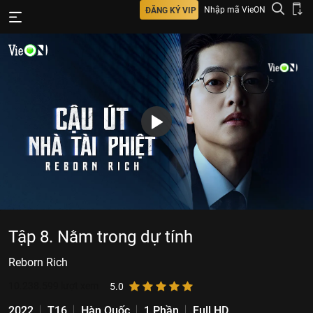
Nhập mã VieON
ĐĂNG KÝ VIP
Tập 8. Nằm trong dự tính
Reborn Rich
10.238.599
lượt xem
5.0
2022
T16
Hàn Quốc
1 Phần
Full HD