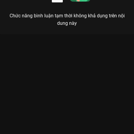
Chức năng bình luận tạm thời không khả dụng trên nội
dung này
Xem Tập 8. Nằm trong dự tính Cậu Út Nhà Tài Phiệt - 32 Tập
của Hàn Quốc có sự tham gia của . Thuộc thể loại: Phim bộ