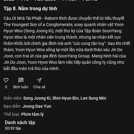
Tập 8. Nằm trong dự tính
Cậu Út Nhà Tài Phiệt - Reborn Rich được chuyển thể từ tiểu thuyết
The Youngest Son of a Conglomerate, xoay quanh nhân vật Yoon
Hyun Woo (Song Joong Ki), một thư ký của Tập đoàn SoonYang.
Hyun Woo là một nhân viên trung thành, nhưng lại nhận kết cục
thảm khốc bởi chính gia đình mà anh "cúc cung tận tuỵ". Sau khi chết
thảm, Yoon Hyun Woo sống lại một lần nữa dưới thân xác Jin Do
Joon, con trai út của gia đình SoonYang Group. Mang hình hài của
Jin Do Joon, Yoon Hyun Woo làm việc tiếp quản công ty cũng như
bắt đầu màn trả thù của mình.
0
Bình luận
Chia sẻ
Diễn viên:
Song Joong Ki,
Shin Hyun Bin,
Lee Sung Min
Đạo diễn:
Jeong Dae Yun
Thể loại:
Phim tâm lý
Danh sách tập
32/32 tập