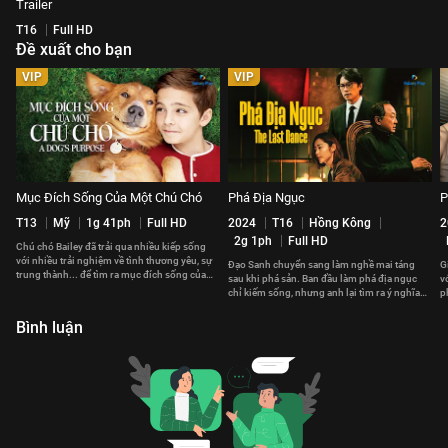
Trailer
T16
Full HD
Đề xuất cho bạn
VIP
VIP
Mục Đích Sống Của Một Chú Chó
Phá Địa Ngục
P
T13
Mỹ
1g 41ph
Full HD
2024
T16
Hồng Kông
2
2g 1ph
Full HD
Chú chó Bailey đã trải qua nhiều kiếp sống
với nhiều trải nghiệm về tình thương yêu, sự
Đạo Sanh chuyển sang làm nghề mai táng
G
trung thành... để tìm ra mục đích sống của
sau khi phá sản. Ban đầu làm phá địa ngục
v
một chú chó là gì.
chỉ kiếm sống, nhưng anh lại tìm ra ý nghĩa
p
sự sống từ cái chết.
h
Bình luận