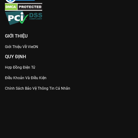
GIỚI THIỆU
Giới Thiệu Về VieON
QUY ĐỊNH
Hợp Đồng Điện Tử
Điều Khoản Và Điều Kiện
Chính Sách Bảo Vệ Thông Tin Cá Nhân
Chính Sách Bảo Vệ Người Tiêu Dùng Dễ Bị Tổn Thương
Thỏa Thuận Sử Dụng Dịch Vụ Mạng Xã Hội
THÔNG TIN
Thông Báo