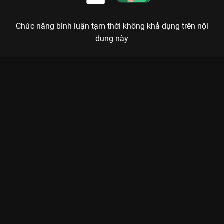
Chức năng bình luận tạm thời không khả dụng trên nội
dung này
Xem Tập 3. Nhân dạng mới Cậu Út Nhà Tài Phiệt - 32 Tập của
Hàn Quốc có sự tham gia của . Thuộc thể loại: Phim bộ