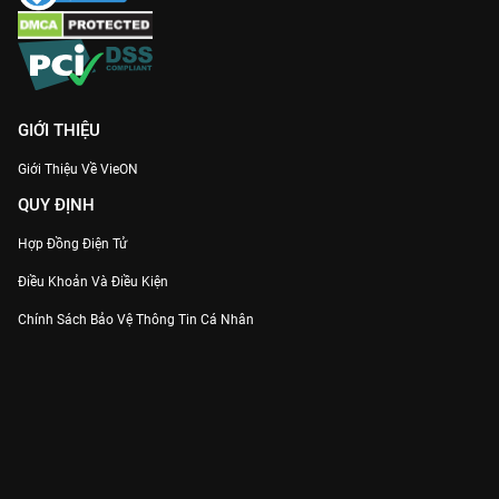
GIỚI THIỆU
Giới Thiệu Về VieON
QUY ĐỊNH
Hợp Đồng Điện Tử
Điều Khoản Và Điều Kiện
Chính Sách Bảo Vệ Thông Tin Cá Nhân
Chính Sách Bảo Vệ Người Tiêu Dùng Dễ Bị Tổn Thương
Thỏa Thuận Sử Dụng Dịch Vụ Mạng Xã Hội
THÔNG TIN
Thông Báo