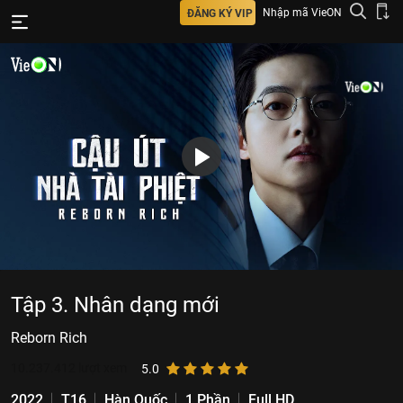
Nhập mã VieON
ĐĂNG KÝ VIP
Tập 3. Nhân dạng mới
Reborn Rich
10.237.412
lượt xem
5.0
2022
T16
Hàn Quốc
1 Phần
Full HD