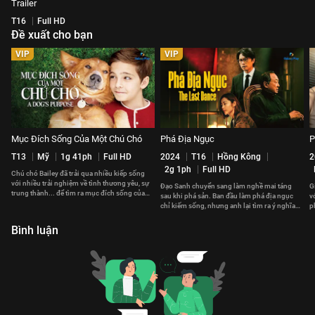
Trailer
T16
Full HD
Đề xuất cho bạn
VIP
VIP
Mục Đích Sống Của Một Chú Chó
Phá Địa Ngục
P
T13
Mỹ
1g 41ph
Full HD
2024
T16
Hồng Kông
2
2g 1ph
Full HD
Chú chó Bailey đã trải qua nhiều kiếp sống
với nhiều trải nghiệm về tình thương yêu, sự
Đạo Sanh chuyển sang làm nghề mai táng
G
trung thành... để tìm ra mục đích sống của
sau khi phá sản. Ban đầu làm phá địa ngục
v
một chú chó là gì.
chỉ kiếm sống, nhưng anh lại tìm ra ý nghĩa
p
sự sống từ cái chết.
h
Bình luận