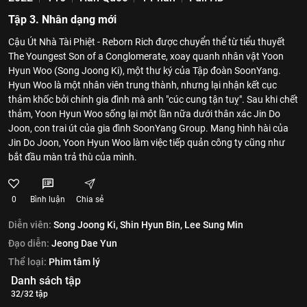
Tập 3. Nhân dạng mới
Cậu Út Nhà Tài Phiệt - Reborn Rich được chuyển thể từ tiểu thuyết
The Youngest Son of a Conglomerate, xoay quanh nhân vật Yoon
Hyun Woo (Song Joong Ki), một thư ký của Tập đoàn SoonYang.
Hyun Woo là một nhân viên trung thành, nhưng lại nhận kết cục
thảm khốc bởi chính gia đình mà anh "cúc cung tận tuỵ". Sau khi chết
thảm, Yoon Hyun Woo sống lại một lần nữa dưới thân xác Jin Do
Joon, con trai út của gia đình SoonYang Group. Mang hình hài của
Jin Do Joon, Yoon Hyun Woo làm việc tiếp quản công ty cũng như
bắt đầu màn trả thù của mình.
0
Bình luận
Chia sẻ
Diễn viên:
Song Joong Ki,
Shin Hyun Bin,
Lee Sung Min
Đạo diễn:
Jeong Dae Yun
Thể loại:
Phim tâm lý
Danh sách tập
32/32 tập