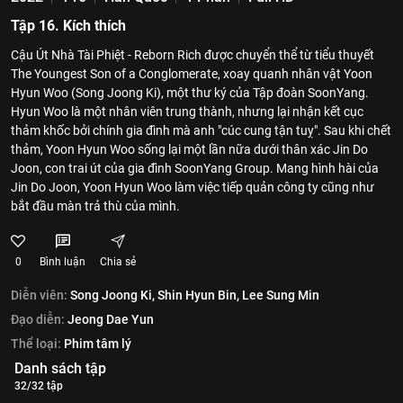
Tập 16. Kích thích
Cậu Út Nhà Tài Phiệt - Reborn Rich được chuyển thể từ tiểu thuyết
The Youngest Son of a Conglomerate, xoay quanh nhân vật Yoon
Hyun Woo (Song Joong Ki), một thư ký của Tập đoàn SoonYang.
Hyun Woo là một nhân viên trung thành, nhưng lại nhận kết cục
thảm khốc bởi chính gia đình mà anh "cúc cung tận tuỵ". Sau khi chết
thảm, Yoon Hyun Woo sống lại một lần nữa dưới thân xác Jin Do
Joon, con trai út của gia đình SoonYang Group. Mang hình hài của
Jin Do Joon, Yoon Hyun Woo làm việc tiếp quản công ty cũng như
bắt đầu màn trả thù của mình.
0
Bình luận
Chia sẻ
Diễn viên:
Song Joong Ki,
Shin Hyun Bin,
Lee Sung Min
Đạo diễn:
Jeong Dae Yun
Thể loại:
Phim tâm lý
Danh sách tập
32/32 tập