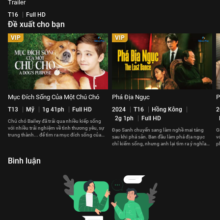
Trailer
T16
Full HD
Đề xuất cho bạn
VIP
VIP
Mục Đích Sống Của Một Chú Chó
Phá Địa Ngục
P
T13
Mỹ
1g 41ph
Full HD
2024
T16
Hồng Kông
2
2g 1ph
Full HD
Chú chó Bailey đã trải qua nhiều kiếp sống
với nhiều trải nghiệm về tình thương yêu, sự
Đạo Sanh chuyển sang làm nghề mai táng
G
trung thành... để tìm ra mục đích sống của
sau khi phá sản. Ban đầu làm phá địa ngục
v
một chú chó là gì.
chỉ kiếm sống, nhưng anh lại tìm ra ý nghĩa
p
sự sống từ cái chết.
h
Bình luận