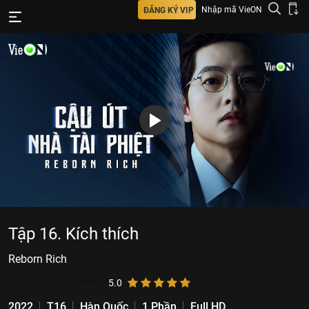
Nhập mã VieON
ĐĂNG KÝ VIP
Tập 16. Kích thích
Reborn Rich
10.232.256
lượt xem
5.0
2022
T16
Hàn Quốc
1 Phần
Full HD