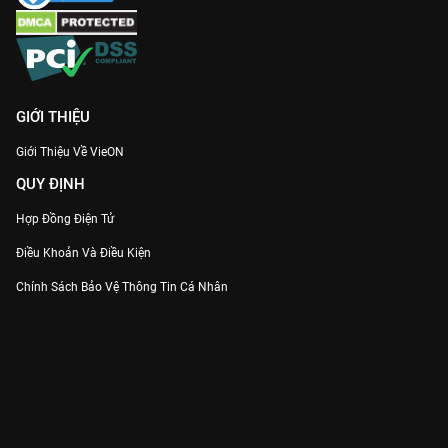
GIỚI THIỆU
Giới Thiệu Về VieON
QUY ĐỊNH
Hợp Đồng Điện Tử
Điều Khoản Và Điều Kiện
Chính Sách Bảo Vệ Thông Tin Cá Nhân
Chính Sách Bảo Vệ Người Tiêu Dùng Dễ Bị Tổn Thương
Thỏa Thuận Sử Dụng Dịch Vụ Mạng Xã Hội
THÔNG TIN
Thông Báo