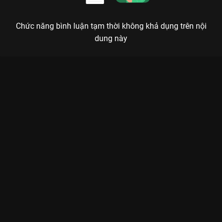
Chức năng bình luận tạm thời không khả dụng trên nội
dung này
Xem Tập 16. Kích thích Cậu Út Nhà Tài Phiệt - 32 Tập của Hàn
Quốc có sự tham gia của . Thuộc thể loại: Phim bộ