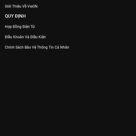
Giới Thiệu Về VieON
QUY ĐỊNH
Hợp Đồng Điện Tử
Điều Khoản Và Điều Kiện
Chính Sách Bảo Vệ Thông Tin Cá Nhân
Chính Sách Bảo Vệ Người Tiêu Dùng Dễ Bị Tổn Thương
Thỏa Thuận Sử Dụng Dịch Vụ Mạng Xã Hội
THÔNG TIN
Thông Báo
Trung Tâm Hỗ Trợ
Liên Hệ
Góp Ý