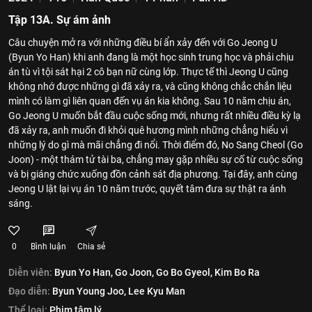
Tập 13A. Sự ám ảnh
Câu chuyện mở ra với những điều bí ẩn xảy đến với Go Jeong U
(Byun Yo Han) khi anh đang là một học sinh trung học và phải chịu
án tù vì tội sát hại 2 cô bạn nữ cùng lớp. Thực tế thì Jeong U cũng
không nhớ được những gì đã xảy ra, và cũng không chắc chắn liệu
mình có làm gì liên quan đến vụ án kia không. Sau 10 năm chịu án,
Go Jeong U muốn bắt đầu cuộc sống mới, nhưng rất nhiều điều kỳ lạ
đã xảy ra, anh muốn đi khỏi quê hương mình những chẳng hiểu vì
những lý do gì mà mãi chẳng đi nổi. Thời điểm đó, No Sang Cheol (Go
Joon) - một thám tử tài ba, chẳng may gặp nhiều sự cố từ cuộc sống
và bị giáng chức xuống đồn cảnh sát địa phương. Tại đây, anh cùng
Jeong U lật lại vụ án 10 năm trước, quyết tâm đưa sự thật ra ánh
sáng.
0
Bình luận
Chia sẻ
Diễn viên:
Byun Yo Han,
Go Joon,
Go Bo Gyeol,
Kim Bo Ra
Đạo diễn:
Byun Young Joo,
Lee Kyu Man
Thể loại:
Phim tâm lý