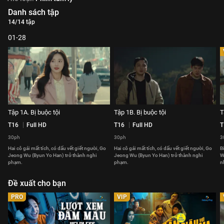
Danh sách tập
14/14 tập
01-28
Tập 1A. Bị buộc tội
Tập 1B. Bị buộc tội
T
T16
Full HD
T16
Full HD
T
30ph
30ph
3
Hai cô gái mất tích, có dấu vết giết người, Go
Hai cô gái mất tích, có dấu vết giết người, Go
B
Jeong Wu (Byun Yo Han) trở thành nghi
Jeong Wu (Byun Yo Han) trở thành nghi
W
phạm.
phạm.
n
Đề xuất cho bạn
PRO
VIP