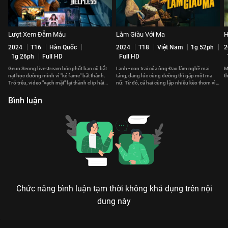
Lượt Xem Đẫm Máu
Làm Giàu Với Ma
H
2024
T16
Hàn Quốc
2024
T18
Việt Nam
1g 52ph
2
1g 26ph
Full HD
Full HD
Geun Seong livestream bóc phốt bạn cũ bắt
Lanh - con trai của ông Đạo làm nghề mai
M
nạt học đường mình vì "ké fame" bất thành.
táng, đang lúc cùng đường thì gặp một ma
t
Trớ trêu, video "vạch mặt" lại thành clip hài
nữ. Từ đó, cả hai cùng lập nhiều kèo thơm vì
nổi tiếng.
mục đích riêng tư.
Bình luận
Chức năng bình luận tạm thời không khả dụng trên nội
dung này
Xem Tập 13A. Sự ám ảnh Cái Chết Của Bạch Tuyết - 14 Tập