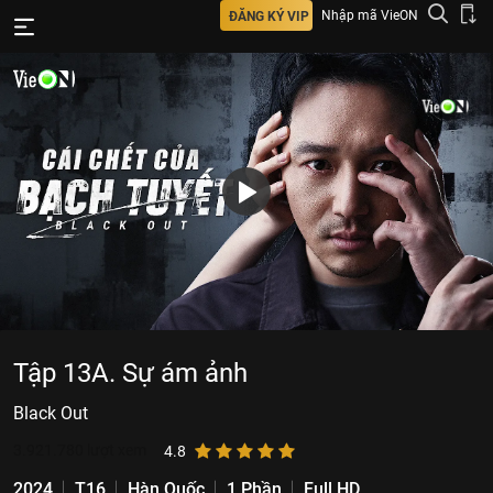
Nhập mã VieON
ĐĂNG KÝ VIP
Tập 13A. Sự ám ảnh
Black Out
3.921.780
lượt xem
4.8
2024
T16
Hàn Quốc
1 Phần
Full HD