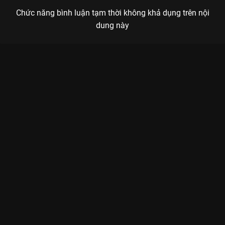
Chức năng bình luận tạm thời không khả dụng trên nội
dung này
Xem Tóc Tiên Ét Ô Ét Ca Sĩ Mặt Nạ - 17 Tập của Việt Nam có sự
tham gia của Trấn Thành, Ngô Kiến Huy, Tóc Tiên, Minh Hằng,
Wowy. Thuộc thể loại: TV show