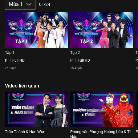
Mùa 1
01-24
Tập 1
Tập 2
T
P
Full HD
P
Full HD
P
2h 13ph
1h 42ph
1
Video liên quan
Trấn Thành & Hari Won
Phỏng vấn Phượng Hoàng Lửa & Tí
P
Nâu