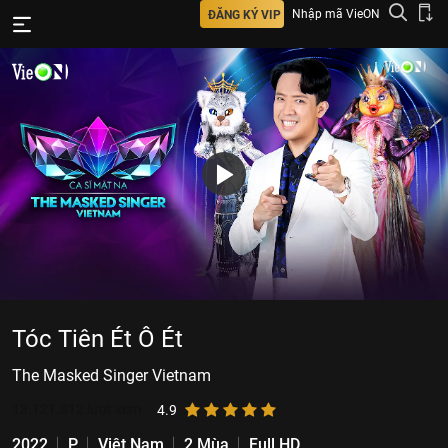
Nhập mã VieON
ĐĂNG KÝ VIP
Tóc Tiên Ét Ô Ét
The Masked Singer Vietnam
13.121.812
lượt xem
4.9
2022
P
Việt Nam
2 Mùa
Full HD