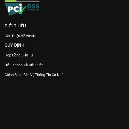
GIỚI THIỆU
Giới Thiệu Về VieON
QUY ĐỊNH
Hợp Đồng Điện Tử
Điều Khoản Và Điều Kiện
Chính Sách Bảo Vệ Thông Tin Cá Nhân
Chính Sách Bảo Vệ Người Tiêu Dùng Dễ Bị Tổn Thương
Thỏa Thuận Sử Dụng Dịch Vụ Mạng Xã Hội
THÔNG TIN
Thông Báo
Trung Tâm Hỗ Trợ