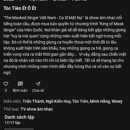
Tóc Tiên Ét Ô Ét
"The Masked Singer Việt Nam - Ca Sĩ Mặt Nạ" là show âm nhạc nổi
tiếng toàn cầu, được mua bản quyền từ chương trình "King of Mask
Singer" của Hàn Quốc. Nơi khán giả sẽ dễ dàng bắt gặp những giọng
hát "tuy lạ mà quen" cùng những màn xuất hiện bất ngờ trong mỗi
tập. Đó có thể là những giọng ca huyền thoại một thời đã từ lâu
không xuất hiện trên sân khấu, hay những giọng ca trẻ, giọng ca
triển vọng vừa ra mắt thời gian gần đây... Vì vậy, đằng sau chiếc mặt
nạ đó là nhân vật nào thì chỉ có biên tập biết. Tất cả sẽ mang lại cho
chương trình những màn trình diễn đầy hứng thú và vô vàn sự bất
ngờ.
0
Bình luận
Chia sẻ
Diễn viên:
Trấn Thành,
Ngô Kiến Huy,
Tóc Tiên,
Minh Hằng,
Wowy
Thể loại:
TV show âm nhạc
Danh sách tập
17/17 tập