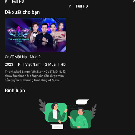
P
Full HD
P
P
Full HD
Đề xuất cho bạn
Ca Sĩ Mặt Nạ - Mùa 2
2023
P
Việt Nam
2 Mùa
HD
The Masked Singer Việt Nam - Ca Sĩ Mặt Nạ là
show âm nhạc nổi tiếng toàn cầu, được mua
bản quyền từ chương trình King of Mask
Singer của Hàn Quốc.
Bình luận