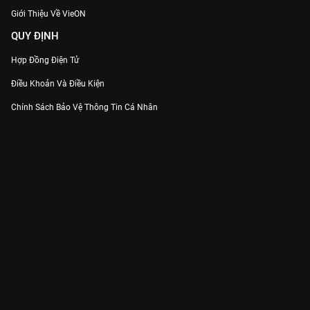
Giới Thiệu Về VieON
QUY ĐỊNH
Hợp Đồng Điện Tử
Điều Khoản Và Điều Kiện
Chính Sách Bảo Vệ Thông Tin Cá Nhân
Chính Sách Bảo Vệ Người Tiêu Dùng Dễ Bị Tổn Thương
Thỏa Thuận Sử Dụng Dịch Vụ Mạng Xã Hội
THÔNG TIN
Thông Báo
Trung Tâm Hỗ Trợ
Liên Hệ
Góp Ý