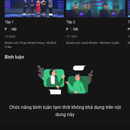
Tập 1
Tập 2
T
P
HD
P
HD
P
1h 20ph
1h 19ph
1
Khách mời: Phạm Khánh Hưng - Hồ Bích
Khách mời: Quốc Khánh - Hứa Kim Tuyền
K
Trâm
Bình luận
Chức năng bình luận tạm thời không khả dụng trên nội
dung này
Xem Tập 7 Ca Sĩ Bí Ẩn - Mùa 6 - 38 Tập của Việt Nam có sự