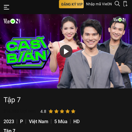
Nhập mã VieON
ĐĂNG KÝ VIP
Tập 7
216.383
lượt xem
4.8
2023
P
Việt Nam
5 Mùa
HD
Tập 7