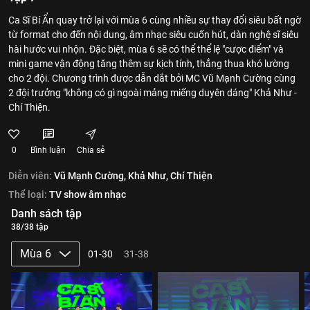
Ca Sĩ Bí Ẩn quay trở lại với mùa 6 cùng nhiều sự thay đổi siêu bất ngờ
từ format cho đến nội dung, âm nhạc siêu cuốn hút, dàn nghệ sĩ siêu
hài hước vui nhộn. Đặc biệt, mùa 6 sẽ có thể thể lệ "cược điểm" và
mini game vận động tăng thêm sự kịch tính, thắng thua khó lường
cho 2 đội. Chương trình được dẫn dắt bởi MC Vũ Mạnh Cường cùng
2 đội trưởng "không có gì ngoài mảng miếng duyên dáng" Khả Như -
Chí Thiện.
0
Bình luận
Chia sẻ
Diễn viên:
Vũ Mạnh Cường,
Khả Như,
Chí Thiện
Thể loại:
TV show âm nhạc
Danh sách tập
38/38 tập
Mùa 6
01-30
31-38