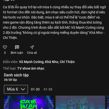
Ca Sĩ Bí Ẩn quay trở lại với mùa 6 cùng nhiều sự thay đổi siêu bất ngờ
từ format cho đến nội dung, âm nhạc siêu cuốn hút, dàn nghệ sĩ siêu
hài hước vui nhộn. Đặc biệt, mùa 6 sẽ có thể thể lệ "cược điểm" và
mini game vận động tăng thêm sự kịch tính, thắng thua khó lường
cho 2 đội. Chương trình được dẫn dắt bởi MC Vũ Mạnh Cường cùng
2 đội trưởng "không có gì ngoài mảng miếng duyên dáng" Khả Như -
Chí Thiện.
0
Bình luận
Chia sẻ
Diễn viên:
Vũ Mạnh Cường,
Khả Như,
Chí Thiện
Thể loại:
TV show âm nhạc
Danh sách tập
38/38 tập
Mùa 6
01-30
31-38