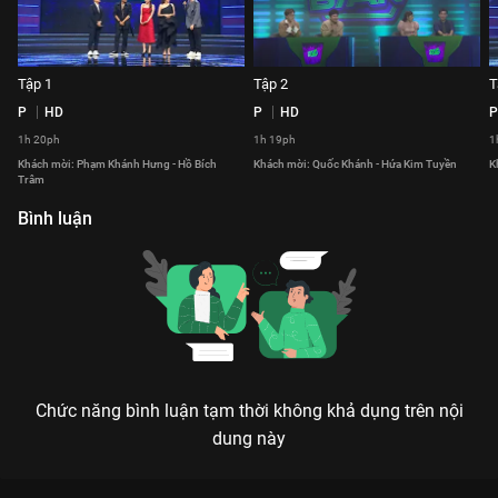
Tập 1
Tập 2
T
P
HD
P
HD
P
1h 20ph
1h 19ph
1
Khách mời: Phạm Khánh Hưng - Hồ Bích
Khách mời: Quốc Khánh - Hứa Kim Tuyền
K
Trâm
Bình luận
Chức năng bình luận tạm thời không khả dụng trên nội
dung này
Xem Tập 30 Ca Sĩ Bí Ẩn - Mùa 6 - 38 Tập của Việt Nam có sự