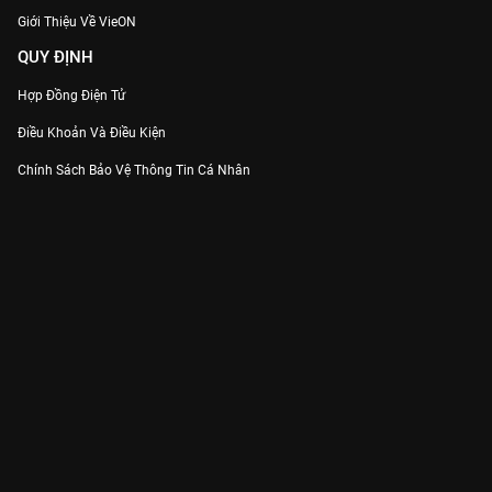
Giới Thiệu Về VieON
QUY ĐỊNH
Hợp Đồng Điện Tử
Điều Khoản Và Điều Kiện
Chính Sách Bảo Vệ Thông Tin Cá Nhân
Chính Sách Bảo Vệ Người Tiêu Dùng Dễ Bị Tổn Thương
Thỏa Thuận Sử Dụng Dịch Vụ Mạng Xã Hội
THÔNG TIN
Thông Báo
Trung Tâm Hỗ Trợ
Liên Hệ
Góp Ý