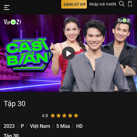
Nhập mã VieON
ĐĂNG KÝ VIP
Tập 30
216.542
lượt xem
4.8
2023
P
Việt Nam
5 Mùa
HD
Tập 30