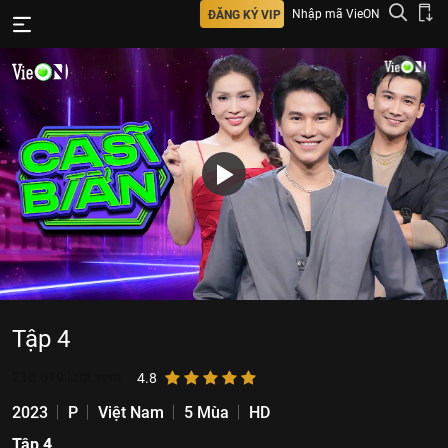
Nhập mã VieON
ĐĂNG KÝ VIP
Tập 4
216.519
lượt xem
4.8
2023
P
Việt Nam
5 Mùa
HD
Tập 4