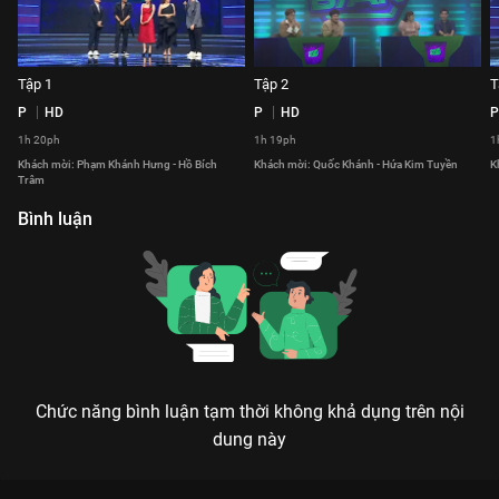
Tập 1
Tập 2
T
P
HD
P
HD
P
1h 20ph
1h 19ph
1
Khách mời: Phạm Khánh Hưng - Hồ Bích
Khách mời: Quốc Khánh - Hứa Kim Tuyền
K
Trâm
Bình luận
Chức năng bình luận tạm thời không khả dụng trên nội
dung này
Xem Tập 4 Ca Sĩ Bí Ẩn - Mùa 6 - 38 Tập của Việt Nam có sự