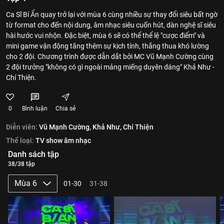
Ca Sĩ Bí Ẩn quay trở lại với mùa 6 cùng nhiều sự thay đổi siêu bất ngờ
từ format cho đến nội dung, âm nhạc siêu cuốn hút, dàn nghệ sĩ siêu
hài hước vui nhộn. Đặc biệt, mùa 6 sẽ có thể thể lệ "cược điểm" và
mini game vận động tăng thêm sự kịch tính, thắng thua khó lường
cho 2 đội. Chương trình được dẫn dắt bởi MC Vũ Mạnh Cường cùng
2 đội trưởng "không có gì ngoài mảng miếng duyên dáng" Khả Như -
Chí Thiện.
0
Bình luận
Chia sẻ
Diễn viên:
Vũ Mạnh Cường,
Khả Như,
Chí Thiện
Thể loại:
TV show âm nhạc
Danh sách tập
38/38 tập
Mùa 6
01-30
31-38