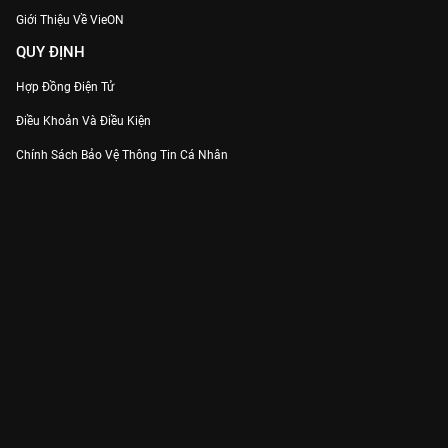
Giới Thiệu Về VieON
QUY ĐỊNH
Hợp Đồng Điện Tử
Điều Khoản Và Điều Kiện
Chính Sách Bảo Vệ Thông Tin Cá Nhân
Chính Sách Bảo Vệ Người Tiêu Dùng Dễ Bị Tổn Thương
Thỏa Thuận Sử Dụng Dịch Vụ Mạng Xã Hội
THÔNG TIN
Thông Báo
Trung Tâm Hỗ Trợ
Liên Hệ
Góp Ý