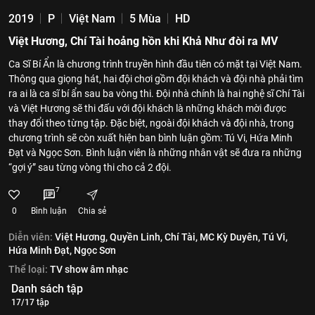
2019
P
Việt Nam
5 Mùa
HD
Việt Hương, Chí Tài hoảng hồn khi Khả Như đòi ra MV
Ca Sĩ Bí Ẩn là chương trình truyền hình đầu tiên có mặt tại Việt Nam.
Thông qua giọng hát, hai đội chơi gồm đội khách và đội nhà phải tìm
ra ai là ca sĩ bí ẩn sau ba vòng thi. Đội nhà chính là hai nghệ sĩ Chí Tài
và Việt Hương sẽ thi đấu với đội khách là những khách mời được
thay đổi theo từng tập. Đặc biệt, ngoài đội khách và đội nhà, trong
chương trình sẽ còn xuất hiện ban bình luận gồm: Tú Vi, Hứa Minh
Đạt và Ngọc Sơn. Bình luận viên là những nhân vật sẽ đưa ra những
“gợi ý” sau từng vòng thi cho cả 2 đội.
7
0
Bình luận
Chia sẻ
Diễn viên:
Việt Hương,
Quyền Linh,
Chí Tài,
MC Kỳ Duyên,
Tú Vi,
Hứa Minh Đạt,
Ngọc Sơn
Thể loại:
TV show âm nhạc
Danh sách tập
17/17 tập