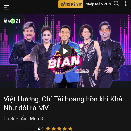
Nhập mã VieON
ĐĂNG KÝ VIP
Việt Hương, Chí Tài hoảng hồn khi Khả
Như đòi ra MV
Ca Sĩ Bí Ẩn - Mùa 3
97.470
lượt xem
4.9