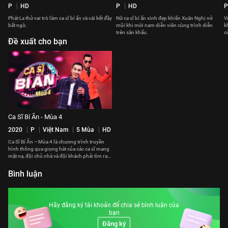
P
HD
P
HD
P
Phát La thử vai trò làm ca sĩ bí ẩn và cái kết đầy
Nữ ca sĩ bí ẩn xinh đẹp khiến Xuân Nghị nở
V
bất ngờ.
mũi khi mời nam diễn viên cùng trình diễn
k
trên sân khấu.
c
Đề xuất cho bạn
Ca Sĩ Bí Ẩn - Mùa 4
2020
P
Việt Nam
5 Mùa
HD
Ca Sĩ Bí Ẩn – Mùa 4 là chương trình truyền
hình thông qua giọng hát của các ca sĩ mang
mặt nạ, đội chủ nhà và đội khách phải tìm ra
ai là ca sĩ trong 5 nhân tố bí ẩn.
Bình luận
Hãy đăng ký tài khoản để chia sẻ bình luận của
bạn
Đăng ký