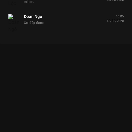
mln m.
Đoàn Ngô
16:05
16/06/2020
Coi đép được
Xem Việt Hương, Chí Tài hoảng hồn khi Khả Như đòi ra MV Ca
Sĩ Bí Ẩn - Mùa 3 - 17 Tập của Việt Nam có sự tham gia của Tú
Vi, MC Kỳ Duyên, Việt Hương, Quyền Linh, Chí Tài. Thuộc thể
loại: TV show