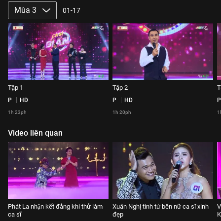
Mùa 3
01-17
Tập 1
Tập 2
T
P
HD
P
HD
P
1h 23ph
1h 20ph
1
Video liên quan
Phát La nhận kết đắng khi thử làm
Xuân Nghị tình tứ bên nữ ca sĩ xinh
V
ca sĩ
đẹp
K