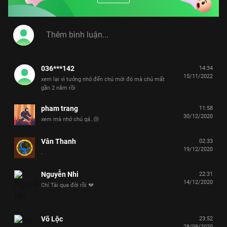
036***142
14:34
15/11/2022
xem lại vì tưởng nhớ đến chú mới đó mà chú mất
gần 2 năm rồi
pham trang
11:58
30/12/2020
xem mà nhớ chú qá..😢
Vân Thanh
02:33
19/12/2020
.
Nguyễn Nhi
22:31
14/12/2020
Chí Tài qua đời rồi 💔
Võ Lộc
23:52
28/09/2020