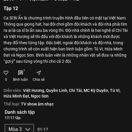
Tập 12
Ca Sĩ Bí Ẩn là chương trình truyền hình đầu tiên có mặt tại Việt Nam.
Thông qua giọng hát, hai đội chơi gồm đội khách và đội nhà phải tìm
ra ai là ca sĩ bí ẩn sau ba vòng thi. Đội nhà chính là hai nghệ sĩ Chí Tài
và Việt Hương sẽ thi đấu với đội khách là những khách mời được
thay đổi theo từng tập. Đặc biệt, ngoài đội khách và đội nhà, trong
chương trình sẽ còn xuất hiện ban bình luận gồm: Tú Vi, Hứa Minh
Đạt và Ngọc Sơn. Bình luận viên là những nhân vật sẽ đưa ra những
“gợi ý” sau từng vòng thi cho cả 2 đội.
7
0
Bình luận
Chia sẻ
Diễn viên:
Việt Hương,
Quyền Linh,
Chí Tài,
MC Kỳ Duyên,
Tú Vi,
Hứa Minh Đạt,
Ngọc Sơn
Thể loại:
TV show âm nhạc
Danh sách tập
17/17 tập
Mùa 3
01-17