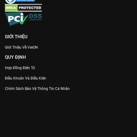
GIỚI THIỆU
Giới Thiệu Về VieON
QUY ĐỊNH
Hợp Đồng Điện Tử
Điều Khoản Và Điều Kiện
Chính Sách Bảo Vệ Thông Tin Cá Nhân
Chính Sách Bảo Vệ Người Tiêu Dùng Dễ Bị Tổn Thương
Thỏa Thuận Sử Dụng Dịch Vụ Mạng Xã Hội
THÔNG TIN
Thông Báo