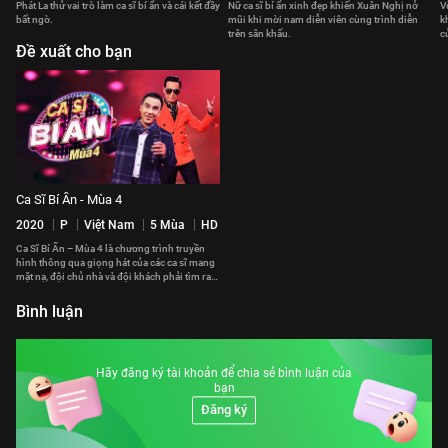
Phát La thử vai trò làm ca sĩ bí ẩn và cái kết đầy
Nữ ca sĩ bí ẩn xinh đẹp khiến Xuân Nghị nở
V
bất ngờ.
mũi khi mời nam diễn viên cùng trình diễn
k
trên sân khấu.
c
Đề xuất cho bạn
Ca Sĩ Bí Ẩn - Mùa 4
2020
P
Việt Nam
5 Mùa
HD
Ca Sĩ Bí Ẩn – Mùa 4 là chương trình truyền
hình thông qua giọng hát của các ca sĩ mang
mặt nạ, đội chủ nhà và đội khách phải tìm ra
ai là ca sĩ trong 5 nhân tố bí ẩn.
Bình luận
Hãy đăng ký tài khoản để chia sẻ bình luận của
bạn
Đăng ký