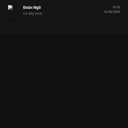
Đoàn Ngô
16:05
16/06/2020
Coi đép được
Xem Tập 12 Ca Sĩ Bí Ẩn - Mùa 3 - 17 Tập của Việt Nam có sự
tham gia của . Thuộc thể loại: TV show