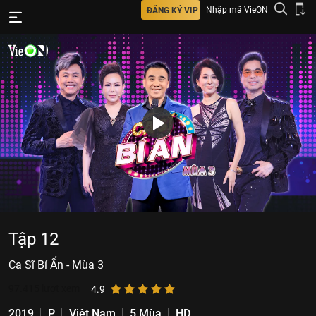
Nhập mã VieON
ĐĂNG KÝ VIP
Tập 12
Ca Sĩ Bí Ẩn - Mùa 3
97.415
lượt xem
4.9
2019
P
Việt Nam
5 Mùa
HD