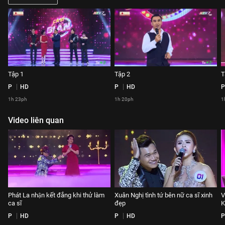
Tập 1
Tập 2
T
P
HD
P
HD
P
1h 23ph
1h 20ph
1
Video liên quan
Phát La nhận kết đắng khi thử làm
Xuân Nghị tình tứ bên nữ ca sĩ xinh
V
ca sĩ
đẹp
K
P
HD
P
HD
P