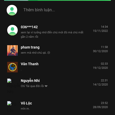
036***142
14:34
15/11/2022
xem lại vì tưởng nhớ đến chú mới đó mà chú mất
gần 2 năm rồi
pham trang
11:58
30/12/2020
xem mà nhớ chú qá..😢
Vân Thanh
02:33
19/12/2020
.
Nguyễn Nhi
22:31
14/12/2020
Chí Tài qua đời rồi 💔
Võ Lộc
23:52
28/09/2020
mln m.