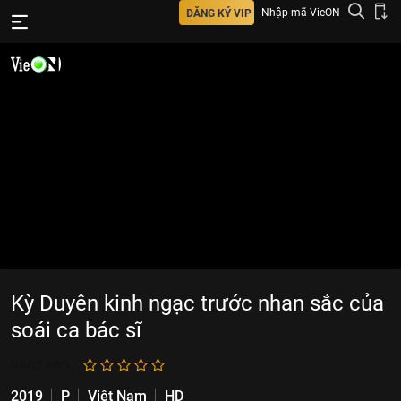
Nhập mã VieON
ĐĂNG KÝ VIP
Kỳ Duyên kinh ngạc trước nhan sắc của
soái ca bác sĩ
0
lượt xem
2019
P
Việt Nam
HD