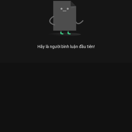
Hãy là người bình luận đầu tiên!
Xem Kỳ Duyên kinh ngạc trước nhan sắc của soái ca bác sĩ của
Việt Nam có sự tham gia của MC Kỳ Duyên, Việt Hương, Quyền
Linh, Chí Tài, Ngọc Sơn. Thuộc thể loại: TV show