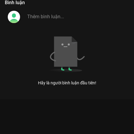
Bình luận
Hãy là người bình luận đầu tiên!
Xem Tập 26 Biệt Đội Xe VROOMIZ - Phần 3 - 26 Tập của Hàn
Quốc có sự tham gia của . Thuộc thể loại: Phim bộ