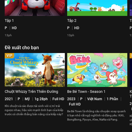
Tập 1
Tập 2
T
P
HD
P
HD
P
13ph
13ph
1
Đề xuất cho bạn
VIP
Chuột Whizzy Trên Thiên Đường
Be Bé Town - Season 1
K
T
2021
P
Mỹ
1g 28ph
Full HD
2023
P
Việt Nam
1 Phần
2
Full HD
Khi chuột và cáo được tái sinh với vị trí trái
ngược nhau, liệu sức mạnh tình bạn của kiếp
Be Bé Town là những câu chuyện xoay quanh
trước có chiến thắng bản năng của kiếp này?
6 bạn nhỏ rất ngộ nghĩnh và đáng yêu: KiKi,
K
BongBong, Ppuyo, Alex, NaNa và Pang.
c
K
p