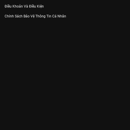
Điều Khoản Và Điều Kiện
Chính Sách Bảo Vệ Thông Tin Cá Nhân
Chính Sách Bảo Vệ Người Tiêu Dùng Dễ Bị Tổn Thương
Thỏa Thuận Sử Dụng Dịch Vụ Mạng Xã Hội
THÔNG TIN
Thông Báo
Trung Tâm Hỗ Trợ
Liên Hệ
Góp Ý
Công ty Cổ phần VieON - Địa chỉ: Tầng 5, 222 Pasteur, Phường Xuân Hòa,
Thành phố Hồ Chí Minh
Email:
support@vieon.vn
| Hotline:
1800.599.920
(miễn phí)
Giấy phép Cung cấp Dịch vụ Phát thanh, Truyền hình trả tiền số 247/GP-