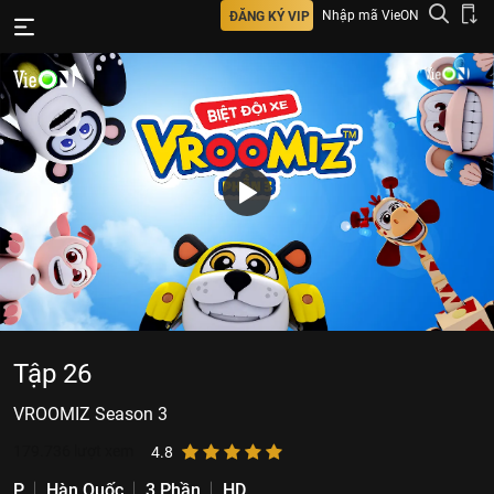
Nhập mã VieON
ĐĂNG KÝ VIP
Tập 26
VROOMIZ Season 3
179.736
lượt xem
4.8
P
Hàn Quốc
3 Phần
HD