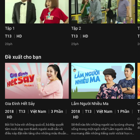
Tập 1
Tập 2
T
T13
HD
T13
HD
T
20ph
25ph
2
Đề xuất cho bạn
Gia Đình Hết Sảy
Lắm Người Nhiều Ma
C
2018
T13
Việt Nam
3 Phần
2018
T13
Việt Nam
1 Phần
T
HD
HD
C
k
Bởi lời hứa với chồng quá cố, bà Bảy quyết
Sẽ thế nào khi những người xa lạ cùng chung
đ
tâm nuôi dạy con thành người xuất sắc và
sống trong một ngôi nhà? Lắm người nhiều
t
điều này đặt nền tảng cho những mâu thuẫn
ma mang đến những tiếng cười và bài học về
xảy ra trong gia đình bà.
cách sống và đối nhân xử thế.