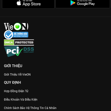
Dàn diễn viên đa thế hệ:
Sự kết hợp giữa sức trẻ của Mạc Văn
Khoa và bản lĩnh của NSND Việt Anh tạo nên sức hút khó
cưỡng cho mọi lứa tuổi.
Thông điệp nhân văn:
Đằng sau mỗi tràng cười là một bài học
quý giá về cách đối nhân xử thế và tình làng nghĩa xóm.
Cùng gia đình quây quần và cày ngay
Biệt Đội Tất Tần Tật
Full
HD cực mượt trên
VieON
ngay nhé!
GIỚI THIỆU
Giới Thiệu Về VieON
QUY ĐỊNH
Hợp Đồng Điện Tử
Điều Khoản Và Điều Kiện
Chính Sách Bảo Vệ Thông Tin Cá Nhân