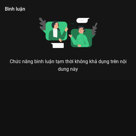
Bình luận
Chức năng bình luận tạm thời không khả dụng trên nội
dung này
BIỆT ĐỘI TẤT TẦN TẬT: KHI THÁNH LẦY MẠC VĂN KHOA ĐẠI
CHIẾN CÙNG CÁC BẬC TIỀN BỐI
Chuyện khó có Biệt Đội lo! Một hành trình tìm kiếm công lý theo cách không giống ai,
đậm chất hài hước và nhân văn.
Bạn đang cần một liều thuốc tinh thần sau những giờ làm việc
căng thẳng? Đừng bỏ lỡ
Biệt Đội Tất Tần Tật
– bộ phim sitcom
Việt Nam cực hot đang làm mưa làm gió trên
VieON
. Với sự
tham gia của dàn cast đỉnh của chóp từ gạo cội như
NSND Việt