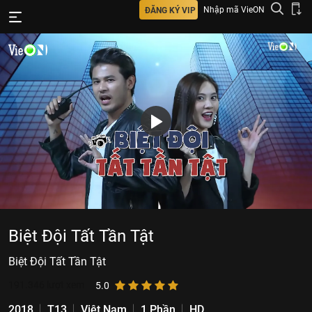
Nhập mã VieON
ĐĂNG KÝ VIP
Biệt Đội Tất Tần Tật
Biệt Đội Tất Tần Tật
191.346
lượt xem
5.0
2018
T13
Việt Nam
1 Phần
HD