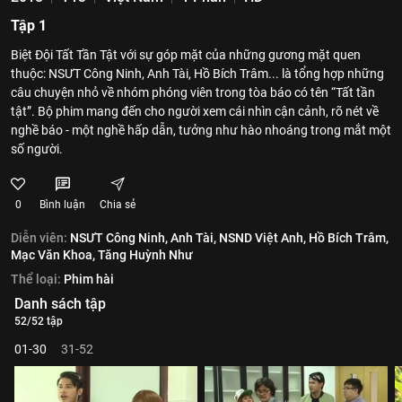
Tập 1
Biệt Đội Tất Tần Tật với sự góp mặt của những gương mặt quen
thuộc: NSƯT Công Ninh, Anh Tài, Hồ Bích Trâm... là tổng hợp những
câu chuyện nhỏ về nhóm phóng viên trong tòa báo có tên “Tất tần
tật”. Bộ phim mang đến cho người xem cái nhìn cận cảnh, rõ nét về
nghề báo - một nghề hấp dẫn, tưởng như hào nhoáng trong mắt một
số người.
0
Bình luận
Chia sẻ
Diễn viên:
NSƯT Công Ninh,
Anh Tài,
NSND Việt Anh,
Hồ Bích Trâm,
Mạc Văn Khoa,
Tăng Huỳnh Như
Thể loại:
Phim hài
Danh sách tập
52/52 tập
01-30
31-52