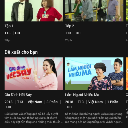
Tập 1
Tập 2
T
T13
HD
T13
HD
T
20ph
25ph
2
Đề xuất cho bạn
Gia Đình Hết Sảy
Lắm Người Nhiều Ma
C
2018
T13
Việt Nam
3 Phần
2018
T13
Việt Nam
1 Phần
T
HD
HD
C
k
Bởi lời hứa với chồng quá cố, bà Bảy quyết
Sẽ thế nào khi những người xa lạ cùng chung
đ
tâm nuôi dạy con thành người xuất sắc và
sống trong một ngôi nhà? Lắm người nhiều
t
điều này đặt nền tảng cho những mâu thuẫn
ma mang đến những tiếng cười và bài học về
xảy ra trong gia đình bà.
cách sống và đối nhân xử thế.