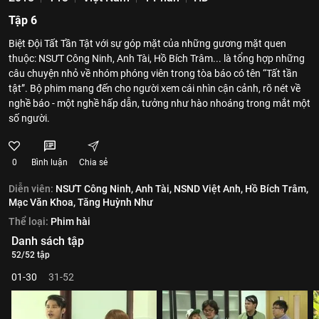
Tập 6
Biệt Đội Tất Tần Tật với sự góp mặt của những gương mặt quen
thuộc: NSƯT Công Ninh, Anh Tài, Hồ Bích Trâm... là tổng hợp những
câu chuyện nhỏ về nhóm phóng viên trong tòa báo có tên “Tất tần
tật”. Bộ phim mang đến cho người xem cái nhìn cận cảnh, rõ nét về
nghề báo - một nghề hấp dẫn, tưởng như hào nhoáng trong mắt một
số người.
0
Bình luận
Chia sẻ
Diễn viên:
NSƯT Công Ninh,
Anh Tài,
NSND Việt Anh,
Hồ Bích Trâm,
Mạc Văn Khoa,
Tăng Huỳnh Như
Thể loại:
Phim hài
Danh sách tập
52/52 tập
01-30
31-52