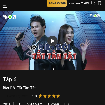
Nhập mã VieON
ĐĂNG KÝ VIP
Tập 6
Biệt Đội Tất Tần Tật
191.425
lượt xem
5.0
2018
T13
Việt Nam
1 Phần
HD