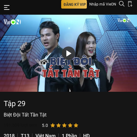
Nhập mã VieON
ĐĂNG KÝ VIP
Tập 29
Biệt Đội Tất Tần Tật
191.509
lượt xem
5.0
2018
T13
Việt Nam
1 Phần
HD