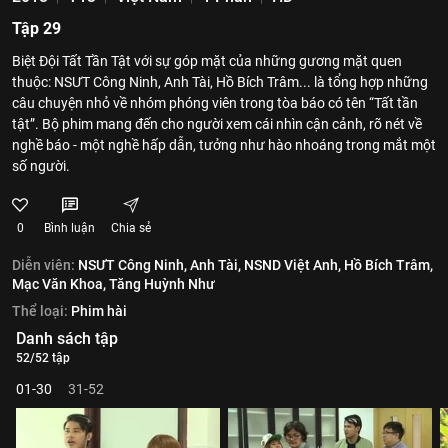
Tập 29
Biệt Đội Tất Tần Tật với sự góp mặt của những gương mặt quen
thuộc: NSƯT Công Ninh, Anh Tài, Hồ Bích Trâm... là tổng hợp những
câu chuyện nhỏ về nhóm phóng viên trong tòa báo có tên “Tất tần
tật”. Bộ phim mang đến cho người xem cái nhìn cận cảnh, rõ nét về
nghề báo - một nghề hấp dẫn, tưởng như hào nhoáng trong mắt một
số người.
0
Bình luận
Chia sẻ
Diễn viên:
NSƯT Công Ninh,
Anh Tài,
NSND Việt Anh,
Hồ Bích Trâm,
Mạc Văn Khoa,
Tăng Huỳnh Như
Thể loại:
Phim hài
Danh sách tập
52/52 tập
01-30
31-52