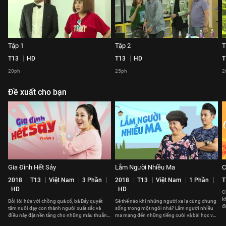
Tập 1
Tập 2
T
T13
HD
T13
HD
T
20ph
25ph
2
Đề xuất cho bạn
Gia Đình Hết Sảy
Lắm Người Nhiều Ma
C
2018
T13
Việt Nam
3 Phần
2018
T13
Việt Nam
1 Phần
T
HD
HD
C
k
Bởi lời hứa với chồng quá cố, bà Bảy quyết
Sẽ thế nào khi những người xa lạ cùng chung
đ
tâm nuôi dạy con thành người xuất sắc và
sống trong một ngôi nhà? Lắm người nhiều
t
điều này đặt nền tảng cho những mâu thuẫn
ma mang đến những tiếng cười và bài học về
xảy ra trong gia đình bà.
cách sống và đối nhân xử thế.