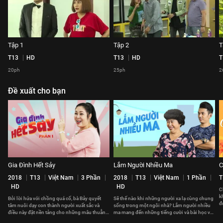
Tập 1
Tập 2
T
T13
HD
T13
HD
T
20ph
25ph
2
Đề xuất cho bạn
Gia Đình Hết Sảy
Lắm Người Nhiều Ma
C
2018
T13
Việt Nam
3 Phần
2018
T13
Việt Nam
1 Phần
T
HD
HD
C
k
Bởi lời hứa với chồng quá cố, bà Bảy quyết
Sẽ thế nào khi những người xa lạ cùng chung
đ
tâm nuôi dạy con thành người xuất sắc và
sống trong một ngôi nhà? Lắm người nhiều
t
điều này đặt nền tảng cho những mâu thuẫn
ma mang đến những tiếng cười và bài học về
xảy ra trong gia đình bà.
cách sống và đối nhân xử thế.