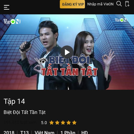
Nhập mã VieON
ĐĂNG KÝ VIP
Tập 14
Biệt Đội Tất Tần Tật
191.512
lượt xem
5.0
2018
T13
Việt Nam
1 Phần
HD