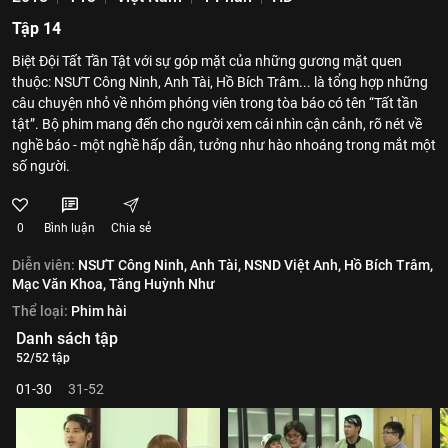
Tập 14
Biệt Đội Tất Tần Tật với sự góp mặt của những gương mặt quen
thuộc: NSƯT Công Ninh, Anh Tài, Hồ Bích Trâm... là tổng hợp những
câu chuyện nhỏ về nhóm phóng viên trong tòa báo có tên “Tất tần
tật”. Bộ phim mang đến cho người xem cái nhìn cận cảnh, rõ nét về
nghề báo - một nghề hấp dẫn, tưởng như hào nhoáng trong mắt một
số người.
0
Bình luận
Chia sẻ
Diễn viên:
NSƯT Công Ninh,
Anh Tài,
NSND Việt Anh,
Hồ Bích Trâm,
Mạc Văn Khoa,
Tăng Huỳnh Như
Thể loại:
Phim hài
Danh sách tập
52/52 tập
01-30
31-52