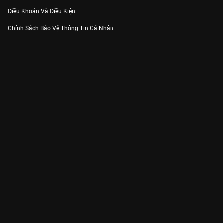
Điều Khoản Và Điều Kiện
Chính Sách Bảo Vệ Thông Tin Cá Nhân
Chính Sách Bảo Vệ Người Tiêu Dùng Dễ Bị Tổn Thương
Thỏa Thuận Sử Dụng Dịch Vụ Mạng Xã Hội
THÔNG TIN
Thông Báo
Trung Tâm Hỗ Trợ
Liên Hệ
Góp Ý
Công ty Cổ phần VieON - Địa chỉ: Tầng 5, 222 Pasteur, Phường Xuân Hòa,
Thành phố Hồ Chí Minh
Email:
support@vieon.vn
| Hotline:
1800.599.920
(miễn phí)
Giấy phép Cung cấp Dịch vụ Phát thanh, Truyền hình trả tiền số 247/GP-