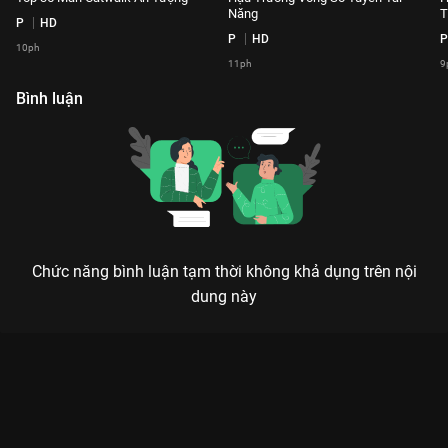
Năng
T
P
HD
P
HD
P
10ph
11ph
9
Bình luận
Chức năng bình luận tạm thời không khả dụng trên nội
dung này
Xem Hậu trường Người Đẹp Nhân Ái Bí Mật Siêu Hot HHVN
2020 - 16 Tập của Việt Nam có sự tham gia của . Thuộc thể
loại: Event