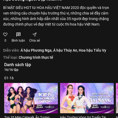
BÍ MẬT SIÊU HOT từ HOA HẬU VIỆT NAM 2020 độc quyền và trọn
vẹn những câu chuyện hậu trường thú vị, những chia sẻ đầy cảm
xúc, những hình ảnh hấp dẫn nhất của 35 người đẹp trong chặng
đường chinh phục vẻ đẹp Việt từ cuộc thi hoa hậu Việt Nam.
0
Bình luận
Chia sẻ
Diễn viên:
Á hậu Phương Nga,
Á hậu Thúy An,
Hoa hậu Tiểu Vy
Thể loại:
Chương trình thực tế
Danh sách tập
16/16 tập
01-16
Top 35 Màn Catwalk Ấn Tượng
Hậu Trường Vòng Sơ Tuyển Tài
H