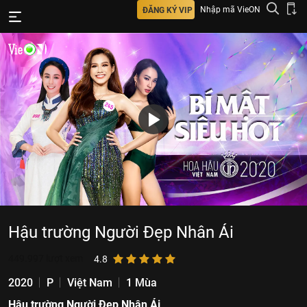
Nhập mã VieON
ĐĂNG KÝ VIP
Hậu trường Người Đẹp Nhân Ái
449.997
lượt xem
4.8
2020
P
Việt Nam
1 Mùa
Hậu trường Người Đẹp Nhân Ái